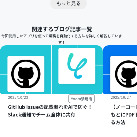
もっと見る
関連するブログ記事一覧
今回使用したアプリを使って業務を自動化する方法を詳しく解説していま
す！
2025/10/23
2025/10/27
Yoom活用術
GitHub Issueの記載漏れをAIで防ぐ！
【ノーコード
Slack通知でチーム全体に共有
もとにPD
る方法