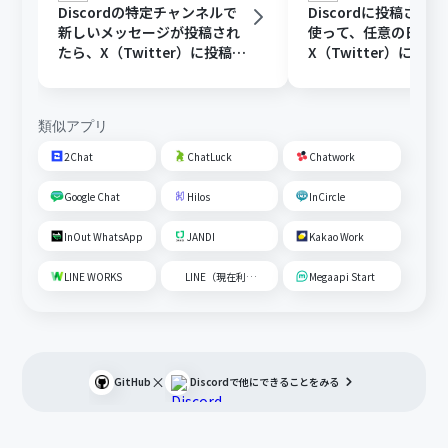
Discordの特定チャンネルで
Discordに投稿され
新しいメッセージが投稿され
使って、任意の日時に
たら、X（Twitter）に投稿す
X（Twitter）に投稿
る
類似アプリ
2Chat
ChatLuck
Chatwork
Google Chat
Hilos
InCircle
InOut WhatsApp
JANDI
Kakao Work
LINE WORKS
LINE（現在利用不可）
Megaapi Start
×
GitHub
Discord
で他にできることをみる