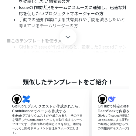
を効率化したい開発者の方
Issueの作成状況をチームにスムーズに通知し、迅速な対
応を促したいプロジェクトマネージャーの方
手動での通知作業による共有漏れや手間を減らしたいと
考えているチームリーダーの方
■このテンプレートを使うメリット
GitHubでIssueが作成されると、設定したDiscordチャン
ネルに自動で通知が飛ぶため、これまで手作業での共有
に費やしていた時間を短縮できます。
手動での通知作業が減ることで、共有漏れや内容の間違い
といったヒューマンエラーを防ぎ、確実な情報共有を実現
します。
類似したテンプレートをご紹介！
■フローボットの流れ
はじめに、GitHubとDiscordをYoomと連携します。
次に、トリガーでGitHubを選択し、「Issueが新しく作成
GitHubでプルリクエストが作成されたら、
GitHubで特定のIss
されたら」というアクションを設定します。
Confuluenceでページを作成する
DeepSeekで内容を
最後に、オペレーションでDiscordの「メッセージを送
GitHubでプルリクエストが作成されると、その内容
GitHubでIssueが投稿さ
を引用したConfluenceページを自動生成するワーク
DeepSeekによる要約を
信」アクションを設定し、GitHubから取得したIssueの情
フローです。手動作業の時間とミスを抑え、履歴を
の短縮と認識のばらつき防
報を指定のチャンネルに送信します。
一元化し開発ドキュメント管理をスムーズにしま
の情報共有もスムーズにな
す。