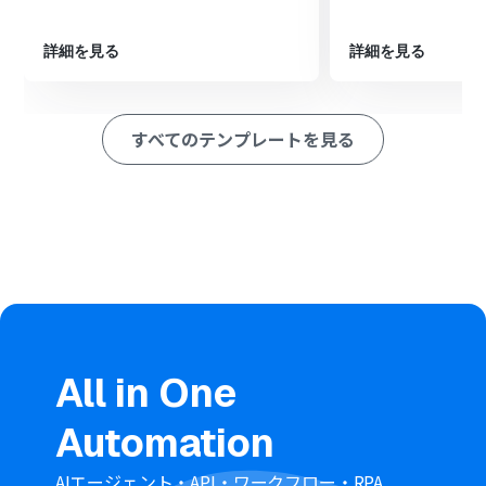
※「トリガー」：フロー起動のきっかけとなるアクション、「オ
ペレーション」：トリガー起動後、フロー内で処理を行うアク
ション
詳細を見る
詳細を見る
■このワークフローのカスタムポイント
GitHubのトリガー設定では、通知を検知する対象のリポ
すべてのテンプレートを見る
ジトリ名を任意で設定してください。
Discordに通知するメッセージの内容は、Issueのタイト
ルやURL、担当者など、連携したい情報に合わせて任意で
設定することが可能です。
■注意事項
GitHub、DiscordのそれぞれとYoomを連携してくださ
い。
トリガーは5分、10分、15分、30分、60分の間隔で起動
間隔を選択できます。
プランによって最短の起動間隔が異なりますので、ご注意
All in One
ください。
Automation
AIエージェント・API・ワークフロー・RPA