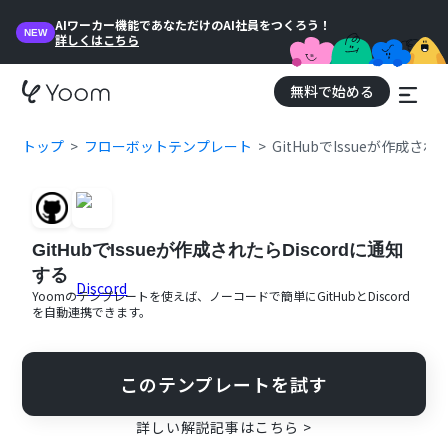
AIワーカー機能であなただけのAI社員をつくろう！
NEW
詳しくはこちら
無料で始める
トップ
フローボットテンプレート
GitHubでIssueが作成され
GitHubでIssueが作成されたらDiscordに通知
する
Yoomのテンプレートを使えば、ノーコードで簡単に
GitHub
と
Discord
を自動連携できます。
このテンプレートを試す
詳しい解説記事はこちら >