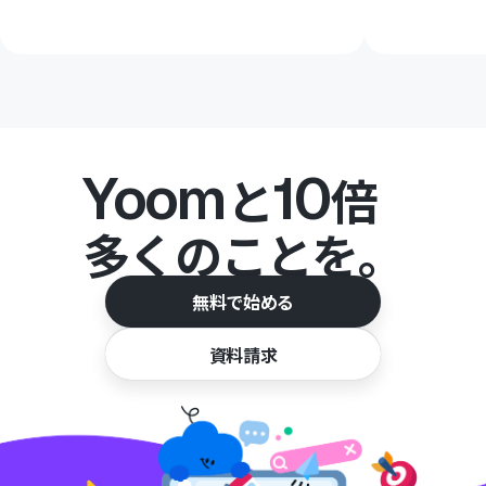
Yoom
10
と
倍
多くのことを。
無料で始める
資料請求