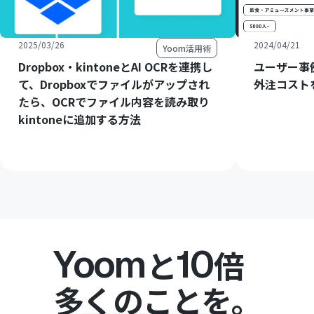
2025/03/26
2024/04/21
Yoom活用術
Dropbox・kintoneとAI OCRを連携し
ユーザー事
て、Dropboxでファイルがアップされ
外注コスト
たら、OCRでファイル内容を読み取り
kintoneに追加する方法
Yoom
10
と
倍
多くのことを。