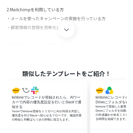
2.Mailchimpを利用している方
・メールを使ったキャンペーンの実施を行っている方
・顧客情報の登録を効率化したい方
■このテンプレートを使うメリット
Mailchimpはメール配信の自動化により情報連携を効率化でき
ますが、コンタクトの追加は手動で行う必要があり、手間で
す。
また、kintoneのデータを元にしたデータ転記作業を行っている
類似したテンプレートをご紹介！
場合、新規登録された顧客情報を毎回手作業で入力するのは時
間がかかります。
このフローでは、kintoneに登録された顧客情報をMailChimp
kintoneでレコードが登録されたら、AIワー
kintoneにレコードが登
に自動で追加できるため、手動による作業負担を軽減します。
カーで内容の優先度設定を行いとSlackで通
Driveにフォルダを作成
MailChimpへのデータ登録が自動化されることで、タイムリー
知する
kintoneで登録した顧客・案
に顧客情報を把握することができ、メール配信をスムーズに行
Driveにフォルダを自動生
Yoomでkintone登録をトリガーにAIが内容を判定し
の作成漏れや命名ミスを抑
うことが可能です。
優先度を付けSlackへ知らせるフローです。確認作業
る時間を短縮できます。
の時短と判断ばらつきの抑制に役立ちます。
加えて、手動作業における情報の登録漏れや把握漏れによるメ
ール未配信も防止できます。