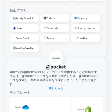
類似アプリ
Acuity Scheduling
Cal.com
Calendly
Jicoo
OnceHub
Simplybook.me
SuperSaaS
Teamup
TimeRex
YouCanBookMe
@pocket
Yoomでは@pocketのAPIとノーコードで連携することが可能です。
例えば、@pocketにデータを自動的に格納したり、@pocket内のデ
ータを検索し、契約書や請求書を作成するといったことができま
す。
詳しくみる
テンプレート