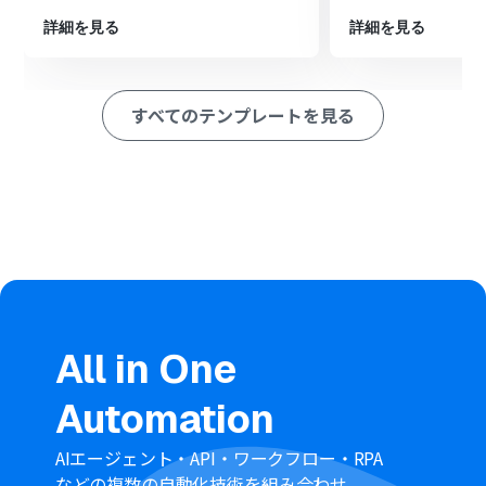
円滑にすることが可能です。
詳細を見る
詳細を見る
また、タスクの登録漏れも防止できるため、プロジェクトの進
捗管理を正確にすることができます。
すべてのテンプレートを見る
■注意事項
・@pocket、GoogleカレンダーのそれぞれとYoomを連携して
ください。
・トリガーは5分、10分、15分、30分、60分の間隔で起動間隔
を選択できます。
・プランによって最短の起動間隔が異なりますので、ご注意く
ださい。
All in One
Automation
AIエージェント・API・ワークフロー・RPA
などの複数の自動化技術を組み合わせ、