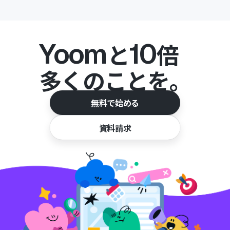
Yoom
10
と
倍
多くのことを。
無料で始める
資料請求