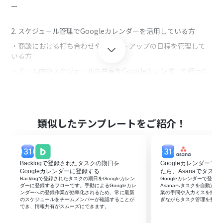
ー
2. スケジュール管理でGoogleカレンダーを活用している方
・商談における打ち合わせやフォローアップの日程を管理して
いる方
・チーム内のスケジュールの共有をGoogleカレンダーで行って
いる方
■このテンプレートを使うメリット
@pocketで管理しているタスクをGoogleカレンダーに登録し
類似したテンプレートをご紹介！
てスケジュールの共有を行う場合、毎回の手動による登録作業
は手間です。
Googleカレンダーへの登録が後回しになることで、チーム内の
タスクの共有が遅れ、作業が滞る恐れがあります。
Backlogで登録されたタスクの期日を
Googleカレンダー
Googleカレンダーに登録する
たら、Asanaでタス
このフローでは、@pocketにタスクが登録されるとGoogleカレ
Backlogで登録されたタスクの期日をGoogleカレン
Googleカレンダーで登
ンダーへの登録を自動化することができ、手動作業が効率化さ
ダーに登録するフローです。手動によるGoogleカレ
Asanaへタスクを自動追
ンダーへの登録作業が効率化されるため、常に最新
業の手間や入力ミスを抑え
れます。
のスケジュールをチームメンバーが確認することが
ぎながらタスク管理を整え
Googleカレンダーへのタスク登録がタイムリーになることで、
でき、情報共有がスムーズにできます。
チームメンバーの作業が滞ることも無くなるため、業務運営を