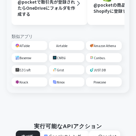
@pocketで取引先が登録され
@pocketの商品情報
たらOneDriveにフォルダを作
Shopifyに登録する
成する
類似アプリ
AITable
Airtable
Amazon Athena
Baserow
CNPJá
Canbus.
EZCraft
Grist
JUST.DB
Knack
Ninox
Pinecone
実行可能なAPIアクション