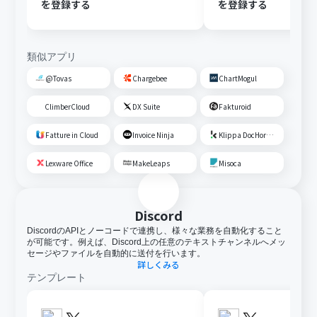
を登録する
を登録する
類似アプリ
@Tovas
Chargebee
ChartMogul
ClimberCloud
DX Suite
Fakturoid
Fatture in Cloud
Invoice Ninja
Klippa DocHorizon
Lexware Office
MakeLeaps
Misoca
Discord
DiscordのAPIとノーコードで連携し、様々な業務を自動化すること
が可能です。例えば、Discord上の任意のテキストチャンネルへメッ
セージやファイルを自動的に送付を行います。
詳しくみる
テンプレート