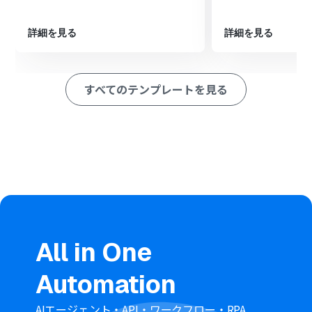
た取引情報を指定のチャンネルに通知します。
※「トリガー」：フロー起動のきっかけとなるアクション、「オ
詳細を見る
詳細を見る
ペレーション」：トリガー起動後、フロー内で処理を行うアク
ション
すべてのテンプレートを見る
■このワークフローのカスタムポイント
スケジュールトリガー機能では、毎月月初や毎週月曜な
ど、このワークフローを起動したい日時を任意で設定する
ことが可能です。
freee会計で未決済取引を取得する際、特定の条件を固定
値で指定したり、変数を用いて動的に設定したりできま
す。
Discordへの通知では、通知先のチャンネルを任意で設定
できるほか、本文にfreee会計から取得した取引IDなどの
情報を変数として埋め込むことも可能です。
All in One
■注意事項
Discord、freee会計のそれぞれとYoomを連携してくださ
Automation
い。
AIエージェント・API・ワークフロー・RPA