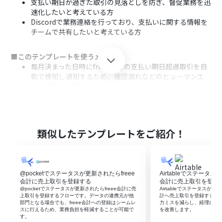
支払い期日が過ぎた取引の見落としを防ぎ、督促業務を迅
速化したいと考えている方
Discordで業務連絡を行っており、支払いに関する情報を
チームで共有したいと考えている方
■このテンプレートを使うメリット
毎月決まった日時にfreee会計の支払い期日超過取引を自
動で検知し通知するため、確認漏れなどのヒューマンエ
ラーの防止に繋がります。
これまで手作業で行っていた未決済取引の定期的なチェッ
ク業務が自動化され、より重要なコア業務に集中する時
間を確保できます。
類似したテンプレートをご紹介！
■フローボットの流れ
はじめに、freee会計とDiscordをYoomと連携します。
次に、トリガーでスケジュールトリガー機能を選択し、
「毎月1日の午前9時」など、フローを起動したい日時を
@pocketでステータスが更新されたらfreee
Airtableでステータス
設定します。
会計に売上取引を登録する
会計に売上取引を登録
次に、オペレーションでfreee会計を選択し、「未決済取
@pocketでステータスが更新されたらfreee会計に売
Airtableでステータスが請
上取引を登録するフローです。データの連携元が他
計へ売上取引を登録するフ
引のIDを一覧で取得する」アクションを設定します。
部門となる場合でも、freee会計への登録はシームレ
力ミスを減らし、経理の処
最後に、オペレーションでDiscordを選択し、「メッセー
スに行えるため、業務負担を軽減することが可能で
を改善します。
す。
ジを送信する」アクションを設定し、freee会計で取得し