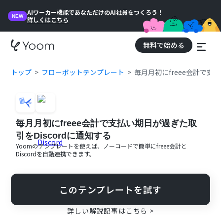
AIワーカー機能であなただけのAI社員をつくろう！
NEW
詳しくはこちら
無料で始める
トップ
フローボットテンプレート
毎月月初にfreee会計で支
毎月月初にfreee会計で支払い期日が過ぎた取
引をDiscordに通知する
Yoomのテンプレートを使えば、ノーコードで簡単に
freee会計
と
Discord
を自動連携できます。
このテンプレートを試す
詳しい解説記事はこちら >