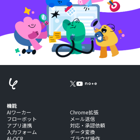
機能
AIワーカー
Chrome拡張
フローボット
メール送信
アプリ連携
対応・承認依頼
入力フォーム
データ変換
AI-OCR
ブラウザ操作