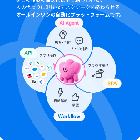
さい。
人の代わりに退屈なデスクワークを終わらせる
チームプランやサクセスプランなどの有料プランは、2週
オールインワンの自動化プラットフォーム
です。
間の無料トライアルを行うことが可能です。無料トライア
ル中には制限対象のアプリを使用することができます。