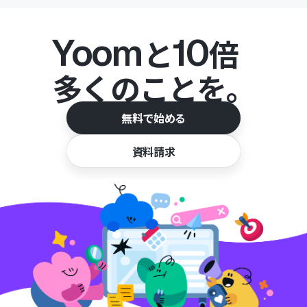
Yoom
10
と
倍
多くのことを。
無料で始める
資料請求