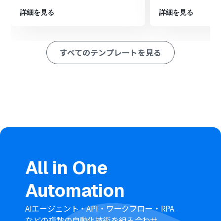
ペレーション」：トリガー起動後、フロー内で処理を行うアク
詳細を見る
詳細を見る
ション
■このワークフローのカスタムポイント
Asanaのトリガー設定では、どのプロジェクトにタスクが
すべてのテンプレートを見る
追加された時にこのワークフローを起動させるか、対象
のプロジェクトを任意で指定してください。
楽楽販売にレコードを登録するアクションでは、Asanaか
ら取得したタスク名や担当者などの情報を、楽楽販売の
どの項目に登録するか自由にカスタマイズが可能です。
■注意事項
Asanaと楽楽販売のそれぞれとYoomを連携してくださ
い。
トリガーは5分、10分、15分、30分、60分の間隔で起動
間隔を選択できます。
All in One
プランによって最短の起動間隔が異なりますので、ご注意
ください。
Automation
楽楽販売はチームプラン・サクセスプランでのみご利用い
ただけるアプリとなっております。フリープラン・ミニプ
ランの場合は設定しているフローボットのオペレーショ
AIエージェント・API・ワークフロー・RPA
ンやデータコネクトはエラーとなりますので、ご注意くだ
などの複数の自動化技術を組み合わせ、