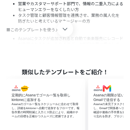
営業やカスタマーサポート部門で、情報の二重入力による
ヒューマンエラーをなくしたい方
タスク管理と顧客情報管理を連携させ、業務の属人化を
防ぎたいと考えているマネージャーの方
■このテンプレートを使うメリット
Asanaにタスクが追加されると自動で楽楽販売にレコード
が登録されるため、これまでデータ転記作業に費やして
いた時間を短縮できます。
手作業によるデータの入力間違いや転記漏れといったヒ
ューマンエラーを防ぎ、データの正確性を保つことにつな
がります。
類似したテンプレートをご紹介！
■フローボットの流れ
はじめに、Asanaと楽楽販売をYoomと連携します。
次に、トリガーでAsanaを選択し、「特定のプロジェクト
定期的にAsanaでゴール一覧を取得し
Asanaの期限が近い
に新しいタスクが追加されたら」というアクションを設定
kintoneに追加する
Gmailで送信する
します。
Asanaのゴール一覧をスケジュールに合わせて取得
Asanaの未完了タスクを
最後に、オペレーションで楽楽販売の「レコードを登
し、詳細をkintoneへ自動で追加するフローです。報
し、Gmailで関係者へリ
告作業の時間削減と入力ミス防止により、組織やチ
確認や連絡の手作業を減ら
録」アクションを設定し、トリガーで取得したタスク情報
ームの目標を正確かつスムーズに把握できます。
り忘れを防ぎ、プロジェク
を元にレコードを登録するよう設定します。
※「トリガー」：フロー起動のきっかけとなるアクション、「オ