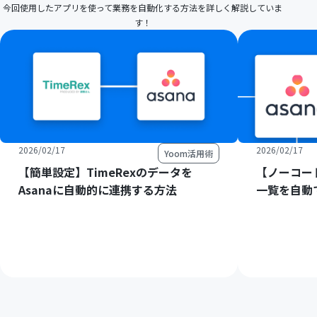
今回使用したアプリを使って業務を自動化する方法を詳しく解説していま
す！
2026/02/17
2026/02/17
Yoom活用術
【簡単設定】TimeRexのデータを
【ノーコード
Asanaに自動的に連携する方法
一覧を自動