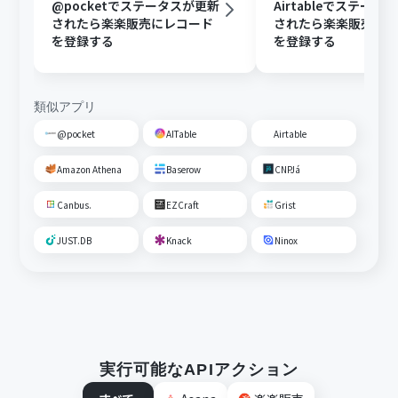
@pocketでステータスが更新
Airtableでステータ
されたら楽楽販売にレコード
されたら楽楽販売に
を登録する
を登録する
類似アプリ
@pocket
AITable
Airtable
Amazon Athena
Baserow
CNPJá
Canbus.
EZCraft
Grist
JUST.DB
Knack
Ninox
実行可能なAPIアクション