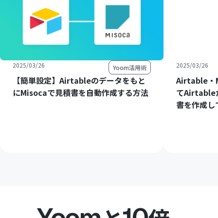
2025/03/26
2025/03/26
Yoom活用術
【簡単設定】Airtableのデータをもと
Airtable
にMisocaで見積書を自動作成する方法
てAirtab
書を作成して
Yoom
10