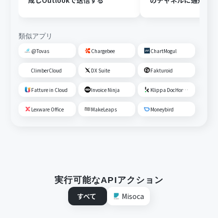
成しOutlookで送信する
のチャネルに通知す
類似アプリ
@Tovas
Chargebee
ChartMogul
ClimberCloud
DX Suite
Fakturoid
Fatture in Cloud
Invoice Ninja
Klippa DocHorizon
Lexware Office
MakeLeaps
Moneybird
実行可能なAPIアクション
すべて
Misoca