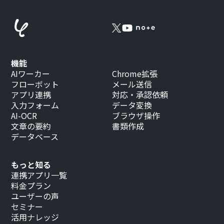
機能
AIワーカー
Chrome拡張
フローボット
メール送信
アプリ連携
対応・承認依頼
入力フォーム
データ変換
AI-OCR
ブラウザ操作
文章の要約
書類作成
データベース
もっと知る
連携アプリ一覧
料金プラン
ユーザーの声
セミナー
活用ナレッジ