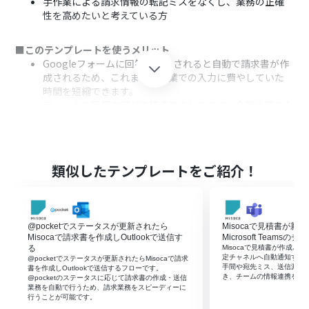
手作業による請求情報の転記ミスをなくし、業務の正確
性を高めたいと考えている方
■このテンプレートを使うメリット
Googleフォームに回答が送信されると自動で請求書が作
成されるため、これまで手作業での入力に費やしていた
時間を短縮できます。
フォームの回答内容が直接連携されるので、金額や宛名な
どの転記ミスといったヒューマンエラーの発生を防ぎ、業
務の信頼性を向上させます。
■フローボットの流れ
類似したテンプレートをご紹介！
はじめに、GoogleフォームとMisocaをYoomと連携しま
す。
次に、トリガーでGoogleフォームを選択し、「フォーム
に回答が送信されたら」というアクションを設定して、対
@pocketでステータスが更新されたら
Misocaで見積書が新
象のフォームを指定します。
Misocaで請求書を作成しOutlookで送信す
Microsoft Teams
続いて、Yoomのレコード機能を利用し、請求書の作成に
る
Misocaで見積書が作成されるとM
定チャネルへ自動通知する
@pocketでステータスが更新されたらMisocaで請求
必要な顧客情報などを取得するアクションを設定します。
手間や宛先ミス、送信漏れ
書を作成しOutlookで送信するフローです。
最後に、Misocaの「請求書を作成」アクションを設定
き、チームの情報連携をス
@pocketのステータスに応じて請求書の作成・送信
業務を自動で行うため、請求業務をスピーディーに
し、フォームの回答内容や取得した情報を紐づけて請求
行うことが可能です。‍
書を作成します。