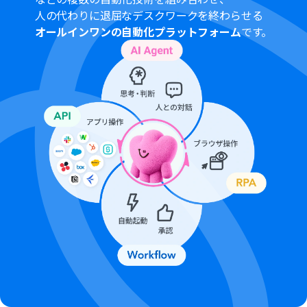
ださい。
人の代わりに退屈なデスクワークを終わらせる
データコネクト機能を使用して、Misocaの情報をYoomの
オールインワンの自動化プラットフォーム
です。
データベースと同期します。データコネクト機能について
は、「
データコネクト機能について
」をご参照くださ
い。