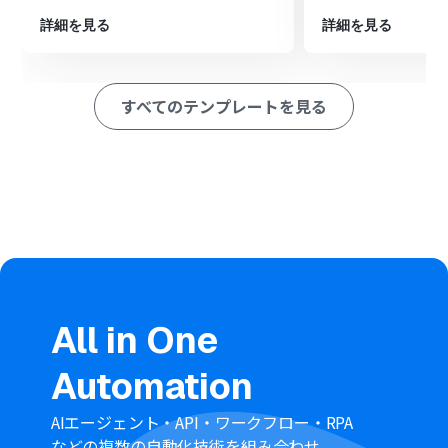
※「トリガー」：フロー起動のきっかけとなるアクション、「オ
詳細を見る
詳細を見る
ペレーション」：トリガー起動後、フロー内で処理を行うアク
ション
すべてのテンプレートを見る
■このワークフローのカスタムポイント
連携するGoogleフォームは、請求書作成に必要な項目
（例：会社名、担当者名、品目、金額など）を含めて自
由に作成してください。
Misocaで請求書を作成するアクションでは、Googleフォ
ームの回答項目を、請求書のどのフィールドに反映させ
るか任意で設定してください。
■注意事項
Google フォームとMisoca の両方をYoom と連携してく
ださい。
All in One
Googleフォームをトリガーとして使用した際の回答内容
を取得する方法は「
Googleフォームトリガーで、回答内
Automation
容を取得する方法
」を参照ください。
トリガーの発動間隔は5分、10分、15分、30分、60分か
ら選択できます。
AIエージェント・API・ワークフロー・RPA
プランによって最短の発動間隔が異なりますのでご注意く
などの複数の自動化技術を組み合わせ、