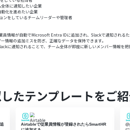
ー管理をしている担当者
ム全体に通知したい企業
自動化を進めたい企業
ションをしているチームリーダーや管理者
情報が自動でMicrosoft Entra IDに追加され、Slackで通知さ
ザー情報の追加ミスを防ぎ、正確なデータを保持できます。
lackに通知されることで、チーム全体が即座に新しいメンバー情報を
似したテンプレートをご紹
に追
Airtableで従業員情報が登録されたらSmartHR
@
に追加する
に