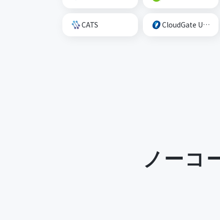
CATS
CloudGate UNO
ノーコ