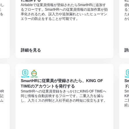
加し
Airtableで従業員情報が登録されたらSmartHRに追加す
@
ミ
るフローです。SmartHRへの従業員情報の追加作業が効
る
を
率化されるため、誤入力や追加漏れといったヒューマン
た
エラーの防止をすることが可能です。
か
詳細を見る
詳
SmartHRに従業員が登録されたら、KING OF
S
TIMEのアカウントを発行する
ド
HR
SmartHRへの従業員登録をきっかけにKING OF TIMEへ
S
記
同じ情報を自動反映するフローです。二重入力を減ら
K
ム
し、入力ミスの抑制と入社手続きの時短に役立ちます。
二
続