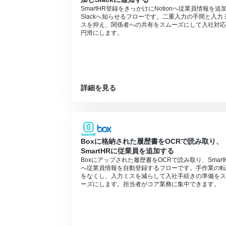
SmartHR登録をきっかけにNotionへ従業員情報を追
Slackへ知らせるフローです。二重入力の手間と入力
スを抑え、関係者への共有をスムーズにして入社対応
円滑にします。
詳細を見る
Boxに格納された履歴書をOCRで読み取り、
SmartHRに従業員を追加する
Boxにアップされた履歴書をOCRで読み取り、Smart
へ従業員情報を自動登録するフローです。手作業の転
をなくし、入力ミスを減らして入社手続きの準備をス
ーズにします。担当者がコア業務に集中できます。