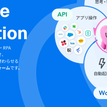
ne
ion
・RPA
せ、
終わらせる
ォーム
です。