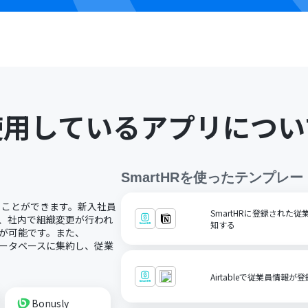
使用しているアプリについ
SmartHR
を使ったテンプレー
することができます。新入社員
SmartHRに登録された従業
り、社内で組織変更が行われ
知する
とが可能です。また、
mデータベースに集約し、従業
Airtableで従業員情報が
Bonusly