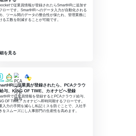
pocketで従業員情報が登録されたらSmartHRに追加す
フローです。SmartHRへのデータ入力が自動化される
め、ツール間のデータの整合性が保たれ、管理業務に
ける工数を削減することが可能です。
細を見る
martHRに従業員が登録されたら、PCAクラウ
給与、KING OF TIME、カオナビへ登録
martHRで従業員情報を登録するとPCAクラウド給与、
ING OF TIME、カオナビへ即時同期するフローです。
重入力の手間を減らし転記ミスを防ぐことで、入社手
きをスムーズにし人事部門の生産性を高めます。