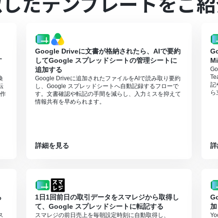
似したテンプレートをご紹
レーションはチームプラン・サクセスプランでのみご利用いただける機能
ションはエラーとなりますので、ご注意ください。
ランは、2週間の無料トライアルを行うことが可能です。無料トライア
Google Driveに文書が格納されたら、AIで要約
G
す
してGoogle スプレッドシートの管理シートに
M
追加する
G
T
換
Google Driveに追加されたファイルをAIで読み取り要約
記
転
し、Google スプレッドシートへ自動記録するフローで
ら
作
す。文書確認や転記の手間を減らし、入力ミスを抑えて
情報共有を早められます。
詳細を見る
詳
ら
1日1回前日の取引データをスマレジから取得し
G
て、Google スプレッドシートに転記する
加
ス
スマレジの前日売上を毎朝設定時刻に自動取得し、
Y