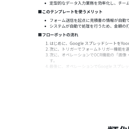
定型的なデータ入力業務を効率化し、チー
■このテンプレートを使うメリット
フォーム送信を起点に見積書の情報が自動
システムが自動で処理を行うため、金額の
■フローボットの流れ
はじめに、Google スプレッドシートをYo
次に、トリガーでフォームトリガー機能を
次に、オペレーションでOCR機能の「画像
す。
最後に、オペレーションでGoogle ス
※「トリガー」：フロー起動のきっかけとなるア
■このワークフローのカスタムポイント
フォームトリガーでは、見積書のファイル
OCR機能の「画像・PDFから文字を読み
Google スプレッドシートの「レコー
データを追加するかも設定可能です。
■注意事項
Google スプレッドシートとYoomを連携