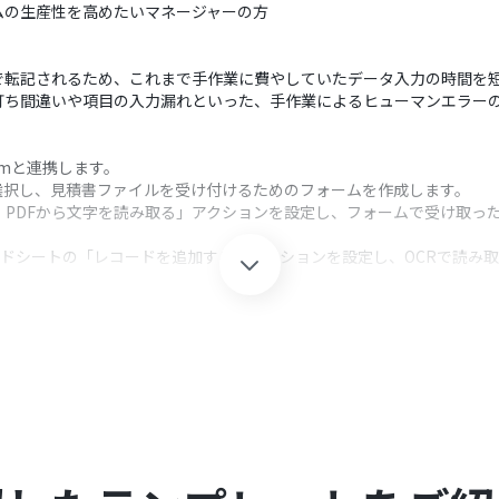
ムの生産性を高めたいマネージャーの方
で転記されるため、これまで手作業に費やしていたデータ入力の時間を
打ち間違いや項目の入力漏れといった、手作業によるヒューマンエラー
omと連携します。
選択し、見積書ファイルを受け付けるためのフォームを作成します。
・PDFから文字を読み取る」アクションを設定し、フォームで受け取っ
プレッドシートの「レコードを追加する」アクションを設定し、OCRで読
クション、「オペレーション」：トリガー起動後、フロー内で処理を行
添付以外にも、担当者名や備考といった質問項目を自由に追加・修正す
取る」では、ファイルの添付方法や読み取りたい項目、使用するAIモデル
ドを追加する」では、書き込み対象のスプレッドシートIDやタブ名、テー
してください。