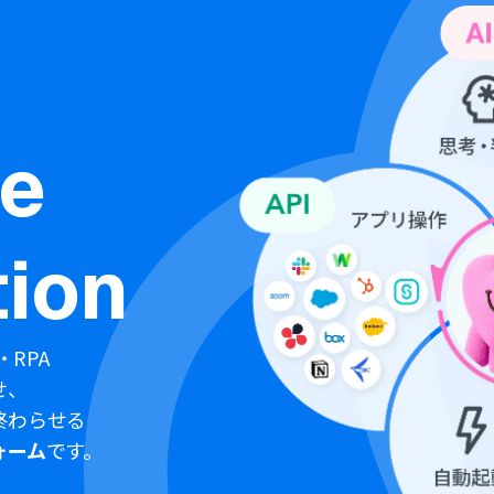
ne
ion
・RPA
せ、
終わらせる
ォーム
です。