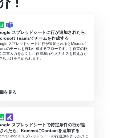
介！
となっております。フリープラン・ミニプランの場
ル中には制限対象のアプリやAI機能（オペレーシ
oogle スプレッドシートに行が追加されたら
icrosoft Teamsでチームを作成する
oogle スプレッドシートに行が追加されるとMicrosoft
eamsのチームを自動生成するフローです。手作業の転
や二重入力をなくし、作成漏れや入力ミスを抑えなが
立ち上げを早められます。
細を見る
oogle スプレッドシートで特定条件の行が追
されたら、KommoにContactを追加する
oomでGoogle スプレッドシートの行追加をきっかけに