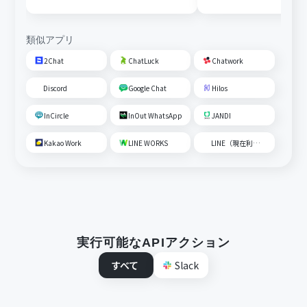
内容を追加する
類似アプリ
2Chat
ChatLuck
Chatwork
Discord
Google Chat
Hilos
InCircle
InOut WhatsApp
JANDI
Kakao Work
LINE WORKS
LINE（現在利用不可）
実行可能なAPIアクション
すべて
Slack