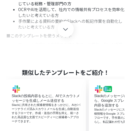
じている総務・管理部門の方
OCRやAIを活用して、社内での情報共有プロセスを効率化
したいと考えている方
手作業による資料の要約やSlackへの転記作業を自動化し
たいと考えている方
■このテンプレートを使うメリット
フォーム送信からOCRでの読み取り、AI要約、Slack通知
までを自動化し、手作業での確認や転記に費やしていた
時間を短縮します。
手作業による転記ミスや要約の抜け漏れを防ぎ、重要な情
報を見落とすといったヒューマンエラーのリスクを軽減
類似したテンプレートをご紹介！
できます。
■フローボットの流れ
はじめに、SlackをYoomと連携します。
Slackの投稿内容をもとに、AIでスカウトメ
Slackのメッセージ
次に、トリガーでフォームトリガー機能を選択し、「フォ
ッセージを生成しメール送信する
ら、Google スプレ
ームが送信されたら」というアクションを設定します。
Slackに共有された候補者情報をきっかけに、AIがパ
内容を追加する
次に、オペレーションでOCR機能の「任意の画像やPDF
ーソナライズ済みスカウトメールを生成し自動送信
Slackのメッセージにス
するフローです。作成・送信の手間を抑え、統一さ
を読み取る」アクションを設定し、フォームで受け取った
稿情報をGoogle スプレ
れた高品質な文面でスピーディーに候補者へアプロ
フローです。手作業の入力
ファイルを指定します。
ーチできます。
らし、転記漏れや打ち間違
次に、AI機能の「要約する」アクションを設定し、OCR機