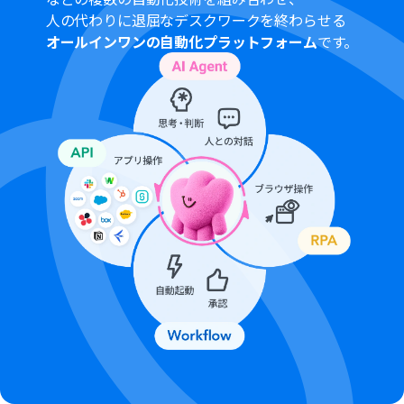
SlackとYoomを連携してください。
人の代わりに退屈なデスクワークを終わらせる
OCRまたは音声を文字起こしするAIオペレーションはチ
オールインワンの自動化プラットフォーム
です。
ームプラン・サクセスプランでのみご利用いただける機能
となっております。
フリープラン・ミニプランの場合は設定しているフローボ
ットのオペレーションはエラーとなりますので、ご注意く
ださい。
チームプランやサクセスプランなどの有料プランは、2週
間の無料トライアルを行うことが可能です。
無料トライアル中には制限対象のアプリやAI機能（オペレ
ーション）を使用することができます。