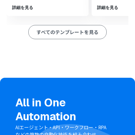
能で読み取ったテキストデータを要約します。
最後に、オペレーションでSlackの「チャンネルにメッセ
詳細を見る
詳細を見る
ージを送る」アクションを設定し、AIが生成した要約を任
意のチャンネルに通知します。
※「トリガー」：フロー起動のきっかけとなるアクション、「オ
すべてのテンプレートを見る
ペレーション」：トリガー起動後、フロー内で処理を行うアク
ション
■このワークフローのカスタムポイント
フォームトリガーで設定するフォームの質問項目やファイ
ル添付欄は、業務に合わせて任意でカスタマイズしてく
ださい。
OCR機能で画像を読み取るアクションでは、資料の中か
らテキストを抽出したい範囲を任意で設定することが可
能です。
AI機能で要約するアクションでは、要約対象のテキストと
All in One
して、前のステップのOCR機能で取得したテキストデー
タを選択してください。
Automation
Slackに通知するメッセージ本文には、前のステップのAI
機能で生成された要約結果を選択しましょう。
AIエージェント・API・ワークフロー・RPA
■注意事項
などの複数の自動化技術を組み合わせ、