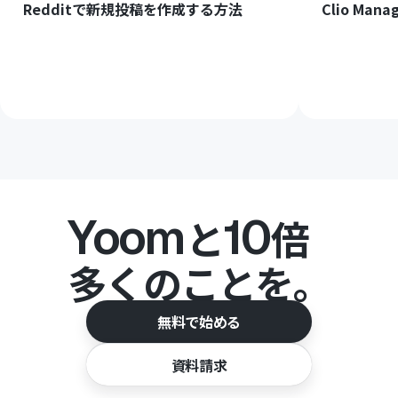
Redditで新規投稿を作成する方法
Clio M
Yoom
10
と
倍
多くのことを。
無料で始める
資料請求