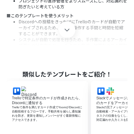
プロジェクトの進捗管理をよりスムーズにし、対応漏れを
防ぎたいと考えている方
■このテンプレートを使うメリット
Discordへの投稿をきっかけにTrelloのカードが自動でア
ーカイブされるため、手動で操作する手間と時間を短縮
することができます。
システムが自動で処理を行うため、手作業によるアーカイ
ブ漏れや対応忘れといったミスを防ぎ、確実なタスク管理
に繋がります。
■フローボットの流れ
DiscordとTrelloをYoomと連携します。
トリガーでDiscordを選択し、「チャンネルでメッセージ
類似したテンプレートをご紹介！
が送信されたら」というトリガーアクションを設定しま
す。
オペレーションで分岐機能を設定し、特定の条件に合致
した場合のみ後続の処理に進むようにします。
Trelloで特定条件のカードが作成されたら、
Slackでメッセージが投
AI機能の「テキストからデータを抽出する」を設定し、
Discordに通知する
のカードをアーカイブ
Discordのメッセージ内容からTrelloのカード名などの情
Trelloで条件を満たすカード作成でYoomがDiscordに
Slackの完了メッセージをき
自動投稿するフローです。手動共有を減らし通知漏
自動検索・アーカイブする
報を抽出します。
れを防ぎ、更新を通知しメンバーがすぐ最新情報に
タスクの往復をなくし、手
Trelloの「カードを検索（件名部分一致）」アクションを
アクセスできます。
対応漏れや入力ミスを防げ
設定し、抽出した情報をもとに該当のカードを検索しま
す。