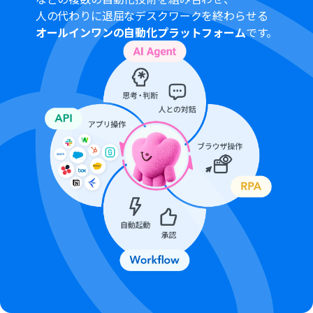
トリガーは5分、10分、15分、30分、60分の間隔で起動
人の代わりに退屈なデスクワークを終わらせる
間隔を選択できます。
オールインワンの自動化プラットフォーム
です。
プランによって最短の起動間隔が異なりますので、ご注意
ください。
分岐はパーソナルプラン以上のプランでご利用いただけ
る機能（オペレーション）となっております。フリープラ
ンの場合は設定しているフローボットのオペレーション
はエラーとなりますので、ご注意ください。
パーソナルプランなどの有料プランは、2週間の無料トラ
イアルを行うことが可能です。無料トライアル中には制限
対象のアプリや機能（オペレーション）を使用すること
ができます。