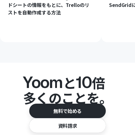
ドシートの情報をもとに、Trelloのリ
SendGr
ストを自動作成する方法
Yoom
10
と
倍
多くのことを。
無料で始める
資料請求