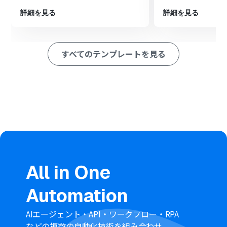
Trelloの「カードをアーカイブ」アクションで、検索した
詳細を見る
詳細を見る
カードをアーカイブするように設定します。
※「トリガー」：フロー起動のきっかけとなるアクション、「オ
ペレーション」：トリガー起動後、フロー内で処理を行うアク
すべてのテンプレートを見る
ション
■このワークフローのカスタムポイント
Discordのトリガー設定では、フローを起動するきっかけ
となるチャンネルを任意に指定することが可能です。
分岐機能では、特定のキーワードがメッセージに含まれ
ている場合のみ後続の処理を実行するなど、条件を自由に
設定してください。
AI機能の「テキストからデータを抽出する」オペレーショ
ンでは、具体的な指示（プロンプト）をカスタムするこ
とで、Trelloのカード検索に必要な情報を的確に抽出でき
ます。
Trelloのカード検索オペレーションでは、AI機能で抽出し
All in One
たデータをもとに検索対象となるカードの件名を任意で
設定してください。
Automation
■
注意事項
Trello、DiscordのそれぞれとYoomを連携してくださ
AIエージェント・API・ワークフロー・RPA
い。
などの複数の自動化技術を組み合わせ、