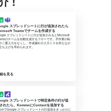
介！
）があり、一般法人向けプランに加入していない場合には認証
oogle スプレッドシートに行が追加されたら
icrosoft Teamsでチームを作成する
oogle スプレッドシートに行が追加されるとMicrosoft
eamsのチームを自動生成するフローです。手作業の転
や二重入力をなくし、作成漏れや入力ミスを抑えなが
立ち上げを早められます。
細を見る
oogle スプレッドシートで特定条件の行が追
されたら、KommoにContactを追加する
oomでGoogle スプレッドシートの行追加をきっかけに