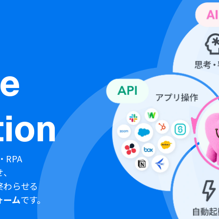
ne
ion
・RPA
せ、
終わらせる
ォーム
です。