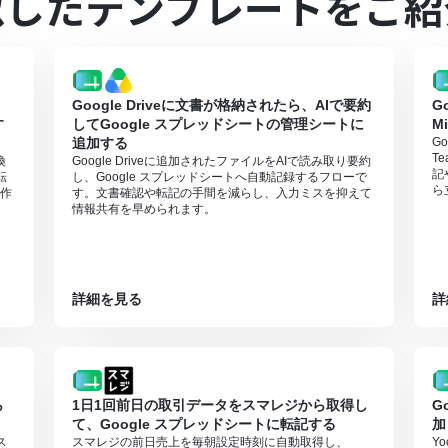
似したテンプレートをご紹
は、家庭向けプランと一般法人向けプラン（Microsoft365 Business
Google Driveに文書が格納されたら、AIで要約
G
す
してGoogle スプレッドシートの管理シートに
M
追加する
G
T
換
Google Driveに追加されたファイルをAIで読み取り要約
記
転
し、Google スプレッドシートへ自動記録するフローで
ら
作
す。文書確認や転記の手間を減らし、入力ミスを抑えて
情報共有を早められます。
詳細を見る
詳
ら
1日1回前日の取引データをスマレジから取得し
G
て、Google スプレッドシートに転記する
加
ス
スマレジの前日売上を毎朝設定時刻に自動取得し、
Y