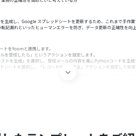
、業務の正確性を高めたいと考えている方
コードを生成し、Google スプレッドシートを更新するため、これまで手
の転記漏れといったヒューマンエラーを防ぎ、データ更新の正確性を向
ドシートをYoomと連携します。
メールを受信したら」というアクションを設定します。
キストを生成」を選択し、受信メールの内容を基にPythonコードを生
プレッドシートを選択し、「レコードを更新する」アクションを設定して処
クション、「オペレーション」：トリガー起動後、フロー内で処理を行
対象としたいメールが格納されるフォルダのIDを任意で設定してください
ション設定では、レコードを更新したいスプレッドシートのIDと、対象と
それぞれとYoomを連携してください。
0分の間隔で起動間隔を選択できます。
すので、ご注意ください。