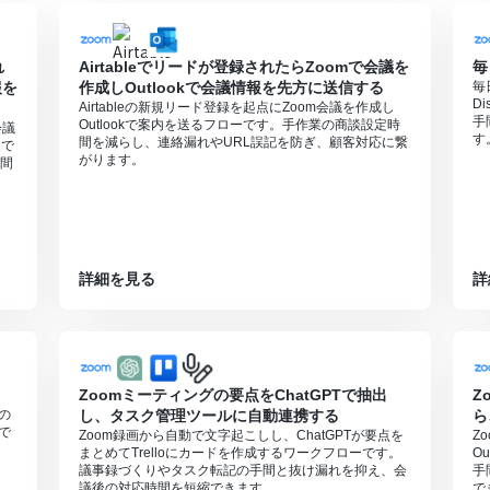
ョンとそうでないアクションがあるため、ご注意ください。
料プランのみ利用可能です。
れ
Airtableでリードが登録されたらZoomで会議を
毎
得する（クラウド上に存在するレコーディングのみ取得可能なため）
報を
作成しOutlookで会議情報を先方に送信する
毎
D
Airtableの新規リード登録を起点にZoom会議を作成し
手
Outlookで案内を送るフローです。手作業の商談設定時
8-
会議
す
間を減らし、連絡漏れやURL誤記を防ぎ、顧客対応に繋
ーで
C%E3%83%86%E3%82%A3%E3%83%B3%E3%82%B0%E3%81%
がります。
間
82%B0%E6%83%85%E5%A0%B1%E3%82%92%E5%8F%96%E5
E7%82%B9
スプランでのみご利用いただけるアプリとなっております。フリープラン・
りますので、ご注意ください。
プランは、2週間の無料トライアルを行うことが可能です。無料トライア
詳細を見る
詳
Zoomミーティングの要点をChatGPTで抽出
Z
日の
し、タスク管理ツールに自動連携する
ら
ーで
Zoom録画から自動で文字起こしし、ChatGPTが要点を
Z
まとめてTrelloにカードを作成するワークフローです。
O
議事録づくりやタスク転記の手間と抜け漏れを抑え、会
手
議後の対応時間を短縮できます。
で