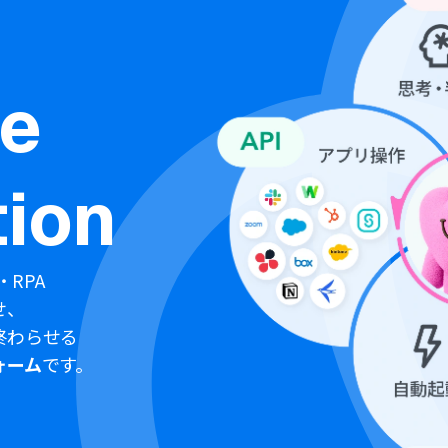
ne
ion
・RPA
せ、
終わらせる
ォーム
です。