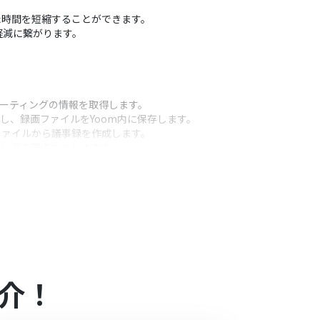
いた時間を短縮することができます。
軽減に繋がります。
ミーティングの情報を取得します。
し、録画ファイルをYoom内に保存します。
ファイルから議事録を作成します。
ィングの要点をまとめます。
を該当の商談レコードに紐づけて更新します。
うアクション
の粒度や含めるべき項目などを任意で設定すること
lesforceのどの項目にどの情報を紐付けるか（固
詳細にカスタムできます。
介！