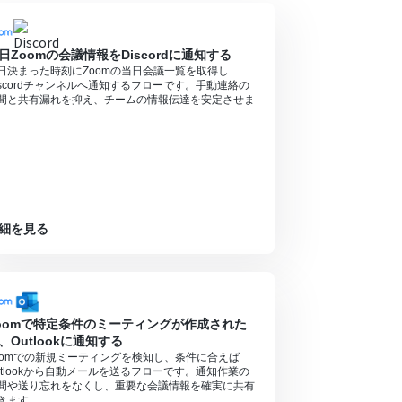
日Zoomの会議情報をDiscordに通知する
日決まった時刻にZoomの当日会議一覧を取得し
iscordチャンネルへ通知するフローです。手動連絡の
間と共有漏れを抑え、チームの情報伝達を安定させま
。
AE%E3%83%AC%E3%82%B3%E3%83%BC%
%BE%97%E3%81%99%E3%82%8B%E9%9A%
ミニプランの場合は設定しているフローボットのオペ
ル中には制限対象のアプリを使用することができ
細を見る
oomで特定条件のミーティングが作成された
、Outlookに通知する
oomでの新規ミーティングを検知し、条件に合えば
utlookから自動メールを送るフローです。通知作業の
間や送り忘れをなくし、重要な会議情報を確実に共有
きます。