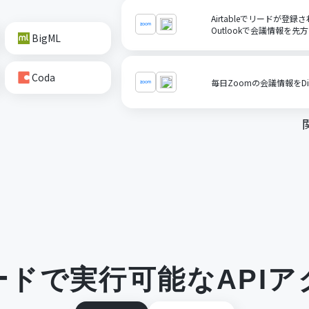
Airtableでリードが登
Outlookで会議情報を先
BigML
Coda
毎日Zoomの会議情報をDi
ードで実行可能なAPIア