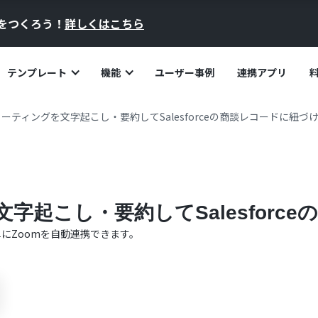
員をつくろう！
詳しくはこちら
テンプレート
機能
ユーザー事例
連携アプリ
ミーティングを文字起こし・要約してSalesforceの商談レコードに紐づ
文字起こし・要約してSalesforc
単に
Zoom
を自動連携できます。