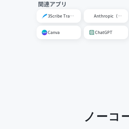
関連アプリ
3Scribe Transcription
Anthropic（Claude）
Canva
ChatGPT
ノーコ