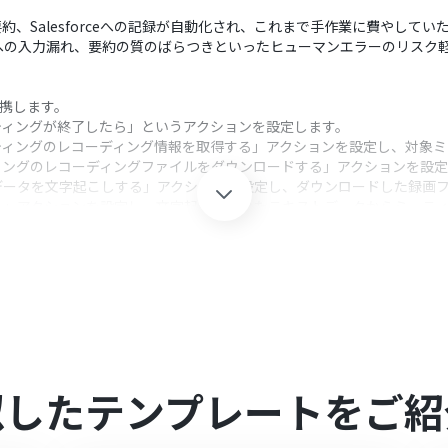
約、Salesforceへの記録が自動化され、これまで手作業に費やして
rceへの入力漏れ、要約の質のばらつきといったヒューマンエラーのリスク
と連携します。
ティングが終了したら」というアクションを設定します。
ティングのレコーディング情報を取得する」アクションを設定し、対象
ィングのレコーディングファイルをダウンロードする」アクションを設定
データを文字起こしする」アクションを設定し、ダウンロードした録画
る」アクションを設定し、文字起こしされたテキストデータからミーテ
eの「レコードを更新する」アクションを設定し、文字起こしデータや要約
クション、「オペレーション」：トリガー起動後、フロー内で処理を行
字起こしされたミーティング内容をどのように要約するか、例えば要約
アクションでは、更新対象のオブジェクトやレコードIDの指定はもちろん、Sa
得したミーティング情報や要約結果といった動的な値のマッピング）を
似したテンプレートをご紹
mを連携してください。