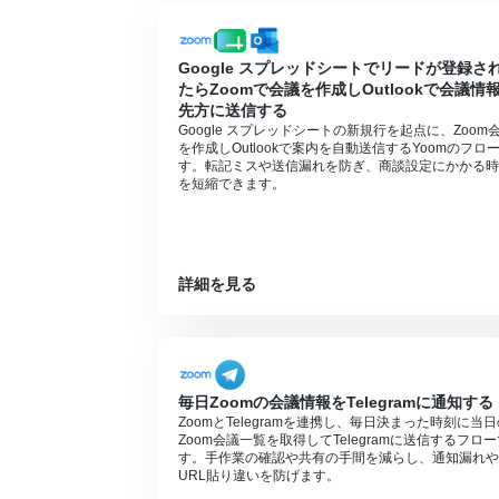
Zoomのプランによって利用できるアクシ
現時点では以下のアクションはZoomの有
・ミーティングが終了したら
Google スプレッドシートでリードが登録さ
・ミーティングのレコーディング情報を取
たらZoomで会議を作成しOutlookで会議情
詳細は下記をご参照ください。
先方に送信する
https://intercom.help/yoom/ja/articles/955039
Google スプレッドシートの新規行を起点に、Zoom
を作成しOutlookで案内を自動送信するYoomのフロ
zoom%E3%81%A7%E3%83%9F%E3%83%B
す。転記ミスや送信漏れを防ぎ、商談設定にかかる時
E3%83%87%E3%82%A3%E3%83%B3%E3%
を短縮できます。
9B%E3%81%AE%E6%B3%A8%E6%84%8F%
Salesforceはチームプラン・サクセ
レーションやデータコネクトはエラーとな
チームプランやサクセスプランなどの有料
詳細を見る
ます。
毎日Zoomの会議情報をTelegramに通知する
ZoomとTelegramを連携し、毎日決まった時刻に当
Zoom会議一覧を取得してTelegramに送信するフロ
す。手作業の確認や共有の手間を減らし、通知漏れや
URL貼り違いを防げます。