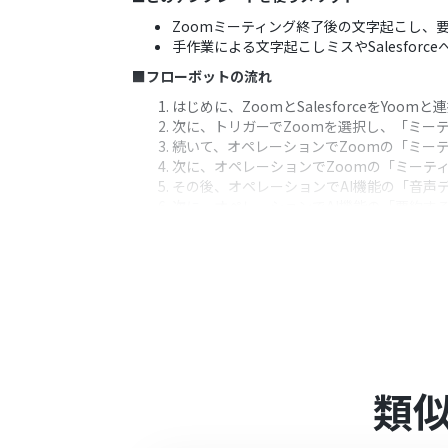
Zoomミーティング終了後の文字起こし、要
手作業による文字起こしミスやSalesfo
■フローボットの流れ
はじめに、ZoomとSalesforceをYoom
次に、トリガーでZoomを選択し、「ミー
続いて、オペレーションでZoomの「ミー
次に、オペレーションでZoomの「ミーテ
その後、オペレーションでAI機能の「音声
次に、オペレーションでAI機能の「要約す
最後に、オペレーションでSalesforc
※「トリガー」：フロー起動のきっかけとなるア
■このワークフローのカスタムポイント
AI機能の「要約する」アクションでは、文
が可能です。
Salesforceの「レコードを更新する」
定値の入力や、前段のオペレーションで取
類
■
注意事項
Zoom、SalesforceのそれぞれとYoo