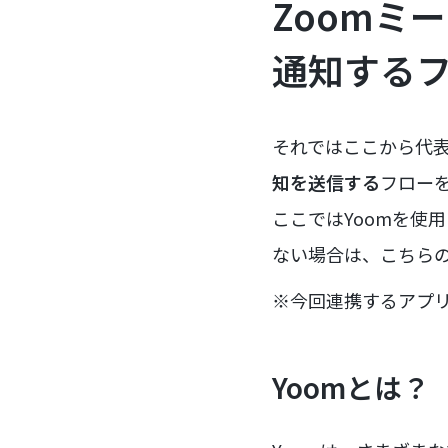
Zoomミ
通知する
それではここから代
知を送信する
フロー
ここではYoomを使
ない場合は、こちら
※今回連携するアプ
Yoomとは？