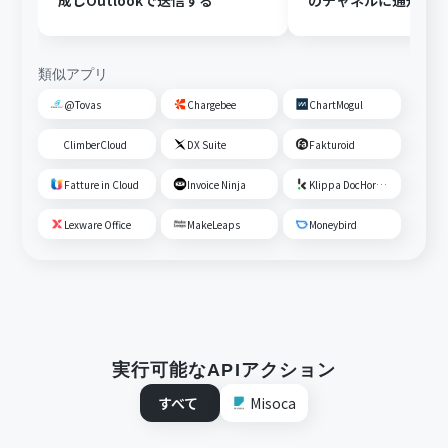
成しOutlookで送信する
のチャネルに通知す
類似アプリ
@Tovas
Chargebee
ChartMogul
ClimberCloud
DX Suite
Fakturoid
Fatture in Cloud
Invoice Ninja
Klippa DocHorizon
Lexware Office
MakeLeaps
Moneybird
実行可能なAPIアクション
すべて
Misoca