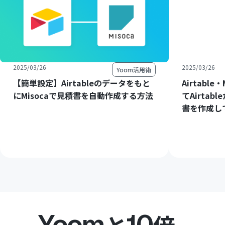
2025/03/26
2025/03/26
Yoom活用術
【簡単設定】Airtableのデータをもと
Airtable
にMisocaで見積書を自動作成する方法
てAirtab
書を作成して
Yoom
10