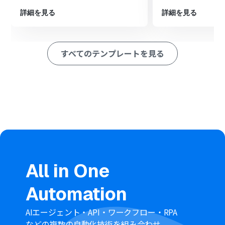
ション
■このワークフローのカスタムポイント
詳細を見る
詳細を見る
Yoomデータベーストリガーでは、取引先情報の登録元と
したいデータベースを任意で設定してください。
Misocaに連携する際、Yoomデータベースのどの項目（会
すべてのテンプレートを見る
社名、住所、電話番号など）をMisocaのどの項目に登録
するかを任意で設定できます。
■注意事項
MisocaのそれぞれとYoomを連携してください。
All in One
Automation
AIエージェント・API・ワークフロー・RPA
などの複数の自動化技術を組み合わせ、