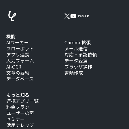
機能
AIワーカー
Chrome拡張
フローボット
メール送信
アプリ連携
対応・承認依頼
入力フォーム
データ変換
AI-OCR
ブラウザ操作
文章の要約
書類作成
データベース
もっと知る
連携アプリ一覧
料金プラン
ユーザーの声
セミナー
活用ナレッジ