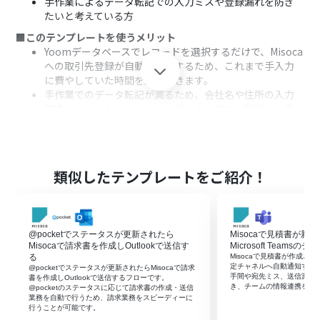
手作業によるデータ転記での入力ミスや登録漏れを防ぎ
たいと考えている方
■このテンプレートを使うメリット
Yoomデータベースでレコードを選択するだけで、Misoca
への取引先登録が自動で完了するため、これまで手入力
に費やしていた時間を短縮できます。
手作業でのデータ転記が減るため、会社名や住所の入力
間違いといったヒューマンエラーのリスクを軽減し、正
確な情報管理に繋がります。
■フローボットの流れ
はじめに、MisocaをYoomと連携します。
次に、トリガーでYoomデータベーストリガーを選択し、
類似したテンプレートをご紹介！
「データベースから対象のレコードを選択する」アクショ
ンを設定します。
次に、オペレーションでMisocaの「取引先を作成」アク
ションを設定し、Yoomデータベースから取得した情報を
@pocketでステータスが更新されたら
Misocaで見積書が新
紐付けます。
Misocaで請求書を作成しOutlookで送信す
Microsoft Teams
最後に、オペレーションでMisocaの「送り先を作成」ア
る
Misocaで見積書が作成されるとM
定チャネルへ自動通知する
@pocketでステータスが更新されたらMisocaで請求
クションを設定し、同様に情報を紐付けます。
手間や宛先ミス、送信漏れ
書を作成しOutlookで送信するフローです。
き、チームの情報連携をス
@pocketのステータスに応じて請求書の作成・送信
※「トリガー」：フロー起動のきっかけとなるアクション、「オ
業務を自動で行うため、請求業務をスピーディーに
ペレーション」：トリガー起動後、フロー内で処理を行うアク
行うことが可能です。‍