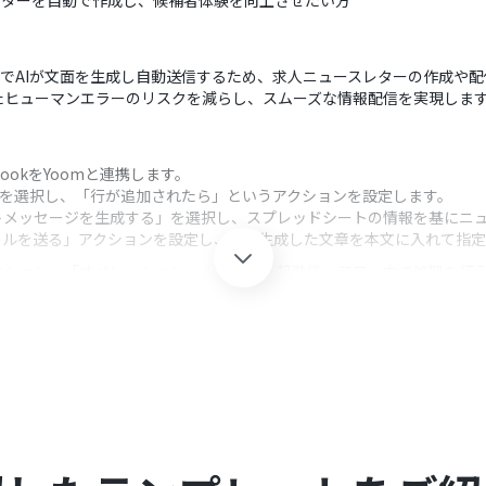
レターを自動で作成し、候補者体験を向上させたい方
だけでAIが文面を生成し自動送信するため、求人ニュースレターの作成や
たヒューマンエラーのリスクを減らし、スムーズな情報配信を実現しま
lookをYoomと連携します。
ートを選択し、「行が追加されたら」というアクションを設定します。
トメッセージを生成する」を選択し、スプレッドシートの情報を基にニ
メールを送る」アクションを設定し、AIが生成した文章を本文に入れて指
クション、「オペレーション」：トリガー起動後、フロー内で処理を行
設定では、求人情報や候補者リストを管理している対象のシートを任意で設
に合わせて任意で調整することができます。
ンでは、宛先、件名、本文にスプレッドシートの情報やAIが生成したテキ
それぞれとYoomを連携してください。
0分の間隔で起動間隔を選択できます。