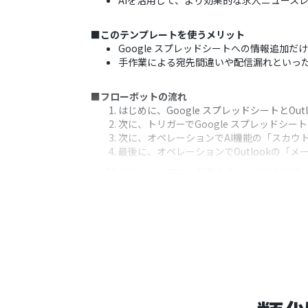
AIを活用して、より効果的な求人ニュース
■このテンプレートを使うメリット
Google スプレッドシートへの情報追加
手作業による宛先間違いや配信漏れといっ
■フローボットの流れ
はじめに、Google スプレッドシートとOut
次に、トリガーでGoogle スプレッドシ
次に、オペレーションでAI機能の「スカウ
最後に、オペレーションでOutlookの「
※「トリガー」：フロー起動のきっかけとなるア
■このワークフローのカスタムポイント
Google スプレッドシートのトリガー
AIへの指示内容は、自社の魅力や募集職種
Outlookでメールを送信するアクショ
■注意事項
Google スプレッドシート、Outlookの
トリガーは5分、10分、15分、30分、6