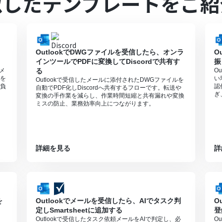
似したテンプレートをご紹
すので、ご注意ください。
ガーとして使用する際の注意事項は「
【アプリトリガー】Google スプ
は、家庭向けプランと一般法人向けプラン（Microsoft365 Business
OutlookでDWGファイルを受信したら、オンラ
O
インツールでPDFに変換してDiscordで共有す
振
頼メ
る
O
を
い
Outlookで受信したメールに添付されたDWGファイルを
負
認
自動でPDF化しDiscordへ共有するフローです。転送や
ぎ
変換の手作業を減らし、作業時間短縮と共有漏れや変換
ミスの防止、業務効率向上につながります。
詳細を見る
詳
を
Outlookでメールを受信したら、AIでタスク判
O
定しSmartsheetに追加する
登
Outlookで受信したタスク依頼メールをAIで判定し、必
O