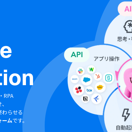
ne
ion
・RPA
せ、
終わらせる
ォーム
です。