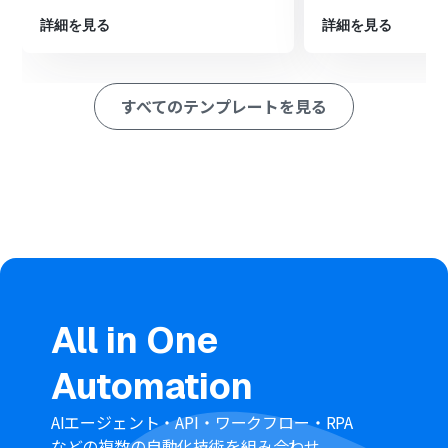
※「トリガー」：フロー起動のきっかけとなるアクション、「オ
詳細を見る
詳細を見る
ペレーション」：トリガー起動後、フロー内で処理を行うアク
ション
■このワークフローのカスタムポイント
すべてのテンプレートを見る
Garoonの「【スケジュール】予定を登録」アクションで
は、登録する予定の件名や詳細、参加者などの各項目に
対して、Googleカレンダーから取得した情報を変数とし
て設定できます。
また、特定の情報を固定値として入力したり、Garoon側
で用意されている選択肢から値を選ぶといった、運用に
合わせた細やかな設定も可能です。
■
注意事項
Googleカレンダー、GaroonのそれぞれとYoomを連携し
てください。
All in One
Automation
AIエージェント・API・ワークフロー・RPA
などの複数の自動化技術を組み合わせ、