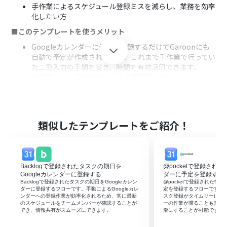
手作業によるスケジュール登録ミスを減らし、業務を効率
化したい方
■このテンプレートを使うメリット
Googleカレンダーに予定を登録するだけでGaroonにも
自動で予定が作成されるため、これまで手作業で行ってい
た二重入力の手間を省き、時間を有効活用できます。
手作業による予定の転記ミスや登録漏れといったヒュー
マンエラーを防ぎ、正確なスケジュール共有を実現しま
す。
■フローボットの流れ
類似したテンプレートをご紹介！
はじめに、GoogleカレンダーとGaroonをYoomと連携し
ます。
次に、トリガーでGoogleカレンダーを選択し、「予定が
作成されたら」というアクションを設定します。これによ
Backlogで登録されたタスクの期日を
@pocketで登録された
り、Googleカレンダーに新しい予定が登録されるとフロ
Googleカレンダーに登録する
ダーに予定を登録する
ーが起動するようになります。
Backlogで登録されたタスクの期日をGoogleカレン
@pocketで登録された情報
最後に、オペレーションでGaroonを選択し、「【スケジ
ダーに登録するフローです。手動によるGoogleカレ
定を登録するフローです。G
ンダーへの登録作業が効率化されるため、常に最新
スク登録がタイムリーにな
ュール】予定を登録」アクションを設定します。ここで、
のスケジュールをチームメンバーが確認することが
ーの作業が滞ることも無く
Googleカレンダーのトリガーで取得した予定情報を利用
でき、情報共有がスムーズにできます。
滑にすることが可能です。
し、Garoonに予定を登録するように設定します。