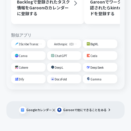
Backlogで登録されたタスク
Garoonでワークフ
情報をGaroonのカレンダー
認されたらkintone
に登録する
ドを登録する
類似アプリ
3Scribe Transcription
Anthropic（Claude）
BigML
Canva
ChatGPT
Coda
Cohere
DeepL
DeepSeek
Dify
DocsFold
Gamma
×
Googleカレンダー
Garoon
で他にできることをみる