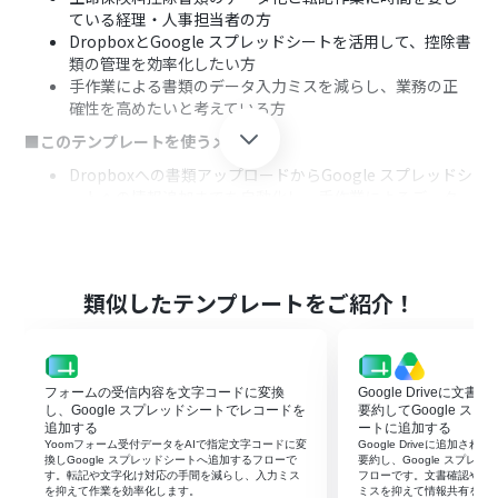
ている経理・人事担当者の方
DropboxとGoogle スプレッドシートを活用して、控除書
類の管理を効率化したい方
手作業による書類のデータ入力ミスを減らし、業務の正
確性を高めたいと考えている方
■このテンプレートを使うメリット
Dropboxへの書類アップロードからGoogle スプレッドシ
ートへの情報追加までを自動化し、手作業によるデータ
入力時間を短縮できます。
OCR機能による自動読み取りと転記により、手作業で発
生しがちな入力ミスや確認漏れといったヒューマンエラ
ーを防止します。
類似したテンプレートをご紹介！
■フローボットの流れ
はじめに、DropboxとGoogle スプレッドシートをYoom
と連携します。
フォームの受信内容を文字コードに変換
Google Driveに文
次に、トリガーでDropboxを選択し、「特定のフォルダ
し、Google スプレッドシートでレコードを
要約してGoogle ス
内でファイルが作成または更新されたら」というアクショ
追加する
ートに追加する
ンを設定し、監視対象のフォルダを指定します。
Yoomフォーム受付データをAIで指定文字コードに変
Google Driveに追加さ
次に、オペレーションでDropboxの「ファイルをダウン
換しGoogle スプレッドシートへ追加するフローで
要約し、Google スプレ
す。転記や文字化け対応の手間を減らし、入力ミス
フローです。文書確認や転
ロード」アクションを設定し、トリガーで検知したファイ
を抑えて作業を効率化します。
ミスを抑えて情報共有を早