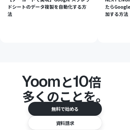
ドシートのデータ複製を自動化する方
たらGoog
法
加する方法
Yoom
10
と
倍
多くのことを。
無料で始める
資料請求