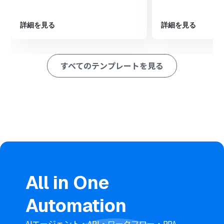
ルを取得します。
続けて、オペレーションでOCR機能の「画像・PDFから文
字を読み取る」アクションを設定し、ダウンロードしたフ
詳細を見る
詳細を見る
ァイルから必要な情報を抽出します。
最後に、オペレーションでGoogle スプレッドシートの
「レコードを追加する」アクションを設定し、OCRで読
すべてのテンプレートを見る
み取った情報を指定のシートに追加します。
※「トリガー」：フロー起動のきっかけとなるアクション、「オ
ペレーション」：トリガー起動後、フロー内で処理を行うアク
ション
■このワークフローのカスタムポイント
OCR機能で生命保険料控除書類から文字情報を読み取る
際に、抽出したい項目（保険会社名、契約者名、保険料
額など）を任意で設定してください。
Google スプレッドシートにレコードを追加するアクショ
ンでは、どのシートのどの列に、OCRで読み取ったどの
All in One
情報を追加するかを任意で設定できます。
■注意事項
Automation
Google スプレッドシート、DropboxのそれぞれとYoom
を連携してください。
AIエージェント・API・ワークフロー・RPA