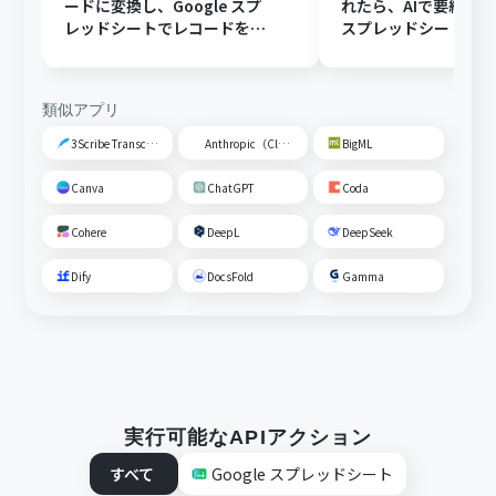
ードに変換し、Google スプ
れたら、AIで要約してG
レッドシートでレコードを追
スプレッドシートの
加する
トに追加する
類似アプリ
3Scribe Transcription
Anthropic（Claude）
BigML
Canva
ChatGPT
Coda
Cohere
DeepL
DeepSeek
Dify
DocsFold
Gamma
実行可能なAPIアクション
すべて
Google スプレッドシート