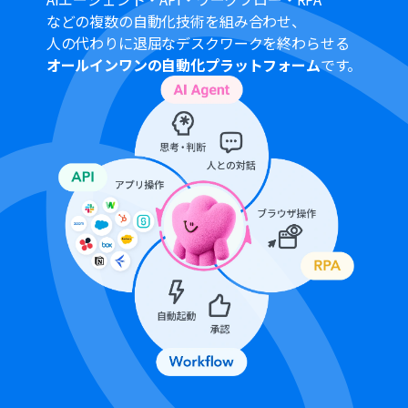
トリガーは5分、10分、15分、30分、60分の間隔で起動
などの複数の自動化技術を組み合わせ、
間隔を選択できます。
人の代わりに退屈なデスクワークを終わらせる
プランによって最短の起動間隔が異なりますので、ご注意
オールインワンの自動化プラットフォーム
です。
ください。
OCRまたは音声を文字起こしするAIオペレーションはチ
ームプラン・サクセスプランでのみご利用いただける機能
となっております。フリープラン・ミニプランの場合は設
定しているフローボットのオペレーションはエラーとな
りますので、ご注意ください。
チームプランやサクセスプランなどの有料プランは、2週
間の無料トライアルを行うことが可能です。無料トライア
ル中には制限対象のアプリやAI機能（オペレーション）を
使用することができます。