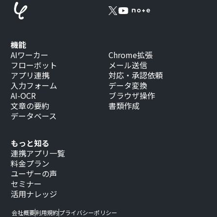
機能
AIワーカー
Chrome拡張
フローボット
メール送信
アプリ連携
対応・承認依頼
入力フォーム
データ変換
AI-OCR
ブラウザ操作
文章の要約
書類作成
データベース
もっと知る
連携アプリ一覧
料金プラン
ユーザーの声
セミナー
活用ナレッジ
会社概要
利用規約
プライバシーポリシー