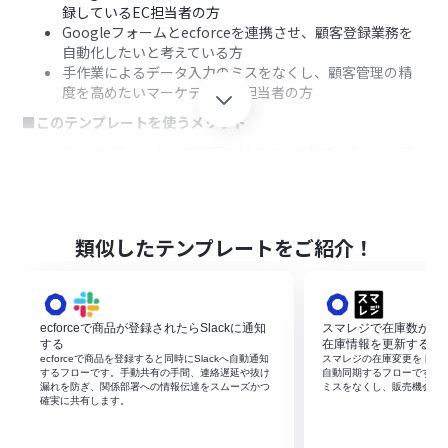
録しているEC担当者の方
Googleフォームとecforceを連携させ、顧客登録業務を
自動化したいと考えている方
手作業によるデータ入力のミスをなくし、顧客管理の精
度を高めたいマーケティング担当者の方
■このテンプレートを使うメリット
Googleフォームへの回答を起点に、自動でecforceに顧
客情報が登録されるため、これまで手作業に費やしてい
た時間を短縮できます
手作業によるデータ転記がなくなることで、顧客情報の入
力間違いや登録漏れといったヒューマンエラーの発生を
類似したテンプレートをご紹介！
防ぎます
■フローボットの流れ
はじめに、お使いのGoogleフォームとecforceのアカウ
ecforceで商品が登録されたらSlackに通知
スマレジで在庫数が変更さ
ントをYoomと連携します
する
在庫情報を更新する
次に、トリガーでGoogleフォームを選択し、「フォーム
ecforceで商品を登録すると同時にSlackへ自動通知
スマレジの在庫変更をトリガー
に回答が送信されたら」というアクションを設定します
するフローです。手動共有の手間、連絡遅延や抜け
自動同期するフローです。
漏れを防ぎ、関係部署への情報伝達をスムーズかつ
ミスをなくし、販売機会の
次に、オペレーションでAI機能を選択し、「データの変
確実に共有します。
換」アクションでecforceに登録したい形式にデータを整
形します