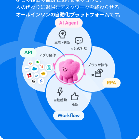
ンやデータコネクトはエラーとなりますので、ご注意くだ
人の代わりに退屈なデスクワークを終わらせる
さい。
オールインワンの自動化プラットフォーム
です。
チームプランやサクセスプランなどの有料プランは、2週
間の無料トライアルを行うことが可能です。無料トライア
ル中には制限対象のアプリを使用することができます。
トリガーは5分、10分、15分、30分、60分の間隔で起動
間隔を選択できます。
プランによって最短の起動間隔が異なりますので、ご注意
ください。