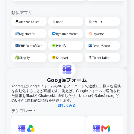
類似アプリ
Amazon Seller Central
BASE
Bカート
Digistore24
Dynamic Mockups
Loyverse
PHP Point of Sale
Printify
RepairShopr
Shopify
Snipcart
Ticket Tailor
Googleフォーム
YoomではGoogleフォームのAPIとノーコードで連携し、様々な業務
を自動化することが可能です。例えば、Googleフォームで送信され
た情報をSlackやChatworkに通知したり、kintoneやSalesforceなど
のCRMに自動的に情報を格納します。
詳しくみる
テンプレート