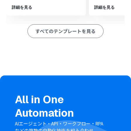
最後に、オペレーションでecforceを選択し、「顧客情報
を登録」アクションで整形したデータを登録します
詳細を見る
詳細を見る
※「トリガー」：フロー起動のきっかけとなるアクション、「オ
ペレーション」：トリガー起動後、フロー内で処理を行うアク
ション
すべてのテンプレートを見る
■このワークフローのカスタムポイント
Googleフォームのトリガーは、定期的に回答データを手
動で取得する設定が必要です。詳しい取得方法はこちら
（https://intercom.help/yoom/ja/articles/6807133）
のページを参照してください
AI機能によるデータの変換オペレーションでは、変換指示
を自由にカスタムすることが可能です。例えば、フォーム
で取得した氏名を姓と名に分割するなど、要件に応じて設
定してください
■注意事項
All in One
Googleフォーム、ecforceのそれぞれとYoomを連携して
Automation
ください。
ecforceはチームプラン・サクセスプランでのみご利用い
ただけるアプリとなっております。フリープラン・ミニプ
AIエージェント・API・ワークフロー・RPA
ランの場合は設定しているフローボットのオペレーショ
などの複数の自動化技術を組み合わせ、