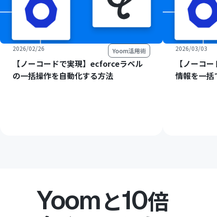
2026/02/26
2026/03/03
Yoom活用術
【ノーコードで実現】ecforceラベル
【ノーコード
の一括操作を自動化する方法
情報を一括
Yoom
10
と
倍