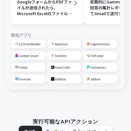
GoogleフォームからPDFファ
定期的にGammaで
イルが送信されたら、
回答の集計レポート
Microsoft Excelのファイルに
てGmailで送付する
変換しGoogle Driveに格納す
る
類似アプリ
123FormBuilder
AidaForm
Cognito Forms
Content Snare
Feathery
FillFaster
Fillout
FormCrafts
Formbricks
Formsite
Getform
Jotform
実行可能なAPIアクション