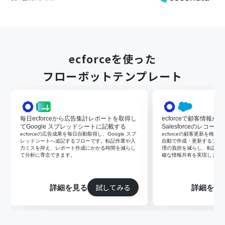
ecforceを使った
フローボットテンプレート
毎日ecforceから広告集計レポートを取得し
ecforceで顧客情報
てGoogle スプレッドシートに記載する
Salesforceのレコ
ecforceの広告成果を毎日自動取得し、Google スプ
ecforceの顧客更新を検知しS
レッドシートへ追記するフローです。転記作業や入
自動で作成・更新するフロ
力ミスを抑え、レポート作成にかかる時間を減らし
理の負担を減らし、転記ミ
て分析に専念できます。
確な情報共有を実現します
試してみる
詳細を見る
詳細を見