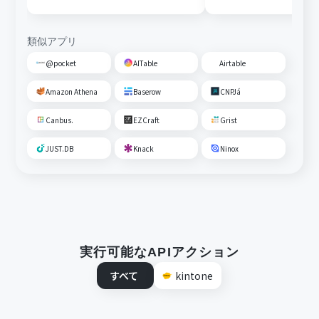
通知する
類似アプリ
@pocket
AITable
Airtable
Amazon Athena
Baserow
CNPJá
Canbus.
EZCraft
Grist
JUST.DB
Knack
Ninox
実行可能なAPIアクション
すべて
kintone