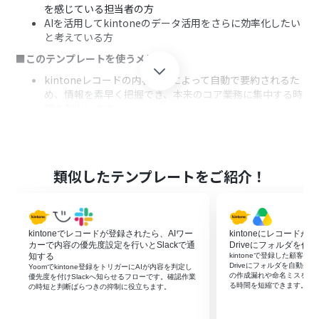
を感じている担当者の方
AIを活用してkintoneのデータ活用をさらに効率化したい
と考えている方
■このテンプレートを使うメリット
kintoneレコードの内容がAIによって自動で要約されるた
め、情報を素早く把握でき、本来のコア業務に集中する時
間を創出します。
AIが客観的な基準で要約を生成するので、担当者による内
容の解釈や質のばらつきを防ぎ、情報共有の精度を高めま
す。
■フローボットの流れ
類似したテンプレートをご紹介！
はじめに、kintoneをYoomと連携します。
次に、トリガーでkintoneを選択し、「レコードが登録さ
れたら（Webhook起動）」アクションを設定します。
kintoneでレコードが登録されたら、AIワー
kintoneにレコードが登
オペレーションでkintoneの「レコードを取得する」アク
カーで内容の優先度設定を行いとSlackで通
Driveにフォルダを作成
ションを設定し、トリガーとなったレコード情報を取得
知する
kintoneで登録した顧客・案
します。
Driveにフォルダを自動生
Yoomでkintone登録をトリガーにAIが内容を判定し
の作成漏れや命名ミスを抑
次に、分岐機能を設定し、特定の条件に合致した場合の
優先度を付けSlackへ知らせるフローです。確認作業
る時間を短縮できます。
の時短と判断ばらつきの抑制に役立ちます。
み後続の処理が実行されるようにします。
オペレーションでAI機能の「要約」アクションを選択し、