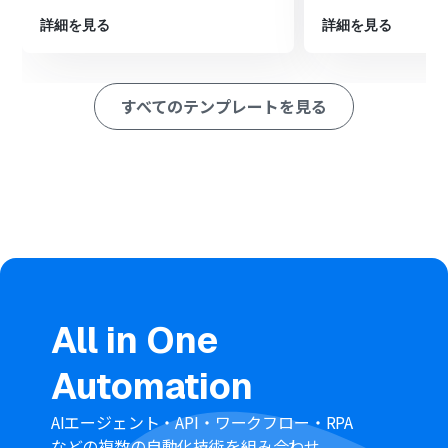
取得したレコードのテキスト情報を要約します。
最後に、kintoneの「レコードを更新する」アクションを
詳細を見る
詳細を見る
設定し、生成された要約をkintoneレコードの指定フィー
ルドに反映させます。
※「トリガー」：フロー起動のきっかけとなるアクション、「オ
すべてのテンプレートを見る
ペレーション」：トリガー起動後、フロー内で処理を行うアク
ション
■このワークフローのカスタムポイント
kintoneのトリガー設定では、Webhook URLを発行し、
通知を送信するkintoneアプリ側の設定を行ってくださ
い。
分岐機能では、要約を実行したいレコードの条件を任意
で設定できます。例えば、特定のカテゴリのレコードのみ
を対象とすることが可能です。
AIによる要約オペレーションでは、要約したいテキスト情
All in One
報が含まれるフィールドや、生成する要約の文字数を任
意で指定できます。
Automation
kintoneのレコード更新オペレーションでは、AIが生成し
た要約テキストを、kintoneアプリ内のどのフィールドに
反映させるかを選択できます。
AIエージェント・API・ワークフロー・RPA
■
注意事項
などの複数の自動化技術を組み合わせ、