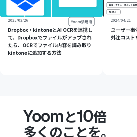
2025/03/26
2024/04/21
Yoom活用術
Dropbox・kintoneとAI OCRを連携し
ユーザー事
て、Dropboxでファイルがアップされ
外注コスト
たら、OCRでファイル内容を読み取り
kintoneに追加する方法
Yoom
10
と
倍
多くのことを。