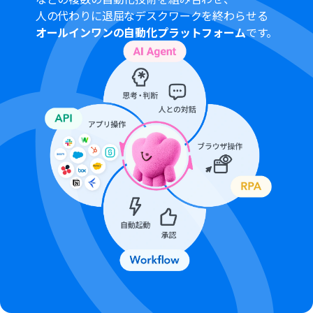
人の代わりに退屈なデスクワークを終わらせる
kintoneとYoomを連携してください。
オールインワンの自動化プラットフォーム
です。
分岐はミニプラン以上のプランでご利用いただける機能
（オペレーション）となっております。フリープランの場
合は設定しているフローボットのオペレーションはエラ
ーとなりますので、ご注意ください。
ミニプランなどの有料プランは、2週間の無料トライアル
を行うことが可能です。無料トライアル中には制限対象の
アプリや機能（オペレーション）を使用することができ
ます。