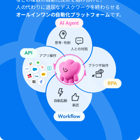
ください。
人の代わりに退屈なデスクワークを終わらせる
分岐はパーソナルプラン以上のプランでご利用いただけ
オールインワンの自動化プラットフォーム
です。
る機能（オペレーション）となっております。フリープラ
ンの場合は設定しているフローボットのオペレーション
はエラーとなりますので、ご注意ください。
パーソナルプランなどの有料プランは、2週間の無料トラ
イアルを行うことが可能です。無料トライアル中には制限
対象のアプリや機能（オペレーション）を使用すること
ができます。詳しくは、
料金プラン
のページをご参照くだ
さい。