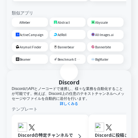
類似アプリ
AWeber
Abstract
Abyssale
ActiveCampaign
AdRoll
All-Images.ai
Anymail Finder
Bannerbear
Bannerbite
Beamer
Benchmark Email
BigMailer
Discord
DiscordのAPIとノーコードで連携し、様々な業務を自動化すること
が可能です。例えば、Discord上の任意のテキストチャンネルへメッ
セージやファイルを自動的に送付を行います。
詳しくみる
テンプレート
Discordの特定チャンネルで
Discordに投稿され