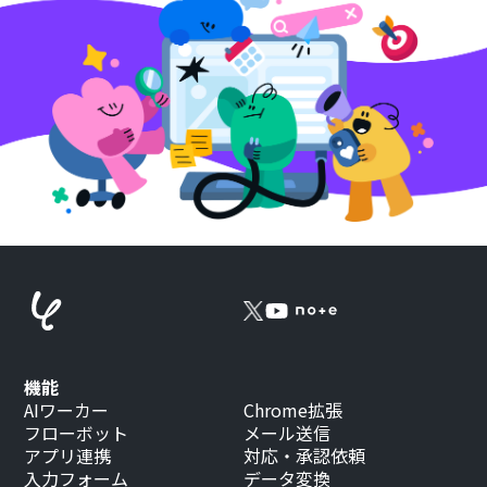
機能
AIワーカー
Chrome拡張
フローボット
メール送信
アプリ連携
対応・承認依頼
入力フォーム
データ変換