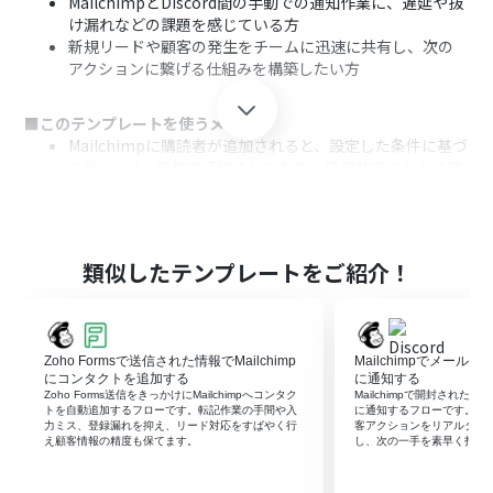
MailchimpとDiscord間の手動での通知作業に、遅延や抜
け漏れなどの課題を感じている方
新規リードや顧客の発生をチームに迅速に共有し、次の
アクションに繋げる仕組みを構築したい方
■このテンプレートを使うメリット
Mailchimpに購読者が追加されると、設定した条件に基づ
きDiscordへ自動で通知されるため、情報共有にかかる時
間を短縮できます
手作業による通知が不要になることで、連絡の遅れや内容
の間違い、共有漏れといったヒューマンエラーの発生を
防ぎます
類似したテンプレートをご紹介！
■フローボットの流れ
はじめに、MailchimpとDiscordをYoomと連携します
次に、トリガーでMailchimpを選択し、「購読者が追加さ
Zoho Formsで送信された情報でMailchimp
Mailchimpでメールが
れたら」というアクションを設定します
にコンタクトを追加する
に通知する
次に、オペレーションで「分岐機能」を設定し、通知し
Zoho Forms送信をきっかけにMailchimpへコンタク
Mailchimpで開封されたメー
トを自動追加するフローです。転記作業の手間や入
に通知するフローです。手
たい購読者の条件を指定します
力ミス、登録漏れを抑え、リード対応をすばやく行
客アクションをリアルタイ
最後に、オペレーションでDiscordの「メッセージを送
え顧客情報の精度も保てます。
し、次の一手を素早く打て
信」アクションを設定し、条件に合致した場合に指定のチ
ャンネルへ通知を送信します