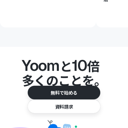
Yoom
10
と
倍
多くのことを。
無料で始める
資料請求