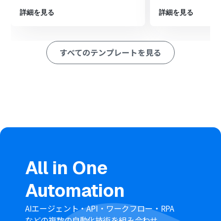
※「トリガー」：フロー起動のきっかけとなるアクション、「オ
詳細を見る
詳細を見る
ペレーション」：トリガー起動後、フロー内で処理を行うアク
ション
すべてのテンプレートを見る
■このワークフローのカスタムポイント
Mailchimpのトリガー設定では、通知の対象としたいオ
ーディエンス（リスト）を、任意のaudience_idで指定し
てください
分岐機能では、特定のタグを持つ購読者のみを通知する
など、ご自身の運用に合わせて通知の条件を任意で設定す
ることが可能です
Discordのオペレーションでは、メッセージを送信したい
サーバーIDおよびチャンネルIDを任意で設定してくださ
い
All in One
■
注意事項
Mailchimp、DiscordのそれぞれとYoomを連携してくだ
Automation
さい。
トリガーは5分、10分、15分、30分、60分の間隔で起動
間隔を選択できます。
AIエージェント・API・ワークフロー・RPA
プランによって最短の起動間隔が異なりますので、ご注意
などの複数の自動化技術を組み合わせ、