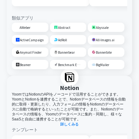
Google スプレッド
更新する
類似アプリ
AWeber
Abstract
Abyssale
ActiveCampaign
AdRoll
All-Images.ai
Anymail Finder
Bannerbear
Bannerbite
Beamer
Benchmark Email
BigMailer
Notion
YoomではNotionのAPIをノーコードで活用することができます。
YoomとNotionを連携することで、Notionデータベースの情報を自動
的に取得・更新したり、入力フォームの情報をNotionのデータベー
スに自動で格納するといったことが可能です。また、Notionのデー
タベースの情報を、Yoomのデータベースに集約・同期し、様々な
SaaSと自由に連携することが可能です。
詳しくみる
テンプレート