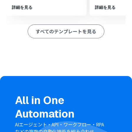
クションを設定し、取得した検索結果を要約するなどの
詳細を見る
詳細を見る
処理を行います。
最後に、オペレーションでNotionを選択し、「レコード
を追加する」アクションで、検索結果やAIが生成したテキ
ストを指定のデータベースに追加します。
すべてのテンプレートを見る
※「トリガー」：フロー起動のきっかけとなるアクション、「オ
ペレーション」：トリガー起動後、フロー内で処理を行うアク
ション
■このワークフローのカスタムポイント
スケジュールトリガー機能では、毎日、毎週、毎月など、
フローを起動する日時や頻度を自由に設定可能です。
SerpApiのアクションでは、検索キーワードを固定値で設
定するだけでなく、別のアプリから取得した情報を変数
として動的に設定することもできます。
AI機能でテキストを生成する際のプロンプトは自由にカス
All in One
タムでき、取得した検索結果を要約したり、特定の形式に
整形したりすることが可能です。
Automation
Notionのデータベースや各プロパティに対して、前段階
で取得したどの情報を割り当てるか、または固定値を設
AIエージェント・API・ワークフロー・RPA
定するかなどを柔軟にカスタマイズできます。
などの複数の自動化技術を組み合わせ、