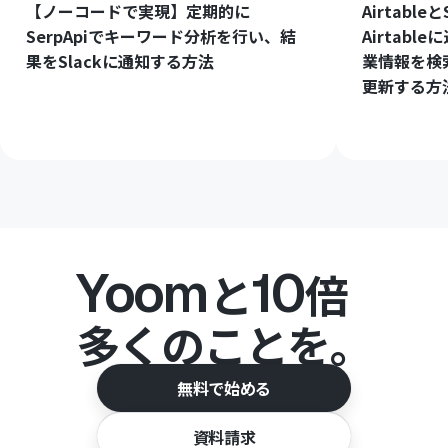
【ノーコードで実現】定期的に
Airtabl
SerpApiでキーワード分析を行い、結
Airtab
果をSlackに通知する方法
業情報を検
更新する方
Yoom
10
と
倍
多くのことを。
無料で始める
資料請求