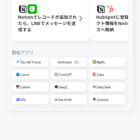
Notionでレコードが追加され
HubSpotに登録さ
たら、LINEでメッセージを送
クト情報をNotion
信する
スへ格納
類似アプリ
3Scribe Transcription
Anthropic（Claude）
BigML
Canva
ChatGPT
Coda
Cohere
DeepL
DeepSeek
Dify
DocsFold
Gamma