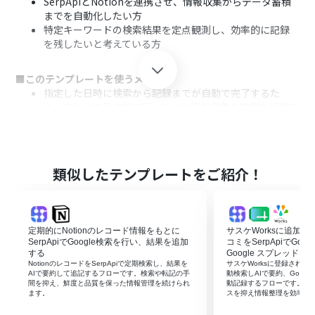
SerpApiとNotionを連携させ、情報収集からデータ蓄積
までを自動化したい方
特定キーワードの検索結果を定点観測し、効率的に記録
を残したいと考えている方
■このテンプレートを使うメリット
指定した日時に検索から記録までが自動で完了するた
め、これまで手作業で行っていた情報収集の時間を短縮で
きます。
検索漏れやNotionへの転記ミスといったヒューマンエラ
ーを防ぎ、常に正確な情報を一元的に蓄積することが可能
です。
類似したテンプレートをご紹介！
■フローボットの流れ
はじめに、NotionとSerpApiをYoomと連携します。
次に、トリガーでスケジュールトリガー機能を選択し、
定期的にNotionのレコード情報をもとに
サスケWorksに追加
「スケジュールトリガー」アクションでフローを起動した
SerpApiでGoogle検索を行い、結果を追加
コミをSerpApiでGo
い日時や頻度を設定します。
する
Google スプレッド
NotionのレコードをSerpApiで定期検索し、結果を
サスケWorksに登録されたキ
次に、オペレーションでSerpApiを選択し、「Google検
AIで要約して追記するフローです。検索や転記の手
動検索しAIで要約、Goog
索の結果を取得」アクションで検索したいキーワードなど
間を抑え、鮮度と品質を保った情報管理を続けられ
動記録するフローです。検
ます。
スを抑え情報整理を効率化
を設定します。
続けて、オペレーションでAI機能の「テキストを生成」ア