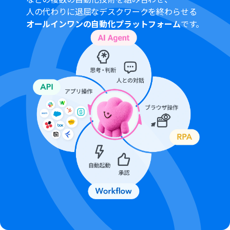
人の代わりに退屈なデスクワークを終わらせる
■注意事項
オールインワンの自動化プラットフォーム
です。
Notion、SerpApiのそれぞれとYoomを連携してくださ
い。
検索の際は複数のキーワードを組み合わせることで、比較
的正確な情報を取得することが可能です。