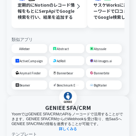
定期的にNotionのレコード情
サスケWorksに追加
報をもとにSerpApiでGoogle
ーワードで口コミをSer
検索を行い、結果を追加する
でGoogle検索し、結
Google スプレッド
更新する
類似アプリ
AWeber
Abstract
Abyssale
ActiveCampaign
AdRoll
All-Images.ai
Anymail Finder
Bannerbear
Bannerbite
Beamer
Benchmark Email
BigMailer
GENIEE SFA/CRM
YoomではGENIEE SFA/CRMのAPIをノーコードで活用することがで
きます。GENIEE SFA/CRMからのWebhookを受け取り、他SaaSへ
GENIEE SFA/CRMの情報を連携することが可能です。
詳しくみる
テンプレート