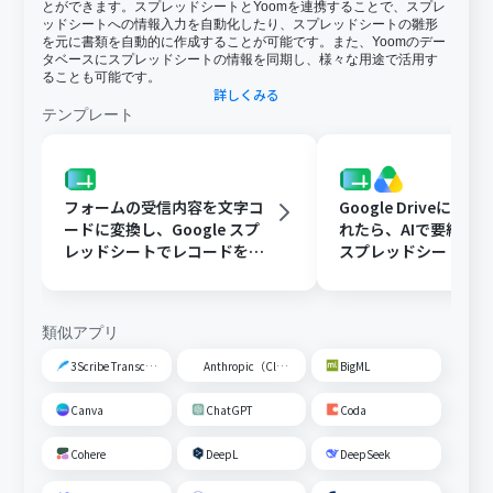
とができます。スプレッドシートとYoomを連携することで、スプレ
ッドシートへの情報入力を自動化したり、スプレッドシートの雛形
を元に書類を自動的に作成することが可能です。また、Yoomのデー
タベースにスプレッドシートの情報を同期し、様々な用途で活用す
ることも可能です。
詳しくみる
テンプレート
フォームの受信内容を文字コ
Google Driveに文
ードに変換し、Google スプ
れたら、AIで要約してG
レッドシートでレコードを追
スプレッドシートの
加する
トに追加する
類似アプリ
3Scribe Transcription
Anthropic（Claude）
BigML
Canva
ChatGPT
Coda
Cohere
DeepL
DeepSeek