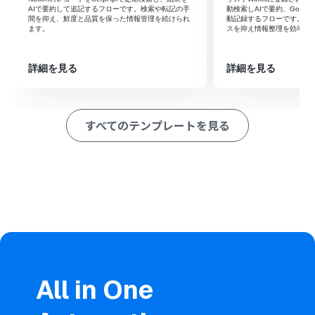
索の結果を取得」アクションを設定し、トリガーで取得し
AIで要約して追記するフローです。検索や転記の手
動検索しAIで要約、Goog
た企業名などの情報をもとに検索を実行します
間を抑え、鮮度と品質を保った情報管理を続けられ
動記録するフローです。検
ます。
スを抑え情報整理を効率化
その後、オペレーションでAI機能を選択し、「要約する」
アクションを設定して、SerpApiで取得した検索結果のス
ニペットなどを要約します
詳細を見る
詳細を見る
最後に、オペレーションでGoogle スプレッドシートを選
択し、「レコードを追加する」アクションを設定して、AI
が要約した内容などを指定のシートに追加します
すべてのテンプレートを見る
※「トリガー」：フロー起動のきっかけとなるアクション、「オ
ペレーション」：トリガー起動後、フロー内で処理を行うアク
ション
■このワークフローのカスタムポイント
SerpApiでの検索設定では、検索したいキーワードを固定
値で設定したり、GENIEE SFA/CRMから取得した会社名
などの情報を変数として設定したりすることが可能です。
AI機能による要約では、要約の対象とする文章にSerpApi
で取得した検索結果を変数として利用でき、要約の条件も
任意の内容にカスタマイズできます。
Google スプレッドシートへのレコード追加では、書き込
All in One
み対象のスプレッドシート、シート、テーブルの範囲など
を任意に指定して設定してください。