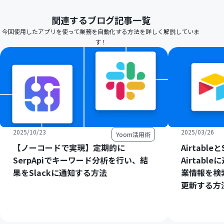
関連するブログ記事一覧
今回使用したアプリを使って業務を自動化する方法を詳しく解説していま
す！
2025/10/23
2025/03/26
Yoom活用術
【ノーコードで実現】定期的に
Airtabl
SerpApiでキーワード分析を行い、結
Airtab
果をSlackに通知する方法
業情報を検
更新する方