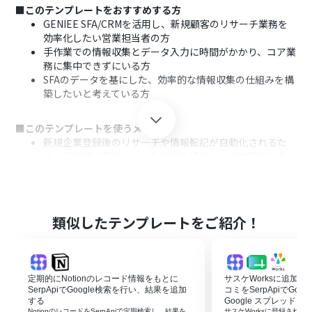
■このテンプレートをおすすめする方
GENIEE SFA/CRMを活用し、新規顧客のリサーチ業務を
効率化したい営業担当者の方
手作業での情報収集とデータ入力に時間がかかり、コア業
務に集中できずにいる方
SFAのデータを基にした、効率的な情報収集の仕組みを構
築したいと考えている方
■このテンプレートを使うメリット
新規企業登録後のリサーチや情報転記が自動化されるた
め、手作業に費やしていた時間を短縮し、他の業務に充
てることができます。
手動での検索やコピー＆ペーストによる、情報の転記ミス
や抜け漏れといったヒューマンエラーの発生を防ぎます。
類似したテンプレートをご紹介！
■フローボットの流れ
はじめに、GENIEE SFA/CRM、Google スプレッドシー
ト、SerpApiをYoomと連携します
次に、トリガーでGENIEE SFA/CRMを選択し、「会社情
定期的にNotionのレコード情報をもとに
サスケWorksに追加
報が作成されたら」というアクションを設定します
SerpApiでGoogle検索を行い、結果を追加
コミをSerpApiでGo
次に、オペレーションでSerpApiを選択し、「Google検
する
Google スプレッド
NotionのレコードをSerpApiで定期検索し、結果を
サスケWorksに登録されたキ