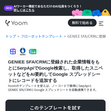
AIワーカー機能であなただけのAI社員をつくろう！
NEW
詳しくはこちら
無料で始める
トップ
フローボットテンプレート
GENIEE SFA/CRMに
GENIEE SFA/CRMに登録された企業情報をも
とにSerpApiでGoogle検索し、取得したスニペ
ットなどをAI要約してGoogle スプレッドシー
トにレコードを追加する
Yoomのテンプレートを使えば、ノーコードで簡単に
SerpApi
と
GENIEE SFA/CRM
と
Google スプレッドシート
を自動連携できます。
このテンプレートを試す