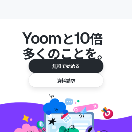
Yoom
10
と
倍
多くのことを。
無料で始める
資料請求