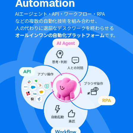
Automation
■注意事項
AIエージェント・API・ワークフロー・RPA
GENIEE SFA/CRM、Google スプレッドシートSerpApiの
などの複数の自動化技術を組み合わせ、
それぞれとYoomを連携してください。
人の代わりに退屈なデスクワークを終わらせる
GENIEE SFA/CRMはミニプラン以上でご利用いただける
オールインワンの自動化プラットフォーム
です。
アプリとなっております。フリープラン・パーソナルプラ
ンの場合は設定しているフローボットのオペレーション
やデータコネクトはエラーとなりますので、ご注意くださ
い。
ミニプラン・チームプラン・サクセスプランなどの有料プ
ランは、2週間の無料トライアルを行うことが可能です。
無料トライアル中には制限対象のアプリを使用すること
ができます。
検索の際は複数のキーワードを組み合わせることで、比較
的正確な情報を取得することが可能です。