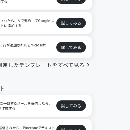
加する
格納されたら、AIで要約してGoogle ス
試してみる
ートに追加する
に行が追加されたらMicrosoft
試してみる
る
関連したテンプレートをすべて見る
ト
ードに一致するメールを受信したら、
試してみる
スを作成する
送信されたら、Pineconeでテキスト