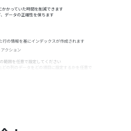
投入にかかっていた時間を削減できます
ぎ、データの正確性を保ちます
れた行の情報を基にインデックスが作成されます
うアクション
ルの範囲を任意で設定してください
得したどの列のデータをどの項目に設定するかを任意で
レッドシートのトリガーにおける注意事項
」を参照し