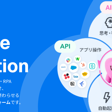
ne
ion
・RPA
せ、
終わらせる
ォーム
です。