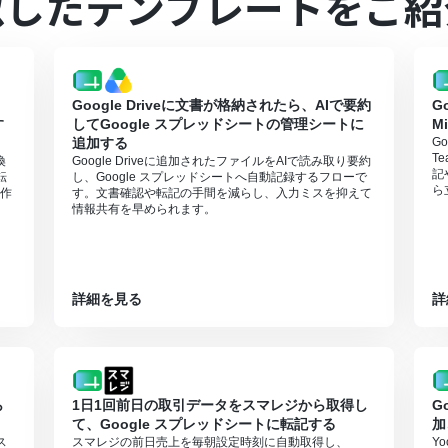
似したテンプレートをご紹
Google Driveに文書が格納されたら、AIで要約
G
す
してGoogle スプレッドシートの管理シートに
M
追加する
G
T
換
Google Driveに追加されたファイルをAIで読み取り要約
記
転
し、Google スプレッドシートへ自動記録するフローで
ら
作
す。文書確認や転記の手間を減らし、入力ミスを抑えて
情報共有を早められます。
詳細を見る
詳
ら
1日1回前日の取引データをスマレジから取得し
G
て、Google スプレッドシートに転記する
加
ス
スマレジの前日売上を毎朝設定時刻に自動取得し、
Y