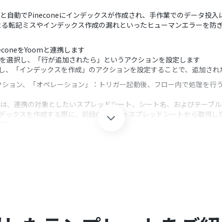
れると自動でPineconeにインデックスが作成され、手作業でのデータ
よる転記ミスやインデックス作成の漏れといったヒューマンエラーを防
econeをYoomと連携します
ートを選択し、「行が追加されたら」というアクションを設定します
を選択し、「インデックスを作成」のアクションを設定することで、追加さ
クション、「オペレーション」：トリガー起動後、フロー内で処理を行
設定では、連携の対象としたいスプレッドシート、シート名、およびテーブ
インデックスを作成する際に、前段のGoogle スプレッドシートから取
可能です
のそれぞれとYoomを連携してください。
ガーとして使用する際の注意事項は「
【アプリトリガー】Google スプ
0分の間隔で起動間隔を選択できます。
すので、ご注意ください。