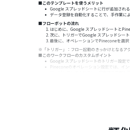
■このテンプレートを使うメリット
Google スプレッドシートに行が追加さ
データ登録を自動化することで、手作業に
■フローボットの流れ
はじめに、Google スプレッドシートとPin
次に、トリガーでGoogle スプレッドシ
最後に、オペレーションでPinecone
※「トリガー」：フロー起動のきっかけとなるア
■このワークフローのカスタムポイント
Google スプレッドシートのトリガー
Pineconeのオペレーション設定では、
マッピングしてください。固定値の設定も
■注意事項
Google スプレッドシート、Pinecone
Google スプレッドシートをアプリトリ
てください。
トリガーは5分、10分、15分、30分、6
プランによって最短の起動間隔が異なりま