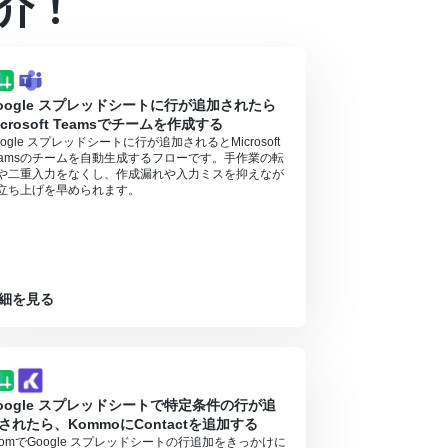
介！
oogle スプレッドシートに行が追加されたら
icrosoft Teamsでチームを作成する
oogle スプレッドシートに行が追加されるとMicrosoft
eamsのチームを自動生成するフローです。手作業の転
や二重入力をなくし、作成漏れや入力ミスを抑えなが
立ち上げを早められます。
細を見る
oogle スプレッドシートで特定条件の行が追
されたら、KommoにContactを追加する
oomでGoogle スプレッドシートの行追加をきっかけに