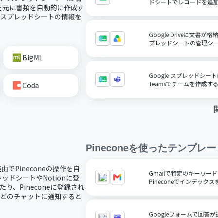
ドシートでレコードを追
を元に書類を自動的に作成す
にスプレッドシートの情報を
Google Driveに文書が
プレッドシートの管理シ
BigML
Google スプレッドシート
Teamsでチームを作成す
Coda
Pinecone
を使ったテンプレー
経由でPineconeの操作を自
Gmailで特定のキーワ
ッドシートやNotionに登
Pineconeでインデック
り、Pineconeに登録され
amsなどのチャットに通知すると
Googleフォームで回答が