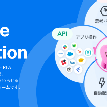
ne
ion
・RPA
せ、
終わらせる
ォーム
です。