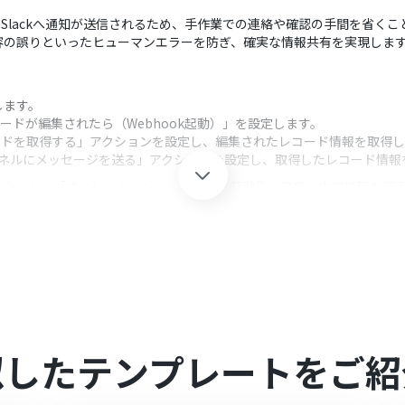
動でSlackへ通知が送信されるため、手作業での連絡や確認の手間を省く
容の誤りといったヒューマンエラーを防ぎ、確実な情報共有を実現しま
携します。
コードが編集されたら（Webhook起動）」を設定します。
レコードを取得する」アクションを設定し、編集されたレコード情報を取得
ャンネルにメッセージを送る」アクションを設定し、取得したレコード情
クション、「オペレーション」：トリガー起動後、フロー内で処理を行
象としたいアプリのIDを任意で設定してください。
送信するチャンネルや、通知するメッセージの内容を自由にカスタマイズで
携してください。
似したテンプレートをご紹