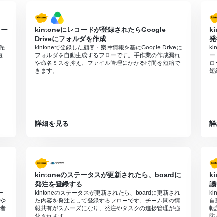
カー
kintoneにレコードが登録されたらGoogle
k
る
Driveにフォルダを作成
発
優先
kintoneで登録した顧客・案件情報を基にGoogle Driveに
k
短
フォルダを自動生成するフローです。手作業の作成漏れ
ー
や命名ミスを抑え、ファイル管理にかかる時間を短縮で
ロ
きます。
短
詳細を見る
詳
kintoneのステータスが更新されたら、boardに
k
発注を登録する
議
ー
kintoneのステータスが更新されたら、boardに更新され
k
や
た内容を発注として登録するフローです。チーム間の情
自
者
報共有がスムーズになり、発注やタスクの進捗管理が強
転
化されます。
防