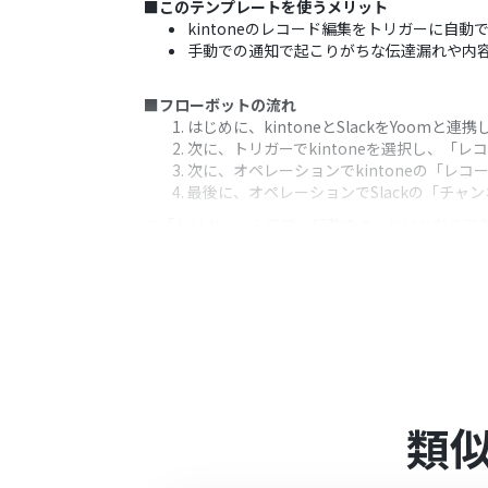
■このテンプレートを使うメリット
kintoneのレコード編集をトリガーに自
手動での通知で起こりがちな伝達漏れや内
■フローボットの流れ
はじめに、kintoneとSlackをYoomと連
次に、トリガーでkintoneを選択し、「レ
次に、オペレーションでkintoneの「
最後に、オペレーションでSlackの「チ
※「トリガー」：フロー起動のきっかけとなるア
■このワークフローのカスタムポイント
kintoneのトリガー設定では、通知の対
Slackへの通知設定では、メッセージを
■注意事項
kintone、SlackのそれぞれとYoomを連
類