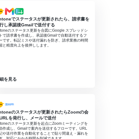
intoneでステータスが更新されたら、請求書を
行し承認後Gmailで送付する
intoneのステータス更新を合図にGoogle スプレッドシ
トで請求書を作成し、承認後Gmailで自動送付するフ
ーです。転記ミスや送付漏れを防ぎ、請求業務の時間
縮と精度向上を後押しします。
細を見る
intoneのステータスが更新されたらZoomの会
URLを発行し、メールで送付
intoneのステータス更新を起点にZoomミーティングを
動作成し、Gmailで案内を送信するフローです。URL
記や送付作業を自動化することで貼り間違え・漏れを
ぎ、対応にかかる時間を削減できます。