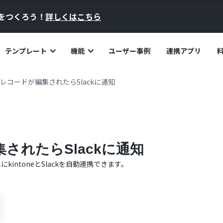
員をつくろう！
詳しくはこちら
テンプレート
機能
ユーザー事例
連携アプリ
eでレコードが編集されたらSlackに通知
集されたらSlackに通知
単に
kintone
と
Slack
を自動連携できます。