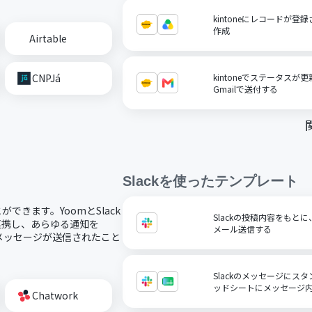
kintoneにレコードが登録さ
作成
Airtable
CNPJá
kintoneでステータス
Gmailで送付する
Slack
を使ったテンプレート
ができます。YoomとSlack
Slackの投稿内容をもと
に連携し、あらゆる通知を
メール送信する
kにメッセージが送信されたこと
Slackのメッセージにスタ
ッドシートにメッセージ
Chatwork