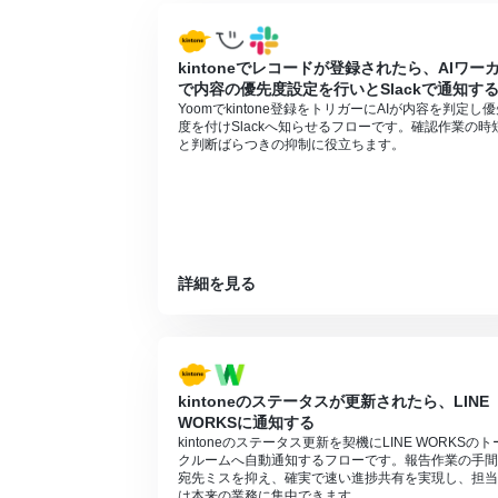
kintoneでレコードが登録されたら、AIワー
で内容の優先度設定を行いとSlackで通知す
Yoomでkintone登録をトリガーにAIが内容を判定し
度を付けSlackへ知らせるフローです。確認作業の時
と判断ばらつきの抑制に役立ちます。
詳細を見る
kintoneのステータスが更新されたら、LINE
WORKSに通知する
kintoneのステータス更新を契機にLINE WORKSのト
クルームへ自動通知するフローです。報告作業の手間
宛先ミスを抑え、確実で速い進捗共有を実現し、担当
は本来の業務に集中できます。