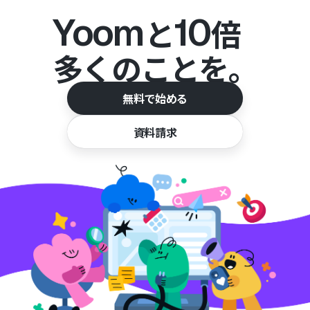
Yoom
10
と
倍
多くのことを。
無料で始める
資料請求