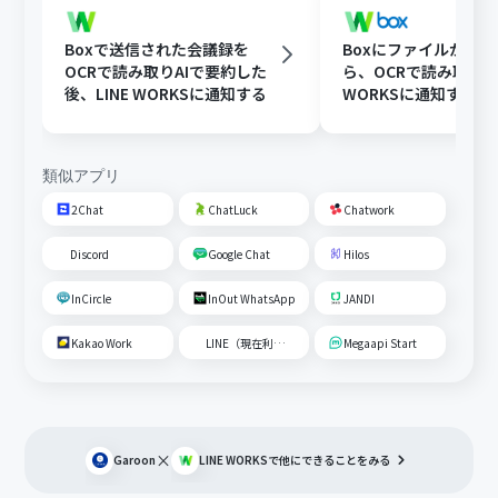
Boxで送信された会議録を
Boxにファイルが格
OCRで読み取りAIで要約した
ら、OCRで読み取りLI
後、LINE WORKSに通知する
WORKSに通知する
類似アプリ
2Chat
ChatLuck
Chatwork
Discord
Google Chat
Hilos
InCircle
InOut WhatsApp
JANDI
Kakao Work
LINE（現在利用不可）
Megaapi Start
×
Garoon
LINE WORKS
で他にできることをみる