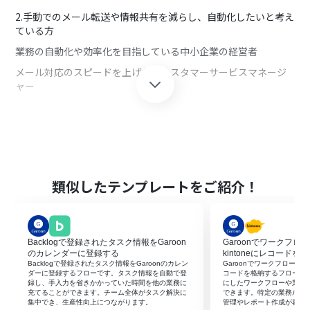
2.手動でのメール転送や情報共有を減らし、自動化したいと考え
ている方
業務の自動化や効率化を目指している中小企業の経営者
メール対応のスピードを上げたいカスタマーサービスマネージ
ャー
3.GaroonとLINE WORKSを併用しているチーム
・Garoonで申請・承認業務を行い、LINE WORKSでコミュニケ
ーションを行っている方
・承認完了をLINE WORKSでリアルタイムに通知し、迅速な対
類似したテンプレートをご紹介！
応を促したい方
・承認状況を手軽に確認したい方
Backlogで登録されたタスク情報をGaroon
Garoonでワークフロ
のカレンダーに登録する
kintoneにレコードを
■このテンプレートを使うメリット
Backlogで登録されたタスク情報をGaroonのカレン
Garoonでワークフローが承
ダーに登録するフローです。タスク情報を自動で登
コードを格納するフローで
・Garoonで承認が完了したら、自動でLINE WORKSに通知され
録し、手入力を省きかかっていた時間を他の業務に
にしたワークフローや業務
るため、手作業での通知が不要となり業務効率が向上します。
充てることができます。チーム全体がタスク解決に
できます。特定の業務ルー
集中でき、生産性向上につながります。‍
管理やレポート作成が容易