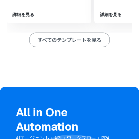
・承認の状況や次のステップについて即座に把握でき、迅速な
対応が可能となります。
詳細を見る
詳細を見る
・承認情報をLINE WORKSで共有することで、チームメンバー
への情報伝達がスムーズになります。
・LINE WORKSへの通知内容や通知先のトークルームなどを自
すべてのテンプレートを見る
由に設定できるため、個々のニーズに合わせてカスタマイズす
ることができます。
■
注意事項
・Garoon、LINE WORKSそれぞれとYoomを連携してくださ
い。
All in One
Automation
AIエージェント・API・ワークフロー・RPA