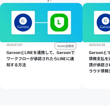
す！
2025/07/07
2025/03/26
Yoom活用術
GaroonとLINEを連携して、Garoonで
Garoon
ワークフローが承認されたらLINEに通
債務支払を連
知する方法
請が承認さ
ラウド債務