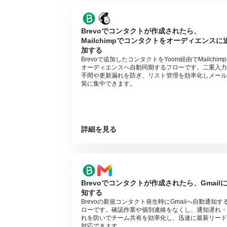
トリガーは5分、10分、15分、30分、6
プランによって最短の起動間隔が異なりま
Brevoでコンタクトが作成されたら、
Mailchimpでコンタクトをオーディエンスに
加する
Brevoで追加したコンタクトをYoom経由でMailchim
オーディエンスへ自動同期するフローです。二重入力
手間や更新漏れを防ぎ、リスト管理を効率化しメール
策に集中できます。
詳細を見る
Brevoでコンタクトが作成されたら、Gmail
知する
Brevoの新規コンタクト発生時にGmailへ自動通知す
ローです。確認作業や個別連絡をなくし、通知遅れ・
れを防いでチーム共有を効率化し、迅速に最新リード
対応できます。