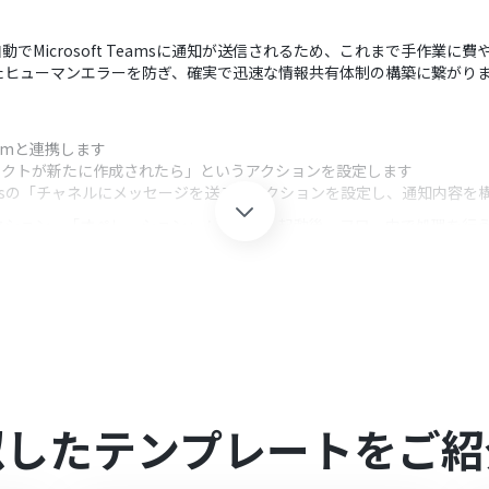
動でMicrosoft Teamsに通知が送信されるため、これまで手作業
たヒューマンエラーを防ぎ、確実で迅速な情報共有体制の構築に繋がり
Yoomと連携します
ンタクトが新たに作成されたら」というアクションを設定します
Teamsの「チャネルにメッセージを送る」アクションを設定し、通知内容を
クション、「オペレーション」：トリガー起動後、フロー内で処理を行
、任意のチャネルに設定することが可能です。営業チームやマーケティングチ
が可能です。固定のテキストだけでなく、Brevoのトリガーで取得し
ます
似したテンプレートをご紹
とYoomを連携してください。
は、家庭向けプランと一般法人向けプラン（Microsoft365 Business