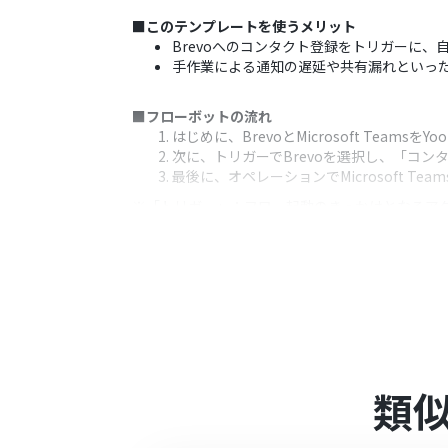
■このテンプレートを使うメリット
Brevoへのコンタクト登録をトリガーに、自
手作業による通知の遅延や共有漏れといっ
■フローボットの流れ
はじめに、BrevoとMicrosoft Teamsを
次に、トリガーでBrevoを選択し、「コ
最後に、オペレーションでMicrosoft 
※「トリガー」：フロー起動のきっかけとなるア
■このワークフローのカスタムポイント
Microsoft Teamsへの通知先は
ください
通知メッセージの本文は自由にカスタマイズ
数として埋め込み、動的な通知を作成でき
■注意事項
類
Brevo、Microsoft Teamsのそれぞれ
Microsoft365（旧Office365）に
に失敗する可能性があります。