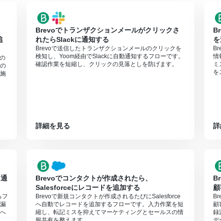
0分の間隔で起動間隔を選択できます。
すので、ご注意ください。
Brevoでトランザクションメールがクリックさ
B
追
れたらSlackに通知する
を
Brevoで送信したトランザクションメールのクリックを
B
検知し、Yoom経由でSlackに自動通知するフローです。
情
pの
確認作業を短縮し、クリックの見落としを防げます。
ミ
の
を
施
詳細を見る
詳
に通
Brevoでコンタクトが作成されたら、
B
Salesforceにレコードを追加する
顧
るフ
Brevoで新規コンタクトが作成されるたびにSalesforce
B
漏
へ自動でレコードを追加するフローです。入力作業を短
顧
へ
縮し、転記ミスを抑えてマーケティングとセールスの情
録
報共有を整えます。
デ