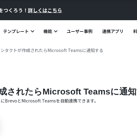
員をつくろう！
詳しくはこちら
テンプレート
機能
ユーザー事例
連携アプリ
コンタクトが作成されたらMicrosoft Teamsに通知する
されたらMicrosoft Teamsに通
単に
Brevo
と
Microsoft Teams
を自動連携できます。