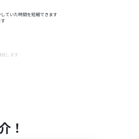
に費やしていた時間を短縮できます
ます
構成します
うアクション
ームなど、共有したい相手に応じたチャネルを指定して
たコンタクト名やメールアドレスといった情報を変
介！
）があり、一般法人向けプランに加入していない場合には認証