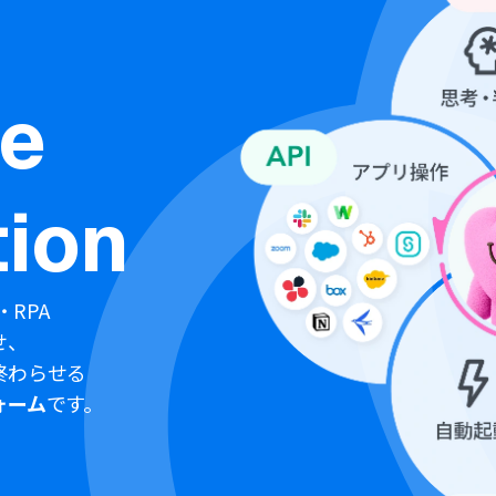
ne
ion
・RPA
せ、
終わらせる
ォーム
です。