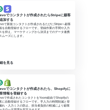
revoでコンタクトが作成されたらStripeに顧客
追加する
revoで新規コンタクトが作成されるたびにStripeへ顧客
報を自動登録するフローです。登録作業の手間や入力
スを抑え、マーケティングから決済までのデータ連携
スムーズにします。
細を見る
revoでコンタクトが作成されたら、Shopifyに
客情報を登録する
revoで作成されたコンタクトをYoom経由でShopifyの
客に自動登録するフローです。手入力の時間削減と登
漏れ・入力ミスの防止、担当者負担の軽減により顧客
ータの一元管理を安定させます。