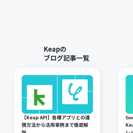
Keapの
ブログ記事一覧
【Keap API】各種アプリとの連
G
携方法から活用事例まで徹底解
Ke
説。
レ