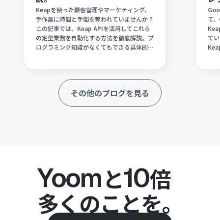
K
Keapを使った顧客管理やマーケティング、
Go
手作業に時間と手間を奪われていませんか？
て、
法
この記事では、Keap APIを活用してこれら
Ke
の定型業務を自動化する方法を徹底解説。プ
てい
ログラミング知識がなくてもできる具体的な
Ke
手順や、Slack・Gmail・HubSpotなど各
の手
種アプリとの連携事例もご紹介します。業務
連携
効率を大幅に向上させ、より重要なコア業務
に集中したい方は必見です！
その他のブログを見る
Yoom
10
と
倍
多くのことを。