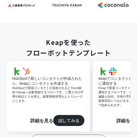
Keapを使った
フローボットテンプレート
HubSpotで新しいコンタクトが作成された
keapでコンタクトが作
ら、keapにコンタクトを作成する
に通知する
HubSpotで新規コンタクトが追加されるとYoom経
Keapで新規コンタクトが作
由でkeapへ自動登録するフローです。二重入力の手
通知するフローです。チャ
間や転記ミスを抑え、顧客情報管理をよりスムーズ
編集も自在。共有の手間や
にします。
顧客対応につなげます。AP
で始められます。
試してみる
詳細を見る
詳細を見