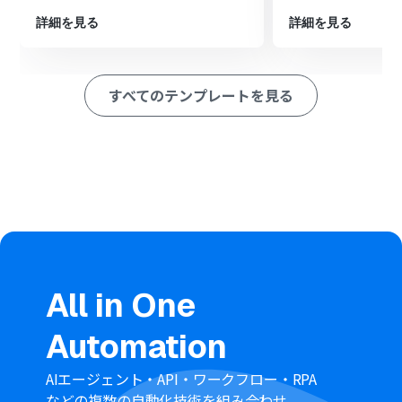
メッセージ内容を任意で作成します。
詳細を見る
詳細を見る
※「トリガー」：フロー起動のきっかけとなるアクション、「オ
ペレーション」：トリガー起動後、フロー内で処理を行うアク
ション
すべてのテンプレートを見る
■このワークフローのカスタムポイント
Slackでメッセージを送信するアクションを設定する際
に、通知を送りたいチャンネルを任意で設定することが
可能です。
■
注意事項
keap、SlackのそれぞれとYoomを連携してください。
All in One
Automation
AIエージェント・API・ワークフロー・RPA
などの複数の自動化技術を組み合わせ、