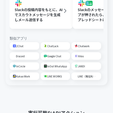
Slackの投稿内容をもとに、AI
Slackのメッセージ
でスカウトメッセージを生成
プが押されたら、Goog
しメール送信する
プレッドシートにメ
内容を追加する
類似アプリ
2Chat
ChatLuck
Chatwork
Discord
Google Chat
Hilos
InCircle
InOut WhatsApp
JANDI
Kakao Work
LINE WORKS
LINE（現在利用不可）