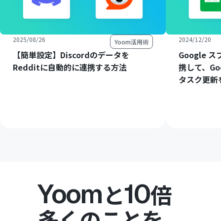
2025/08/26
2024/12/20
Yoom活用術
【簡単設定】Discordのデータを
Google
Redditに自動的に連携する方法
携して、Go
タスク更新
Yoom
10
と
倍
多くのことを。