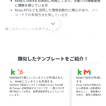
KeapとSlackを日常的に利用しており、手動での情報連携
に課題を感じている方
Keap APIなどを活用した業務自動化に関心があり、ノー
コードでの実現方法を探している方
■このテンプレートを使うメリット
Keapにコンタクトが追加されると即座にSlackへ自動で通
知が送られるため、情報共有にかかる時間を短縮できま
す。
Keap APIを活用したシステムのように自動で処理される
ため、手作業による通知漏れや共有の遅延といったヒュ
類似したテンプレートをご紹介！
ーマンエラーを防ぎます。
■フローボットの流れ
HubSpotで新しいコンタクトが作成された
keapで会社が作成され
はじめに、KeapとSlackをYoomと連携します。
ら、keapにコンタクトを作成する
する
次に、トリガーでKeapを選択し、「New Contact（新し
HubSpotで新規コンタクトが追加されるとYoom経
Keapで会社が登録された瞬
由でkeapへ自動登録するフローです。二重入力の手
から関係者へ自動通知する
いコンタクトが作成されたら）」というアクションを設定
間や転記ミスを抑え、顧客情報管理をよりスムーズ
絡をなくし、連絡漏れや遅
します。
にします。
を抑え、確実な情報共有を
最後に、オペレーションでSlackを選択し、「チャンネル
にメッセージを送る」アクションを設定して、通知したい