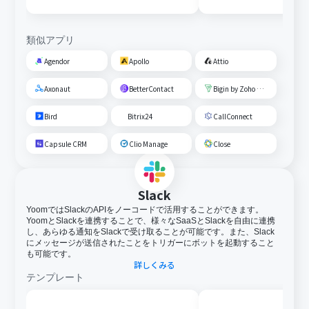
類似アプリ
Agendor
Apollo
Attio
Axonaut
BetterContact
Bigin by Zoho CRM
Bird
Bitrix24
CallConnect
Capsule CRM
Clio Manage
Close
Slack
YoomではSlackのAPIをノーコードで活用することができます。
YoomとSlackを連携することで、様々なSaaSとSlackを自由に連携
し、あらゆる通知をSlackで受け取ることが可能です。また、Slack
にメッセージが送信されたことをトリガーにボットを起動すること
も可能です。
詳しくみる
テンプレート