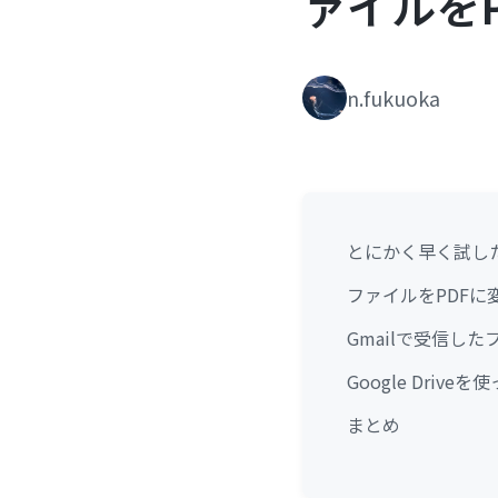
ァイルを
n.fukuoka
とにかく早く試し
ファイルをPDFに
Gmailで受信した
Google Driv
まとめ