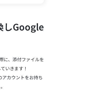
しGoogle
う
た際に、添付ファイルを
説していきます！
mのアカウントをお持ち
う。