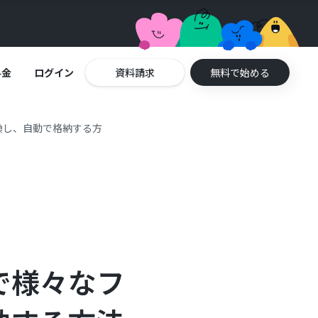
料金
ログイン
資料請求
無料で始める
換し、自動で格納する方
で様々なフ