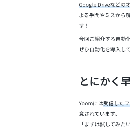
Google Driv
よる手間やミスから
す！
今回ご紹介する自動
ぜひ自動化を導入し
とにかく
Yoomには
受信したフ
意されています。
「まずは試してみた