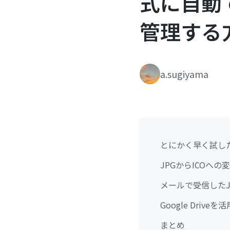
式に自動
管理する
a.sugiyama
とにかく早く試し
JPGからICOへ
メールで受信したJ
Google Driv
まとめ