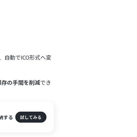
自動でICO形式へ変
保存の手間を削減
でき
格納する
試してみる