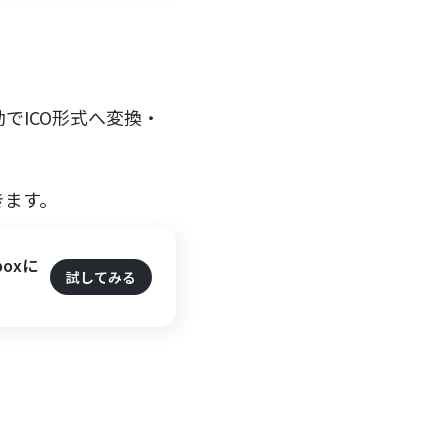
でICO形式へ変換・
きます。
boxに
試してみる