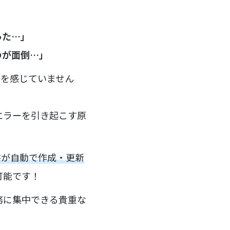
った…」
のが面倒…」
題を感じていません
エラーを引き起こす原
積書が自動で作成・更新
可能です！
務に集中できる貴重な