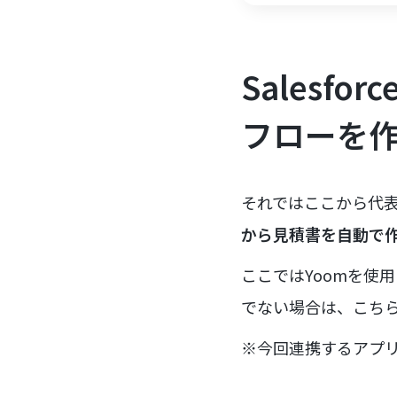
Salesf
フローを
それではここから代
から見積書を自動で
ここではYoomを使
でない場合は、こち
※今回連携するアプ