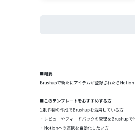
■概要
Brushupで新たにアイテムが登録されたらNoti
■このテンプレートをおすすめする方
1.制作物の作成でBrushupを活用している方
・レビューやフィードバックの管理をBrushup
・Notionへの連携を自動化したい方