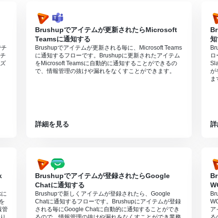
Brushupでアイテムが更新されたらMicrosoft
B
Teamsに通知する
知
でチ
Brushupでアイテムが更新される毎に、Microsoft Teams
B
チ
に通知するフローです。Brushupに更新されたアイテム
ロ
ズ
をMicrosoft Teamsに自動的に通知することができるの
S
で、情報管理の抜けや漏れをなくすことができます。
が
ま
詳細を見る
詳
k
Brushupでアイテムが登録されたらGoogle
B
Chatに通知する
W
kに
Brushupで新しくアイテムが登録されたら、Google
B
を
Chatに通知するフローです。Brushupにアイテムが登録
W
報管
される毎にGoogle Chatに自動的に通知することができ
ア
り
るので、情報管理の抜けや漏れをなくすことができ業務
る