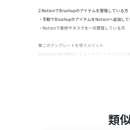
2.NotionでBrushupのアイテムを管理している方
・手動でBrushupのアイテムをNotionへ追加し
・Notionで進捗やタスクを一元管理している方
■このテンプレートを使うメリット
Brushupは制作物のレビューやフィードバック
しかし、レビューやフィードバックを都度Noti
このテンプレートは、Brushupで新たにアイテム
Notionへの追加が自動化されることで、Bru
また、レビューやフィードバックの一覧が常に最
■注意事項
・Brushup、NotionのそれぞれとYoomを連携
類
・トリガーは5分、10分、15分、30分、60分の
・プランによって最短の起動間隔が異なりますの