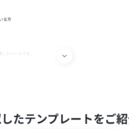
ている方
に適したツールです。
onに追加して管理している場合、手動作業が手間だと感じているかもしれ
が登録されたらNotionに追加することができます。
shupの内容を手動で追加する必要が無くなり、業務を効率化することができ
新の状態で確認できるため、状況の可視性が高まり、メンバー間の共有
してください。
似したテンプレートをご紹
間隔で起動間隔を選択できます。
で、ご注意ください。