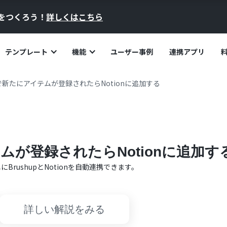
員をつくろう！
詳しくはこちら
テンプレート
機能
ユーザー事例
連携アプリ
upで新たにアイテムが登録されたらNotionに追加する
テムが登録されたらNotionに追加す
単に
Brushup
と
Notion
を自動連携できます。
詳しい解説をみる