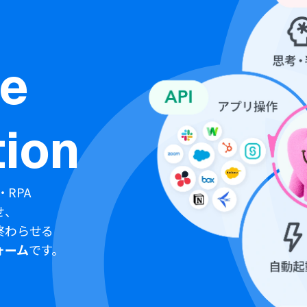
ne
ion
・RPA
せ、
終わらせる
ォーム
です。