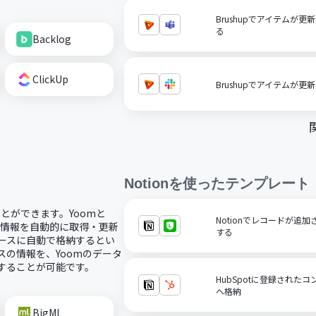
Brushupでアイテムが更新さ
る
Backlog
ClickUp
Brushupでアイテムが更
Notion
を使ったテンプレート
ことができます。Yoomと
Notionでレコードが追
スの情報を自動的に取得・更新
する
ベースに自動で格納するとい
スの情報を、Yoomのデータ
携することが可能です。
HubSpotに登録されたコ
へ格納
BigML