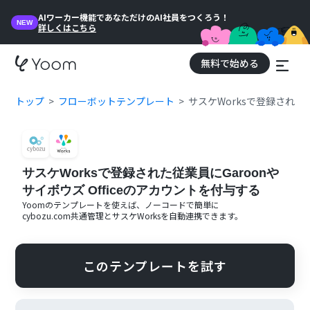
AIワーカー機能であなただけのAI社員をつくろう！
NEW
詳しくはこちら
無料で始める
トップ
フローボットテンプレート
サスケWorksで登録された従
サスケWorksで登録された従業員にGaroonや
サイボウズ Officeのアカウントを付与する
Yoomのテンプレートを使えば、ノーコードで簡単に
cybozu.com共通管理
と
サスケWorks
を自動連携できます。
このテンプレートを試す