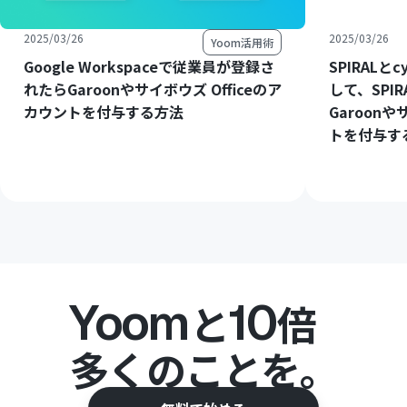
2025/03/26
2025/03/26
Yoom活用術
Google Workspaceで従業員が登録さ
SPIRALと
れたらGaroonやサイボウズ Officeのア
して、SPI
カウントを付与する方法
Garoonや
トを付与す
Yoom
10
と
倍
多くのことを。