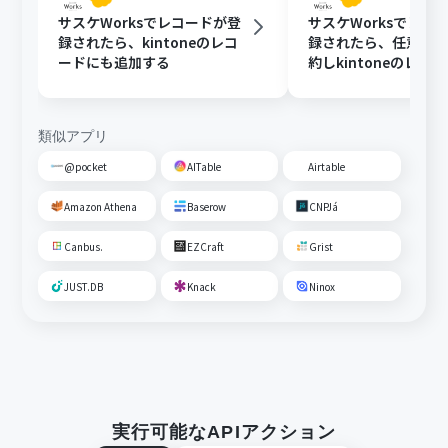
サスケWorksでレコードが登
サスケWorksでレコ
録されたら、kintoneのレコ
録されたら、任意の
ードにも追加する
約しkintoneのレコ
加する
類似アプリ
@pocket
AITable
Airtable
Amazon Athena
Baserow
CNPJá
Canbus.
EZCraft
Grist
JUST.DB
Knack
Ninox
実行可能なAPIアクション