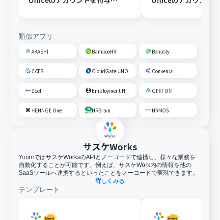
Officeのアカウントを付与す
Officeのアカウント
る
る
類似アプリ
AKASHI
BambooHR
Bonusly
CATS
CloudGate UNO
Convenia
Deel
Employment Hero
GIRITON
HENNGE One
HRBrain
HRMOS
サスケWorks
YoomではサスケWorksのAPIとノーコードで連携し、様々な業務を
自動化することが可能です。例えば、サスケWork内の情報を他の
SaaSツールへ連携するといったことをノーコードで実現できます。
詳しくみる
テンプレート