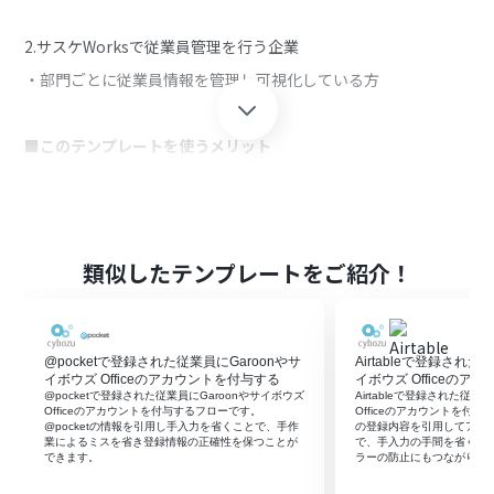
2.サスケWorksで従業員管理を行う企業
・部門ごとに従業員情報を管理し可視化している方
■このテンプレートを使うメリット
cybozu.com共通管理は業務に使用するアプリへのアクセスをス
ムーズに行うために有効的なツールです。
しかしサスケWorksに従業員情報が登録されるたびに、手作業
でcybozu.com共通管理に従業員を登録しアプリの更新を行うの
は、情報の透明性を低下させる可能性があります。
類似したテンプレートをご紹介！
このテンプレートを使用すると、サスケWorksに従業員が登録
されたら自動でcybozu.com共通管理へのアカウント登録と選択
@pocketで登録された従業員にGaroonやサ
Airtableで登録された
したアプリの更新を行うため、手入力の手間を省きます。
イボウズ Officeのアカウントを付与する
イボウズ Officeの
手入力を省き登録を引用した情報で行うことで、ヒューマンエ
@pocketで登録された従業員にGaroonやサイボウズ
Airtableで登録された従業
ラーのリスクを削減し情報の正確性を保つことができます。
Officeのアカウントを付与するフローです。
Officeのアカウントを付与す
@pocketの情報を引用し手入力を省くことで、手作
の登録内容を引用してアカ
今まで手入力にかかっていた時間を重要な業務に充てることが
業によるミスを省き登録情報の正確性を保つことが
で、手入力の手間を省くだ
できるため、業務進行を円滑にし生産性向上につながります。
できます。
ラーの防止にもつながりま