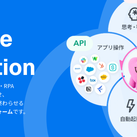
ne
ion
・RPA
せ、
終わらせる
ォーム
です。