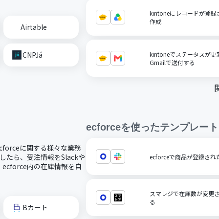
kintoneにレコードが登録さ
作成
Airtable
CNPJá
kintoneでステータス
Gmailで送付する
ecforce
を使ったテンプレート
ecforceに関する様々な業務
したら、受注情報をSlackや
ecforceで商品が登録され
cforce内の在庫情報を自
スマレジで在庫数が変更され
る
Bカート