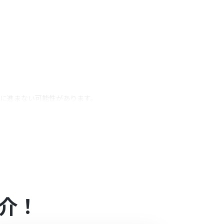
ィーに進まない可能性があります。
データ反映をシームレスに行うことができます。
ることが可能です。
す。
介！
ンの場合は設定しているフローボットのオペレーシ
中には制限対象のアプリを使用することができま