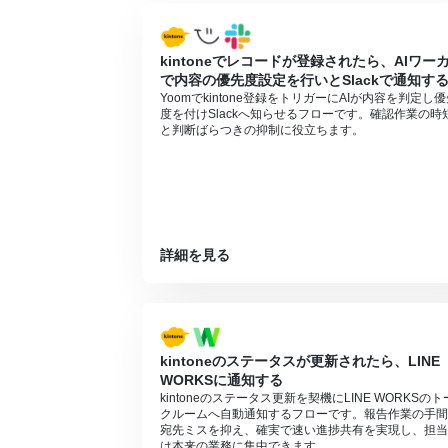
す。
kintoneでレコードが登録されたら、AIワー
で内容の優先度設定を行いとSlackで通知す
Yoomでkintone登録をトリガーにAIが内容を判定し
度を付けSlackへ知らせるフローです。確認作業の時
と判断ばらつきの抑制に役立ちます。
詳細を見る
kintoneのステータスが更新されたら、LINE
WORKSに通知する
kintoneのステータス更新を契機にLINE WORKSのト
クルームへ自動通知するフローです。報告作業の手間
宛先ミスを抑え、確実で速い進捗共有を実現し、担当
は本来の業務に集中できます。