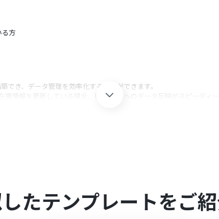
いる方
に構築でき、データ管理を効率化することができます。
rceの在庫情報を更新している場合、ECサイトへのデータ反映がスピーデ
コードが更新されるとecforceに自動で連携できるため、ECサイトへの
ceへのデータ更新がスピーディーになるため、常に最新の情報を表示させ
の更新を通知できるため、在庫状況に応じて対応を進めることができま
携してください。
似したテンプレートをご紹
でのみご利用いただけるアプリとなっております。フリープラン・ミニプラ
ご注意ください。
ンは、2週間の無料トライアルを行うことが可能です。無料トライアル