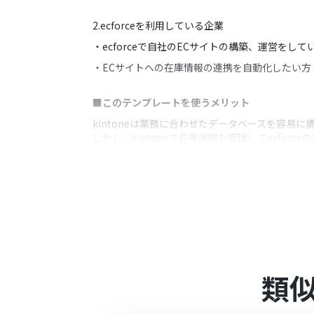
2.ecforceを利用している企業
・ecforceで自社のECサイトの構築、運営をして
・ECサイトへの在庫情報の連携を自動化したい方
■このテンプレートを使うメリット
kintoneは業務に合わせたデータベースを容易
しかし、kintoneで在庫情報を管理してecfo
このテンプレートは、kintoneで在庫情報のレ
在庫情報の更新が頻繁にある場合でも、ecfor
また、チャットツールと連携することで在庫情報
■注意事項
・kintone、ShopifyのそれぞれとYoomを連
類
・ecforceはチームプラン・サクセスプラン
ョンやデータコネクトはエラーとなりますので、
・チームプランやサクセスプランなどの有料プラ