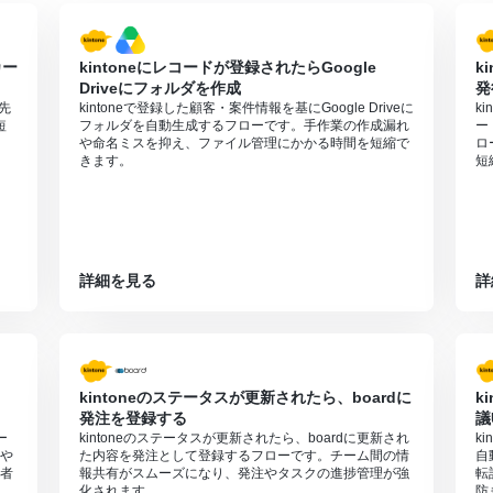
カー
kintoneにレコードが登録されたらGoogle
k
る
Driveにフォルダを作成
発
優先
kintoneで登録した顧客・案件情報を基にGoogle Driveに
k
短
フォルダを自動生成するフローです。手作業の作成漏れ
ー
や命名ミスを抑え、ファイル管理にかかる時間を短縮で
ロ
きます。
短
詳細を見る
詳
kintoneのステータスが更新されたら、boardに
k
発注を登録する
議
ー
kintoneのステータスが更新されたら、boardに更新され
k
や
た内容を発注として登録するフローです。チーム間の情
自
者
報共有がスムーズになり、発注やタスクの進捗管理が強
転
化されます。
防