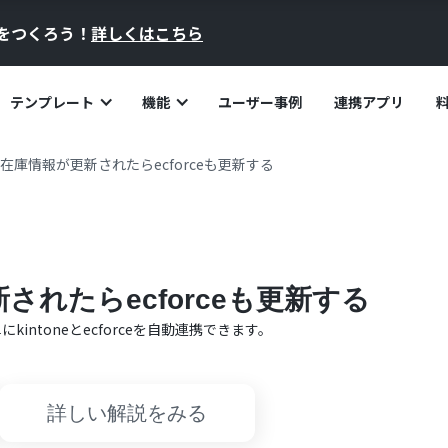
員をつくろう！
詳しくはこちら
テンプレート
機能
ユーザー事例
連携アプリ
eの在庫情報が更新されたらecforceも更新する
新されたらecforceも更新する
単に
kintone
と
ecforce
を自動連携できます。
詳しい解説をみる