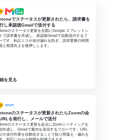
intoneでステータスが更新されたら、請求書を
行し承認後Gmailで送付する
intoneのステータス更新を合図にGoogle スプレッドシ
トで請求書を作成し、承認後Gmailで自動送付するフ
ーです。転記ミスや送付漏れを防ぎ、請求業務の時間
縮と精度向上を後押しします。
細を見る
intoneのステータスが更新されたらZoomの会
URLを発行し、メールで送付
intoneのステータス更新を起点にZoomミーティングを
動作成し、Gmailで案内を送信するフローです。URL
記や送付作業を自動化することで貼り間違え・漏れを
ぎ、対応にかかる時間を削減できます。