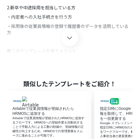
2.新卒や中途採用を担当している方
・内定者への入社手続きを行う方
・採用後の従業員情報の登録で履歴書のデータを活用している
方
■このテンプレートを使うメリット
HRMOSは採用活動や人事業務を効率化できるシステムで、デー
タの一元管理に役立ちます。
しかし、採用活動における新入社員の登録作業は手動で行う必
要があり、誤入力や登録漏れが発生する恐れがあります。
類似したテンプレートをご紹介！
このフローは、フォームから送信された履歴書をOCRで読み取
り、そのデータをHRMOSに自動で登録することができるため、
手動作業を効率化することが可能です。
履歴書のデータを元に登録作業をシームレスに行えるため、正
Airtableで従業員情報が登録されたら
指定日時にGoogle 
確なデータをHRMOSに登録して管理することができます。
HRMOSに追加する
報を取得して、HRMO
Airtableで従業員情報が登録されたHRMOSに追加す
を一括更新する
HRMOSへの登録作業を自動化することで、誤入力や登録漏れの
るフローです。HRMOSへの登録作業を自動化する
Google スプレッドシー
ことで手動入力による工数の削減や、登録情報の正
心配もなくなり、入社手続きをスムーズに進めることができま
指定日時にHRMOSのカス
確性が向上するため、HRMOSでの管理業務をスム
るワークフローです。転記
す。
ーズに進めることが可能です。
人事担当者の更新業務を効