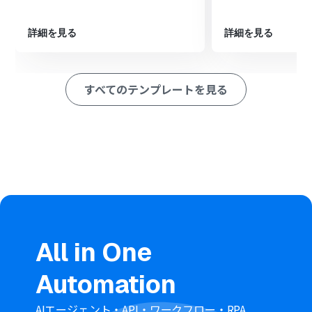
■注意事項
詳細を見る
詳細を見る
・HRMOSとYoomを連携してください。
・HRMOSのマイアプリ連携方法はこちらをご参照ください。
すべてのテンプレートを見る
・AIオペレーションはチームプラン・サクセスプランでのみご
利用いただける機能となっております。フリープラン・ミニプラ
ンの場合は設定しているフローボットのオペレーションはエラ
ーとなりますので、ご注意ください。
・チームプランやサクセスプランなどの有料プランは、2週間の
無料トライアルを行うことが可能です。無料トライアル中には
制限対象のアプリやAI機能（オペレーション）を使用すること
ができます。
All in One
Automation
AIエージェント・API・ワークフロー・RPA