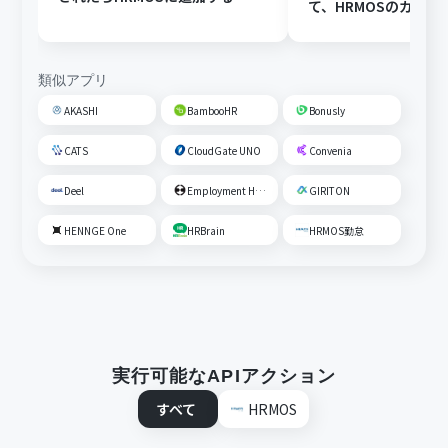
て、HRMOSのカスタ
を一括更新する
類似アプリ
AKASHI
BambooHR
Bonusly
CATS
CloudGate UNO
Convenia
Deel
Employment Hero
GIRITON
HENNGE One
HRBrain
HRMOS勤怠
実行可能なAPIアクション
すべて
HRMOS