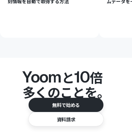
刻情報を自動で取得する方法
ムデータを
Yoom
10
と
倍
多くのことを。
無料で始める
資料請求