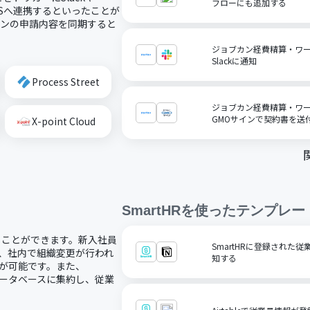
フローにも追加する
aaSへ連携するといったことが
カンの申請内容を同期すると
ジョブカン経費精算・ワ
Slackに通知
Process Street
ジョブカン経費精算・ワ
GMOサインで契約書を送
X-point Cloud
SmartHR
を使ったテンプレー
することができます。新入社員
SmartHRに登録された従業
り、社内で組織変更が行われ
知する
とが可能です。また、
mデータベースに集約し、従業