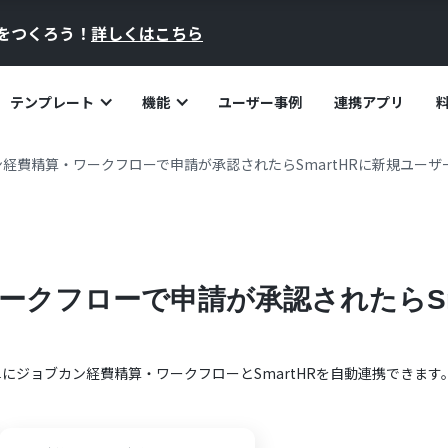
員をつくろう！
詳しくはこちら
テンプレート
機能
ユーザー事例
連携アプリ
経費精算・ワークフローで申請が承認されたらSmartHRに新規ユーザ
ークフローで申請が承認されたらSm
単に
ジョブカン経費精算・ワークフロー
と
SmartHR
を自動連携できます