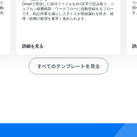
動で
ワ
Gmailで受信した添付ファイルをAI-OCRで読み取り、ジ
動
間
ョブカン経費精算・ワークフローに自動登録するフロー
化
す
です。転記作業を減らし入力ミスや登録漏れを防ぎ、経
理・総務の処理を素早く進められます。
詳細を見る
詳
すべてのテンプレートを見る