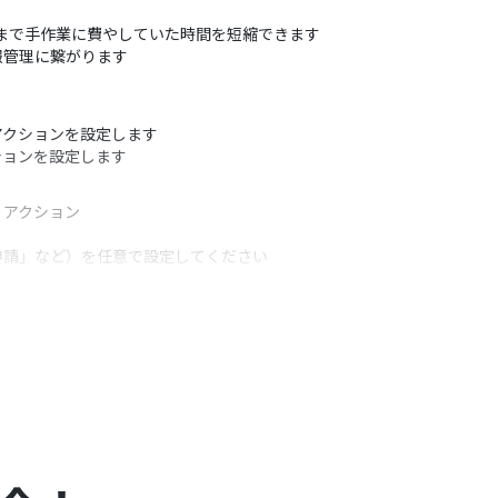
れまで手作業に費やしていた時間を短縮できます
報管理に繋がります
アクションを設定します
ションを設定します
うアクション
申請」など）を任意で設定してください
るのでご注意ください。 詳細はジョブカン経費精
フリープラン・パーソナルプランの場合は設定してい
無料トライアル中には制限対象のアプリを使用す