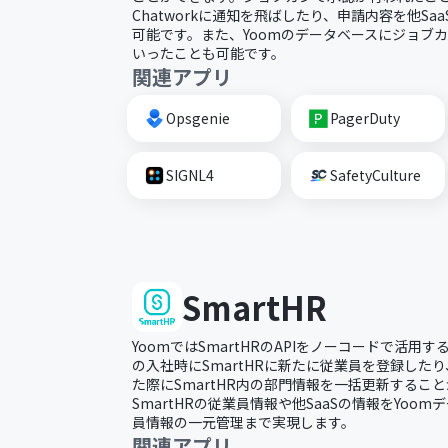
Chatworkに通知を飛ばしたり、申請内容を他S
可能です。また、Yoomのデータベースにジョブ
いったことも可能です。
関連アプリ
Opsgenie
PagerDuty
SIGNL4
SafetyCulture
SmartHR
YoomではSmartHRのAPIをノーコードで活用
の入社時にSmartHRに新たに従業員を登録した
た際にSmartHR内の部門情報を一括更新するこ
SmartHRの従業員情報や他SaaSの情報をYoo
員情報の一元管理まで実現します。
関連アプリ