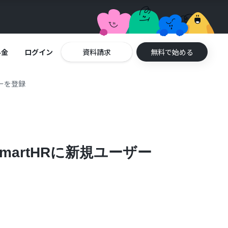
料金
ログイン
資料請求
無料で始める
ーを登録
artHRに新規ユーザー
。