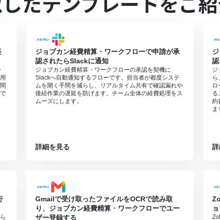
似したテンプレートをご紹
のページをご参照ください。
経
ジョブカン経費精算・ワークフローで申請が承
ジ
認されたらSlackに通知
認
・
ジョブカン経費精算・ワークフローの承認を契機に
ジ
用
Slackへ自動通知するフローです。担当者が都度システ
ら
間
ムを開く手間を減らし、リアルタイム共有で確認漏れや
ロ
で
後続作業の遅延を防げます。チーム全体の経費処理をス
る
ムーズにします。
約
ま
詳細を見る
詳
行
Gmailで受け取ったファイルをOCRで読み取
Z
り、ジョブカン経費精算・ワークフローでユー
ョ
ら
ザー登録する
Z