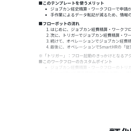
■このテンプレートを使うメリット
ジョブカン経史精算・ワークフローで申請が
手作業によるデータ転記が減るため、情報
■フローボットの流れ
はじめに、ジョブカン経費精算・ワークフロー
次に、トリガーでジョブカン経費精算・ワ
続けて、オペレーションでジョブカン経費
最後に、オペレーションでSmartHRの
※「トリガー」：フロー起動のきっかけとなるア
■このワークフローのカスタムポイント
ジョブカン経費精算・ワークフローのトリ
SmartHRに従業員情報を登録する際に
■注意事項
ジョブカン経費精算・ワークフロー、Smar
トリガーは5分、10分、15分、30分、6
プランによって最短の起動間隔が異なりま
ジョブカン経費精算・ワークフローの無料
算/ワークフローの「
無料プランで利用する
ジョブカン経費精算・ワークフロー、Sma
るフローボットのオペレーションやデータ
ミニプラン・チームプラン・サクセスプラ