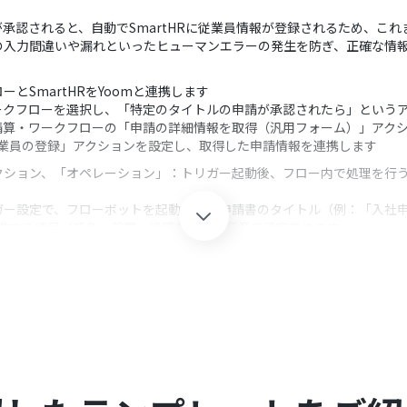
承認されると、自動でSmartHRに従業員情報が登録されるため、こ
の入力間違いや漏れといったヒューマンエラーの発生を防ぎ、正確な情
とSmartHRをYoomと連携します
ークフローを選択し、「特定のタイトルの申請が承認されたら」という
精算・ワークフローの「申請の詳細情報を取得（汎用フォーム）」アク
「従業員の登録」アクションを設定し、取得した申請情報を連携します
クション、「オペレーション」：トリガー起動後、フロー内で処理を行
ガー設定で、フローボットを起動させる申請書のタイトル（例：「入社
、連携する項目（氏名、部署、役職など）を任意で設定できます
tHRのそれぞれとYoomを連携してください。
0分の間隔で起動間隔を選択できます。
すので、ご注意ください。
プランと有料プランでは、ファイルの添付可否など、機能ごとの制限があ
」ページをご覧ください。
rtHRはミニプラン以上でご利用いただけるアプリとなっております。
コネクトはエラーとなりますので、ご注意ください。
ンなどの有料プランは、2週間の無料トライアルを行うことが可能です。