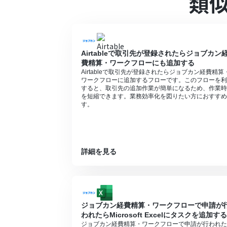
類
ることができます。 詳しくは、
料金プラン
Airtableで取引先が登録されたらジョブカン
費精算・ワークフローにも追加する
Airtableで取引先が登録されたらジョブカン経費精算
ワークフローに追加するフローです。このフローを利
すると、取引先の追加作業が簡単になるため、作業時
を短縮できます。業務効率化を図りたい方におすすめ
す。
詳細を見る
ジョブカン経費精算・ワークフローで申請が
われたらMicrosoft Excelにタスクを追加する
ジョブカン経費精算・ワークフローで申請が行われた