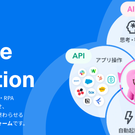
ne
ion
・RPA
せ、
終わらせる
ォーム
です。