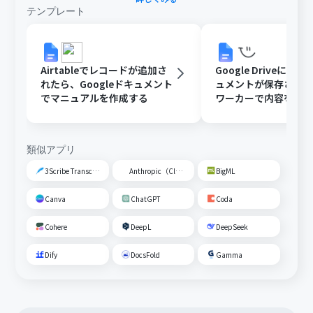
テンプレート
Airtableでレコードが追加さ
Google DriveにGoo
れたら、Googleドキュメント
ュメントが保存された
でマニュアルを作成する
ワーカーで内容を読
動校閲する
類似アプリ
3Scribe Transcription
Anthropic（Claude）
BigML
Canva
ChatGPT
Coda
Cohere
DeepL
DeepSeek
Dify
DocsFold
Gamma