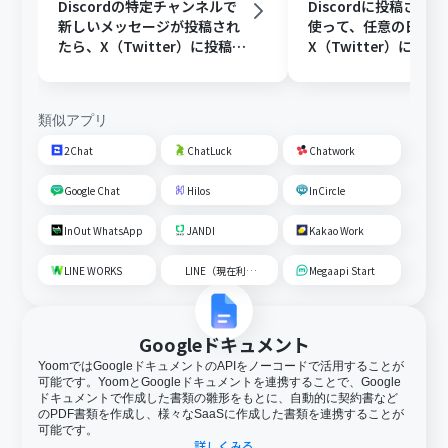
Discordの特定チャンネルで
Discordに投稿され
新しいメッセージが投稿され
使って、任意の日時に
たら、X（Twitter）に投稿す
X（Twitter）に投稿
る
類似アプリ
2Chat
ChatLuck
Chatwork
Google Chat
Hilos
InCircle
InOut WhatsApp
JANDI
Kakao Work
LINE WORKS
LINE（現在利用不可）
Megaapi Start
Googleドキュメント
YoomではGoogleドキュメントのAPIをノーコードで活用することが
可能です。YoomとGoogleドキュメントを連携することで、Google
ドキュメントで作成した書類の雛形をもとに、自動的に契約書など
のPDF書類を作成し、様々なSaaSに作成した書類を連携することが
可能です。
詳しくみる