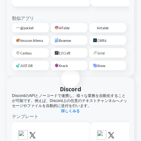
通知する
類似アプリ
@pocket
AITable
Airtable
Amazon Athena
Baserow
CNPJá
Canbus.
EZCraft
Grist
JUST.DB
Knack
Ninox
Discord
DiscordのAPIとノーコードで連携し、様々な業務を自動化すること
が可能です。例えば、Discord上の任意のテキストチャンネルへメッ
セージやファイルを自動的に送付を行います。
詳しくみる
テンプレート