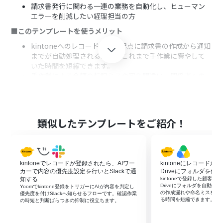
請求書発行に関わる一連の業務を自動化し、ヒューマン
エラーを削減したい経理担当の方
■このテンプレートを使うメリット
kintoneへのレコード登録を起点に請求書の作成から通知
までが自動処理されるため、これまで手作業に費やして
いた時間を短縮できます。
手作業による金額の転記ミスや宛名間違い、関係者への
共有漏れといったヒューマンエラーの発生を防ぎ、業務の
正確性が向上します。
■フローボットの流れ
類似したテンプレートをご紹介！
kintone、Googleドキュメント、DiscordをYoomと連携
します。
トリガーでkintoneを選択し「レコードが登録されたら」
というトリガーアクションを設定します。
kintoneでレコードが登録されたら、AIワー
kintoneにレコードが登
オペレーションでkintoneの「レコードを取得する」アク
カーで内容の優先度設定を行いとSlackで通
Driveにフォルダを作成
ションを設定し、登録されたレコードの詳細情報を取得
知する
kintoneで登録した顧客・案
します。
Driveにフォルダを自動生
Yoomでkintone登録をトリガーにAIが内容を判定し
の作成漏れや命名ミスを抑
オペレーションでGoogleドキュメントの「書類を発行す
優先度を付けSlackへ知らせるフローです。確認作業
る時間を短縮できます。
の時短と判断ばらつきの抑制に役立ちます。
る」アクションを設定し、取得した情報をもとに請求書を
発行します。