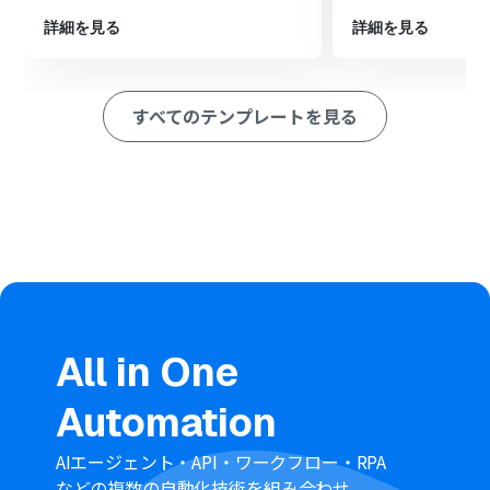
オペレーションでDiscordの「ファイルを送信」アクショ
ンを設定し、発行された請求書を指定のチャンネルに送
詳細を見る
詳細を見る
信します。
※「トリガー」：フロー起動のきっかけとなるアクション、「オ
ペレーション」：トリガー起動後、フロー内で処理を行うアク
すべてのテンプレートを見る
ション
■このワークフローのカスタムポイント
kintoneのトリガー設定では、自動化の対象とするアプリ
を任意で設定可能です。
Googleドキュメントで請求書を発行する際に、自社のフ
ォーマットに合わせたひな形を用意してください。
Discordへの通知では送信先のチャンネルを自由に設定で
き、本文にはkintoneから取得した会社名などの情報を変
数として埋め込むことができます。
■
注意事項
All in One
kintone、Googleドキュメント、Discordのそれぞれと
Automation
Yoomを連携してください。
AIエージェント・API・ワークフロー・RPA
などの複数の自動化技術を組み合わせ、