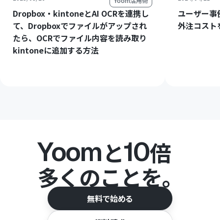
Yoom活用術
Dropbox・kintoneとAI OCRを連携し
ユーザー事
て、Dropboxでファイルがアップされ
外注コスト
たら、OCRでファイル内容を読み取り
kintoneに追加する方法
Yoom
10
と
倍
多くのことを。
無料で始める