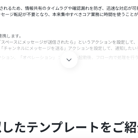
ckに通知されるため、情報共有のタイムラグや確認漏れを防ぎ、迅速な対応が
ッセージ転記が不要となり、本来集中すべきコア業務に時間を使うこと
mと連携します。
択し、「スペースにメッセージが送信されたら」というアクションを設定し
し、「チャンネルにメッセージを送る」アクションを設定して、通知した
クション、「オペレーション」：トリガー起動後、フロー内で処理を行
る」アクションでは、通知先のチャンネルを任意のものに設定できます。
を設定するだけでなく、トリガーとなったGoogle Chatの投稿内
omを連携してください。
0分の間隔で起動間隔を選択できます。
似したテンプレートをご紹
すので、ご注意ください。
kspaceの場合のみ可能です。詳細は「
Google Chatでスペースにメッセー