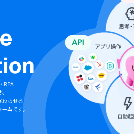
ne
ion
・RPA
せ、
終わらせる
ォーム
です。