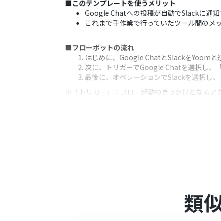
■このテンプレートを使うメリット
Google Chatへの投稿が自動でSla
これまで手作業で行っていたツール間のメ
■フローボットの流れ
はじめに、Google ChatとSlackをYoo
次に、トリガーでGoogle Chatを選
最後に、オペレーションでSlackを選択
※「トリガー」：フロー起動のきっかけとなるア
■このワークフローのカスタムポイント
Slackの「チャンネルにメッセージを送
通知するメッセージの本文は、固定のテキスト
可能です。
■注意事項
Google Chat、SlackのそれぞれとYo
トリガーは5分、10分、15分、30分、6
類
プランによって最短の起動間隔が異なりま
Google Chatとの連携はGoogle Wor