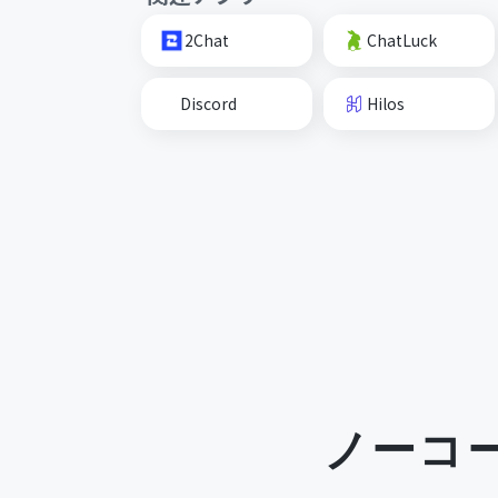
2Chat
ChatLuck
Discord
Hilos
ノーコ