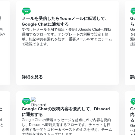
通
メールを受信したらYoomメールに転送して、
G
Google Chatに通知する
ら
内
受信したメールをAIで抽出・要約しGoogle Chatへ自動
G
認や
通知するフローです。テンプレートの利用で設定も簡
を
単。転記や共有漏れを防ぎ、重要メールをすぐにチーム
漏
で確認できます。
担
詳細を見る
詳
た
Google Chatの投稿内容を要約して、Discord
G
に通知する
内
i
Google Chatの新着メッセージを起点にAIで内容を要約
る
と
し、Discordへ即時共有するフローです。チャットを行
G
き来する手間とコピー＆ペーストのミスを抑え、チーム
へ
の情報伝達をスムーズにします。