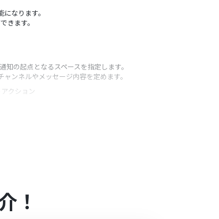
可能になります。
ができます。
て、通知の起点となるスペースを指定します。
いチャンネルやメッセージ内容を定めます。
うアクション
容などを変数として埋め込み、動的に変更することが
介！
ジを送る方法
」を参照ください。