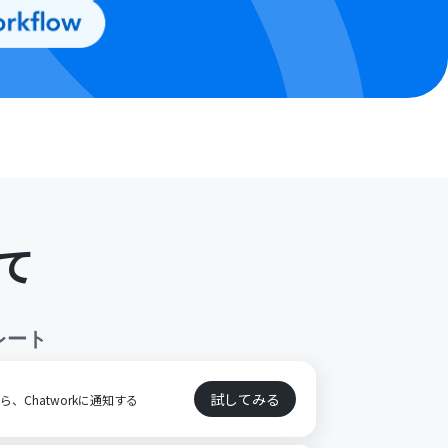
て
レート
試してみる
たら、Chatworkに通知する