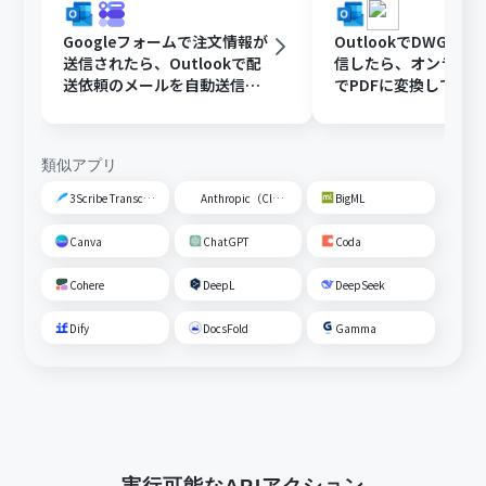
Googleフォームで注文情報が
OutlookでDWGフ
送信されたら、Outlookで配
信したら、オンライ
送依頼のメールを自動送信す
でPDFに変換してDisc
る
共有する
類似アプリ
3Scribe Transcription
Anthropic（Claude）
BigML
Canva
ChatGPT
Coda
Cohere
DeepL
DeepSeek
Dify
DocsFold
Gamma