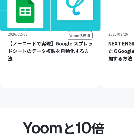
2026/02/03
2025/03/26
Yoom活用術
【ノーコードで実現】Google スプレッ
NEXT E
ドシートのデータ複製を自動化する方
たらGoog
法
加する方法
Yoom
10
と
倍