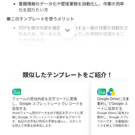
書籍情報のデータ化や管理業務を自動化し、作業の効率
化を図りたい方
■このテンプレートを使うメリット
PDFを開き内容を確認、手入力する一連の作業が自動化さ
れるため、データ入力に費やしていた時間を短縮するこ
とができます。
手作業でのデータ転記がなくなるため、入力ミスや項目
漏れなどのヒューマンエラーを防ぎ、データの正確性を維
持します。
■フローボットの流れ
類似したテンプレートをご紹介！
はじめに、OutlookとGoogle スプレッドシートをYoom
と連携します。
次に、トリガーでOutlookを選択し、「特定の件名のメー
ルを受信したら」アクションを設定して、対象のメール件
フォームの受信内容を文字コードに変換
Google Driveに文
名を指定します。
し、Google スプレッドシートでレコードを
要約してGoogle ス
続いて、オペレーションでOutlookの「メールの添付ファ
追加する
ートに追加する
イルの情報を取得する」アクションと「メールの添付ファ
Yoomフォーム受付データをAIで指定文字コードに変
Google Driveに追加さ
イルをダウンロード」アクションを順に設定します。
換しGoogle スプレッドシートへ追加するフローで
要約し、Google スプレ
す。転記や文字化け対応の手間を減らし、入力ミス
フローです。文書確認や転
次に、オペレーションでAI機能の「本データを読み取る」
を抑えて作業を効率化します。
ミスを抑えて情報共有を早
アクションを設定し、ダウンロードしたPDFファイルから