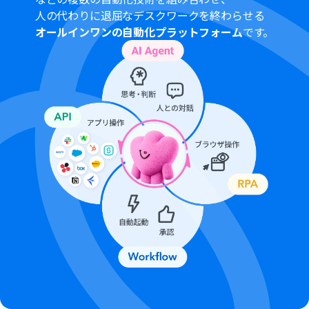
定しているフローボットのオペレーションはエラーとな
人の代わりに退屈なデスクワークを終わらせる
りますので、ご注意ください。
オールインワンの自動化プラットフォーム
です。
チームプランやサクセスプランなどの有料プランは、2週
間の無料トライアルを行うことが可能です。無料トライア
ル中には制限対象のアプリやAI機能（オペレーション）を
使用することができます。
Microsoft365（旧Office365）には、家庭向けプランと一
般法人向けプラン（Microsoft365 Business）があり、一
般法人向けプランに加入していない場合には認証に失敗
する可能性があります。