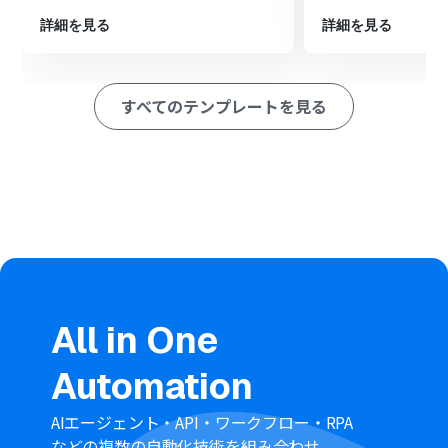
情報を抽出します。
最後に、オペレーションでGoogle スプレッドシートの
詳細を見る
詳細を見る
「本データを追加する」アクションを設定し、AI機能で読
み取ったデータを指定のシートに追加します。
※「トリガー」：フロー起動のきっかけとなるアクション、「オ
すべてのテンプレートを見る
ペレーション」：トリガー起動後、フロー内で処理を行うアク
ション
■このワークフローのカスタムポイント
AI機能の「本データを読み取る」アクションでは、書籍名
や著者、出版社、価格など、読み取りたい項目を任意で設
定できます。
Google スプレッドシートにデータを追加する際、AI機能
で抽出した各データをどの列に追加するかを自由にマッ
ピングして設定することが可能です。
■
注意事項
All in One
Google スプレッドシート、OutlookのそれぞれとYoom
Automation
を連携してください。
OCRまたは音声を文字起こしするAIオペレーションはチ
ームプラン・サクセスプランでのみご利用いただける機能
AIエージェント・API・ワークフロー・RPA
となっております。フリープラン・ミニプランの場合は設
などの複数の自動化技術を組み合わせ、