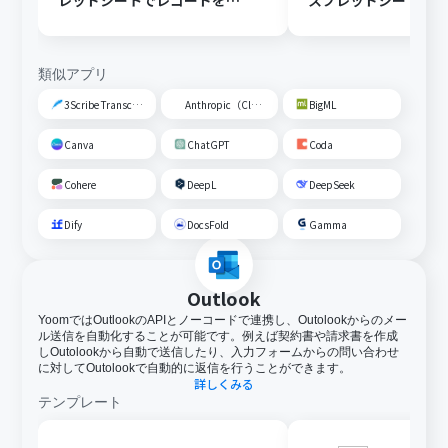
レッドシートでレコードを追
スプレッドシートの
加する
トに追加する
類似アプリ
3Scribe Transcription
Anthropic（Claude）
BigML
Canva
ChatGPT
Coda
Cohere
DeepL
DeepSeek
Dify
DocsFold
Gamma
Outlook
YoomではOutlookのAPIとノーコードで連携し、Outolookからのメー
ル送信を自動化することが可能です。例えば契約書や請求書を作成
しOutolookから自動で送信したり、入力フォームからの問い合わせ
に対してOutolookで自動的に返信を行うことができます。
詳しくみる
テンプレート