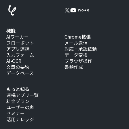
機能
AIワーカー
Chrome拡張
フローボット
メール送信
アプリ連携
対応・承認依頼
入力フォーム
データ変換
AI-OCR
ブラウザ操作
文章の要約
書類作成
データベース
もっと知る
連携アプリ一覧
料金プラン
ユーザーの声
セミナー
活用ナレッジ