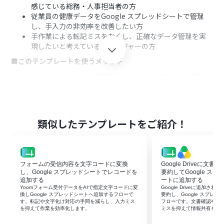
感じている総務・人事担当者の方
従業員の健康データをGoogle スプレッドシートで管理
し、手入力の非効率を改善したい方
手作業による転記ミスをなくし、正確なデータ管理を実
現したいと考えているマネージャーの方
■このテンプレートを使うメリット
Outlookでのメール受信を起点に、データ抽出から転記ま
でが自動化されるため、手作業に費やしていた時間を短
縮できます。
人の手によるデータ転記作業がなくなるため、入力間違
いや項目漏れなどのヒューマンエラーの防止に繋がりま
類似したテンプレートをご紹介！
す。
■フローボットの流れ
はじめに、OutlookとGoogle スプレッドシートをYoom
フォームの受信内容を文字コードに変換
Google Driveに文
と連携します。
し、Google スプレッドシートでレコードを
要約してGoogle ス
次に、トリガーでOutlookを選択し、「メールを受信した
追加する
ートに追加する
ら」というアクションを設定します。
Yoomフォーム受付データをAIで指定文字コードに変
Google Driveに追加さ
続いて、オペレーションでOutlookの「メールの添付ファ
換しGoogle スプレッドシートへ追加するフローで
要約し、Google スプレ
す。転記や文字化け対応の手間を減らし、入力ミス
フローです。文書確認や転
イルの情報を取得する」アクションを設定します。
を抑えて作業を効率化します。
ミスを抑えて情報共有を早
取得した情報をもとに、Outlookの「メールの添付ファイ