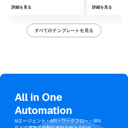
ルをダウンロード」アクションを設定します。
AI機能の「画像・PDFから文字を読み取る」アクションを
詳細を見る
詳細を見る
設定し、ダウンロードしたファイルを指定します。
最後に、Google スプレッドシートの「レコードを追加す
る」アクションを設定し、OCRで読み取ったデータを追
すべてのテンプレートを見る
加します。
※「トリガー」：フロー起動のきっかけとなるアクション、「オ
ペレーション」：トリガー起動後、フロー内で処理を行うアク
ション
■このワークフローのカスタムポイント
Outlookのトリガー設定では、特定の差出人や件名でメー
ルを絞り込むことで、意図しないメールでフローが起動す
るのを防ぐことができます。
Outlookのファイル取得やダウンロードのオペレーション
では、トリガーで取得したメールのIDやファイルIDを正し
All in One
く指定してください。
AI-OCRのオペレーションでは、読み取りたいファイルや
Automation
抽出したい項目（氏名、検査数値など）、言語などを任
意にカスタマイズしてください。
Google スプレッドシートのオペレーションでは、書き込
AIエージェント・API・ワークフロー・RPA
み対象のスプレッドシートやシートを選択し、どの列に
などの複数の自動化技術を組み合わせ、