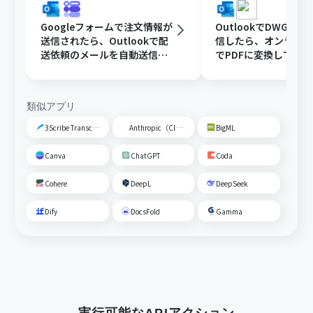
Googleフォームで注文情報が
OutlookでDWGフ
送信されたら、Outlookで配
信したら、オンライ
送依頼のメールを自動送信す
でPDFに変換してDisc
る
共有する
類似アプリ
3Scribe Transcription
Anthropic（Claude）
BigML
Canva
ChatGPT
Coda
Cohere
DeepL
DeepSeek
Dify
DocsFold
Gamma