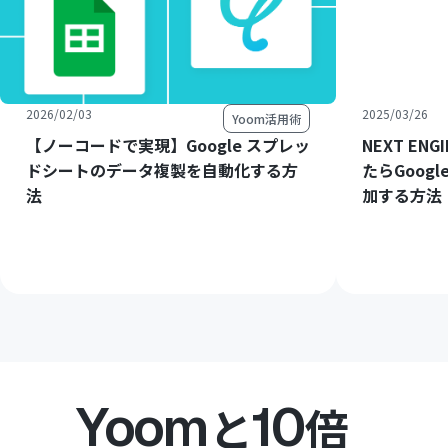
2026/02/03
2025/03/26
Yoom活用術
【ノーコードで実現】Google スプレッ
NEXT E
ドシートのデータ複製を自動化する方
たらGoog
法
加する方法
Yoom
10
と
倍