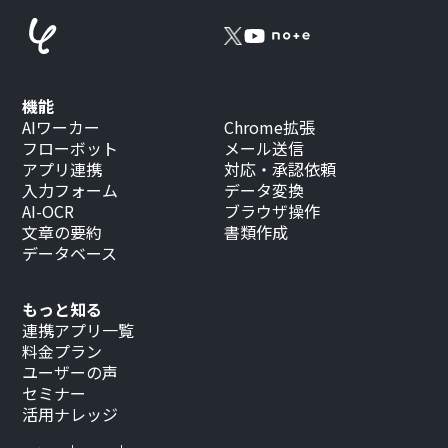
機能
AIワーカー
Chrome拡張
フローボット
メール送信
アプリ連携
対応・承認依頼
入力フォーム
データ変換
AI-OCR
ブラウザ操作
文章の要約
書類作成
データベース
もっと知る
連携アプリ一覧
料金プラン
ユーザーの声
セミナー
活用ナレッジ