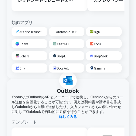
レッドシートでレコードを追
スプレッドシートの
加する
トに追加する
類似アプリ
3Scribe Transcription
Anthropic（Claude）
BigML
Canva
ChatGPT
Coda
Cohere
DeepL
DeepSeek
Dify
DocsFold
Gamma
Outlook
YoomではOutlookのAPIとノーコードで連携し、Outolookからのメー
ル送信を自動化することが可能です。例えば契約書や請求書を作成
しOutolookから自動で送信したり、入力フォームからの問い合わせ
に対してOutolookで自動的に返信を行うことができます。
詳しくみる
テンプレート