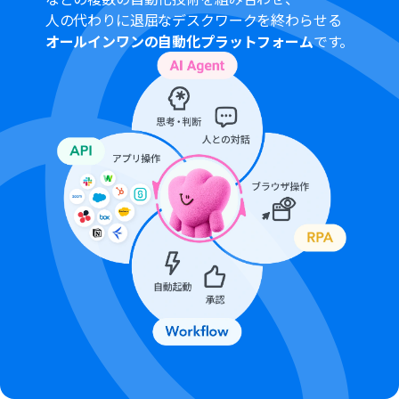
どのデータを追加するかを任意に設定してください。
人の代わりに退屈なデスクワークを終わらせる
■注意事項
オールインワンの自動化プラットフォーム
です。
OutlookとGoogle スプレッドシートのそれぞれとYoom
を連携してください。
トリガーは5分、10分、15分、30分、60分の間隔で起動
間隔を選択できます。
プランによって最短の起動間隔が異なりますので、ご注意
ください。・Microsoft365（旧Office365）には、家庭向
けプランと一般法人向けプラン（Microsoft365
Business）があり、一般法人向けプランに加入していな
い場合には認証に失敗する可能性があります。
OCRまたは音声を文字起こしするAIオペレーションはチ
ームプラン・サクセスプランでのみご利用いただける機能
となっております。フリープラン・ミニプランの場合は設
定しているフローボットのオペレーションはエラーとな
りますので、ご注意ください。
チームプランやサクセスプランなどの有料プランは、2週
間の無料トライアルを行うことが可能です。無料トライア
ル中には制限対象のアプリやAI機能（オペレーション）を
使用することができます。