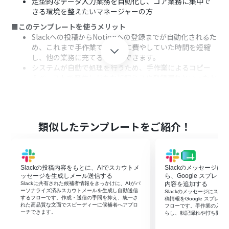
定型的なデータ入力業務を自動化し、コア業務に集中で
きる環境を整えたいマネージャーの方
■このテンプレートを使うメリット
Slackへの投稿からNotionへの登録までが自動化されるた
め、これまで手作業での転記に費やしていた時間を短縮
し、他の業務に充てることができます。
システムが自動で処理を行うため、手作業によるコピー
＆ペーストで発生しがちな転記ミスや登録漏れといったヒ
ューマンエラーの防止に繋がります。
■フローボットの流れ
はじめに、SlackとNotionをYoomと連携します。
次に、トリガーでSlackを選択し、「新しいメッセージが
類似したテンプレートをご紹介！
チャンネルに投稿されたら」というアクションを設定し、
監視したいチャンネルを指定します。
続いて、オペレーションでAI機能の「テキストデータを抽
出する」アクションを設定し、Slackの投稿内容から顧客
Slackの投稿内容をもとに、AIでスカウトメ
Slackのメッセージ
名や連絡先などの必要な情報を抽出するように設定しま
ッセージを生成しメール送信する
ら、Google スプレ
す。
Slackに共有された候補者情報をきっかけに、AIがパ
内容を追加する
ーソナライズ済みスカウトメールを生成し自動送信
Slackのメッセージにス
最後に、オペレーションでNotionの「レコードを追加す
するフローです。作成・送信の手間を抑え、統一さ
稿情報をGoogle スプレ
る」アクションを設定し、AIが抽出した情報を指定のデー
れた高品質な文面でスピーディーに候補者へアプロ
フローです。手作業の入力
ーチできます。
らし、転記漏れや打ち間違
タベースに追加します。