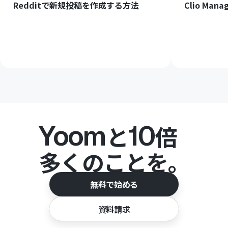
Redditで新規投稿を作成する方法
Clio M
Yoom
10
と
倍
多くのことを。
無料で始める
資料請求