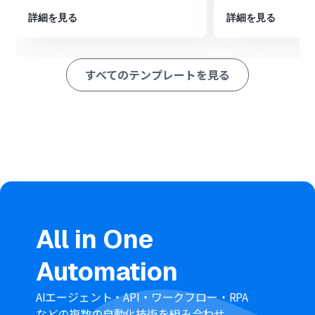
※「トリガー」：フロー起動のきっかけとなるアクション、「オ
ペレーション」：トリガー起動後、フロー内で処理を行うアク
詳細を見る
詳細を見る
ション
■このワークフローのカスタムポイント
このワークフローを利用する前に、SlackとNotionのアカ
すべてのテンプレートを見る
ウントをYoomのマイアプリへそれぞれ連携設定を行って
ください。
Slackのトリガー設定では、顧客情報が投稿されるチャン
ネルを任意で指定してください。
AIのオペレーションでは、Slackの投稿からどのような情
報を抽出したいか、指示（プロンプト）を任意の内容に
設定してください。
Notionにレコードを追加するオペレーションで、情報を
登録したいデータベースや、どのプロパティにどの情報を
登録するかを任意で設定してください。
■注意事項
All in One
Slack、NotionのそれぞれとYoomを連携してください。
トリガーは5分、10分、15分、30分、60分の間隔で起動
Automation
間隔を選択できます。
プランによって最短の起動間隔が異なりますので、ご注意
ください。
AIエージェント・API・ワークフロー・RPA
などの複数の自動化技術を組み合わせ、