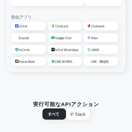
内容を追加する
類似アプリ
2Chat
ChatLuck
Chatwork
Discord
Google Chat
Hilos
InCircle
InOut WhatsApp
JANDI
Kakao Work
LINE WORKS
LINE（現在利用不可）
実行可能なAPIアクション
すべて
Slack