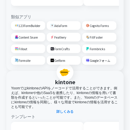
類似アプリ
123FormBuilder
AidaForm
Cognito Forms
Content Snare
Feathery
FillFaster
Fillout
FormCrafts
Formbricks
Formsite
Getform
Googleフォーム
kintone
YoomではkintoneのAPIをノーコードで活用することができます。例
えば、kintoneや他のSaaSを連携したり、kintoneの情報を用いて書
類を作成するといったことが可能です。また、Yoomのデータベース
にkintoneの情報を同期し、様々な用途でkintoneの情報を活用するこ
とも可能です。
詳しくみる
テンプレート