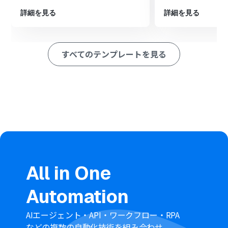
ペレーション」：トリガー起動後、フロー内で処理を行うアク
詳細を見る
詳細を見る
ション
■このワークフローのカスタムポイント
kintoneの「レコードを追加する」オペレーションにおい
すべてのテンプレートを見る
て、formrunから取得した回答データをkintoneの各フィ
ールドに紐付ける設定を行います。
この際、特定のフィールドには常に同じ値を入力する
「固定値」として設定したり、formrunの回答内容とい
った前段のトリガーや他のオペレーションで取得した値
を「変数」として動的に埋め込んだりすることが可能で
す。
これにより、より柔軟なデータ登録が実現できます。
■
注意事項
formrun、kintoneのそれぞれとYoomを連携してくださ
All in One
い。
formrunをトリガーとして使用した際の回答内容を取得
Automation
する方法は下記を参照ください。
https://intercom.help/yoom/ja/articles/9103858
AIエージェント・API・ワークフロー・RPA
などの複数の自動化技術を組み合わせ、