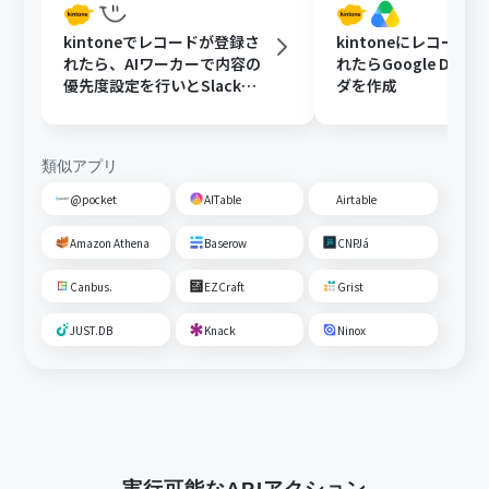
kintoneでレコードが登録さ
kintoneにレコード
れたら、AIワーカーで内容の
れたらGoogle Driv
優先度設定を行いとSlackで
ダを作成
通知する
類似アプリ
@pocket
AITable
Airtable
Amazon Athena
Baserow
CNPJá
Canbus.
EZCraft
Grist
JUST.DB
Knack
Ninox