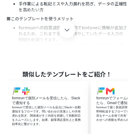
手作業による転記ミスや入力漏れを防ぎ、データの正確性
を高めたい方
■このテンプレートを使うメリット
formrunへの回答送信後、自動でkintoneに情報が追加さ
れるため、これまで手作業に費やしていたデータ入力の
時間を削減できます。
手作業でのデータ転記に伴う入力間違いや情報の抜け漏
れといったヒューマンエラーのリスクを低減し、データ
管理の精度向上に貢献します。
■フローボットの流れ
類似したテンプレートをご紹介！
はじめに、Yoomの「マイアプリ」画面からformrunと
kintoneをそれぞれ連携認証します。
次に、トリガーでformrunを選択し、「フォームに新し
く回答が送信されたら」というアクションを設定し、自動
formrunで個別メールを受信したら、Slack
formrunでフォーム
化の対象としたいフォームを指定します。
で通知する
たら、Gmailで通知す
最後に、オペレーションでkintoneを選択し、「レコード
formrunで受信した個別メールを起点にSlackへ自動
formrunで届く新規回答をY
を追加する」アクションを設定します。この際、formrun
通知するフローです。問い合わせの見落としや共有
即時転送するフローです。
遅れを防ぎ、関係者がすぐ内容を把握して初動対応
容をチーム全体で共有でき
のフォームで取得した情報を、kintoneアプリのどのフィ
をスムーズにします。結果、顧客満足度向上と業務
わせへの初動を早められま
ールドに登録するかを紐付けます。
効率化に繋がります。
※「トリガー」：フロー起動のきっかけとなるアクション、「オ