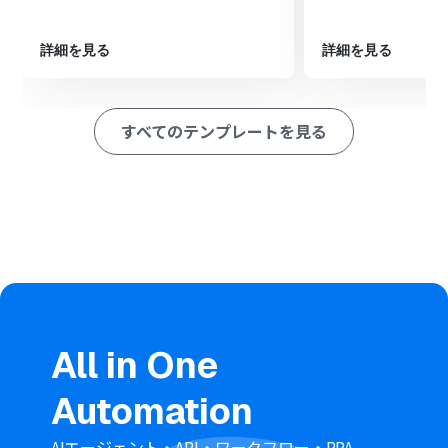
提出するとフローが起動します。
続いて、オペレーションでGoogle Driveの「ファイルを
ダウンロードする」アクションを設定し、Googleフォー
詳細を見る
詳細を見る
ムに添付された控除書類のファイルを取得します。
次に、AI機能の「画像・PDFから文字を読み取る」アクシ
ョンを設定します。ここでダウンロードしたファイルを選
すべてのテンプレートを見る
択し、OCR処理によって書類内の文字情報を抽出します。
最後に、オペレーションでNotionの「レコードを追加す
る」アクションを設定し、OCRで読み取った情報を指定
したNotionデータベースの各項目へ自動で追加します。
※「トリガー」：フロー起動のきっかけとなるアクション、「オ
ペレーション」：トリガー起動後、フロー内で処理を行うアク
ション
■このワークフローのカスタムポイント
AI機能のOCR設定において、生命保険料控除証明書の中か
らどの項目（例：契約者氏名、保険会社名、支払保険料
All in One
など）の情報を抽出するかを任意で設定することが可能
です。これにより、業務に必要なデータだけを的確に取得
Automation
できます。
Notionへレコードを追加する際には、情報を格納するデ
ータベースや、抽出した各データをどのプロパティ（列）
AIエージェント・API・ワークフロー・RPA