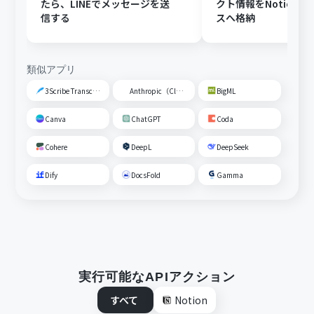
たら、LINEでメッセージを送
クト情報をNotion
信する
スへ格納
類似アプリ
3Scribe Transcription
Anthropic（Claude）
BigML
Canva
ChatGPT
Coda
Cohere
DeepL
DeepSeek
Dify
DocsFold
Gamma
実行可能なAPIアクション
すべて
Notion