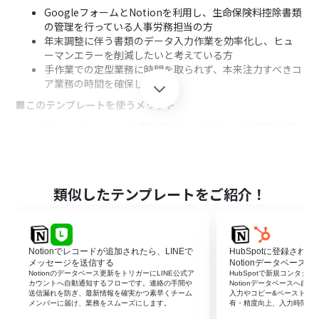
GoogleフォームとNotionを利用し、生命保険料控除書類
の管理を行っている人事労務担当の方
年末調整に伴う書類のデータ入力作業を効率化し、ヒュ
ーマンエラーを削減したいと考えている方
手作業での定型業務に時間を取られず、本来注力すべきコ
ア業務の時間を確保したい方
■このテンプレートを使うメリット
Googleフォームへの書類提出後、OCRによる自動読み取
りとNotionへのデータ登録が自動で行われるため、手作
業による確認や転記作業に費やしていた時間を短縮でき
ます。
手作業によるデータ入力時に起こりやすい、数字の読み
類似したテンプレートをご紹介！
間違いや項目の入力漏れといったヒューマンエラーのリ
スクを低減し、データの正確性向上に貢献します。
■フローボットの流れ
Notionでレコードが追加されたら、LINEで
HubSpotに登録され
はじめに、Googleフォーム、Google Drive、そして
メッセージを送信する
Notionデータベースへ
NotionをYoomと連携させます。
Notionのデータベース更新をトリガーにLINE公式ア
HubSpotで新規コンタク
次に、トリガーとしてGoogleフォームの「フォームに回
カウントへ自動通知するフローです。連絡の手間や
Notionデータベースへ自
送信漏れを防ぎ、最新情報を確実かつ素早くチーム
入力やコピー&ペーストを
答が送信されたら」アクションを設定します。これによ
メンバーに届け、業務をスムーズにします。
有・精度向上、入力時間の
り、従業員がGoogleフォームから生命保険料控除書類を