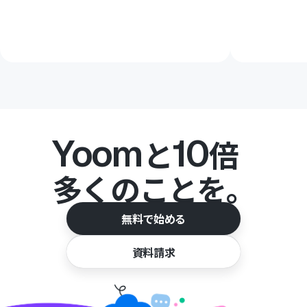
Yoom
10
と
倍
多くのことを。
無料で始める
資料請求