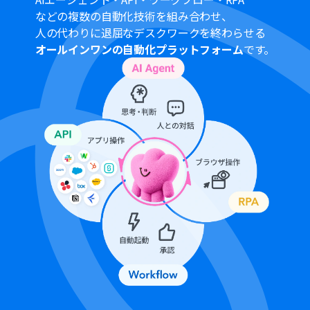
に対応させるかを自由にカスタマイズできます。既存の管
などの複数の自動化技術を組み合わせ、
理フォーマットに合わせて柔軟に設定してください。
人の代わりに退屈なデスクワークを終わらせる
■
注意事項
オールインワンの自動化プラットフォーム
です。
Googleフォーム、Google Drive、Notionのそれぞれと
Yoomを連携してください。
トリガーは5分、10分、15分、30分、60分の間隔で起動
間隔を選択できます。
プランによって最短の起動間隔が異なりますので、ご注意
ください。
OCRまたは音声を文字起こしするAIオペレーションはチ
ームプラン・サクセスプランでのみご利用いただける機能
となっております。フリープラン・ミニプランの場合は設
定しているフローボットのオペレーションはエラーとな
りますので、ご注意ください。
チームプランやサクセスプランなどの有料プランは、2週
間の無料トライアルを行うことが可能です。無料トライア
ル中には制限対象のアプリやAI機能（オペレーション）を
使用することができます。
Googleフォームをトリガーとして使用した際の回答内容
を取得する方法は下記を参照ください。
https://intercom.help/yoom/ja/articles/6807133