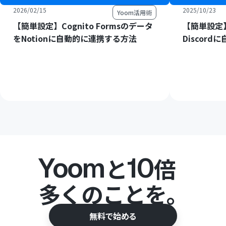
2026/02/15
2025/10/23
Yoom活用術
【簡単設定】Cognito Formsのデータ
【簡単設定】
をNotionに自動的に連携する方法
Discor
Yoom
10
と
倍
多くのことを。
無料で始める