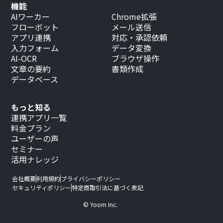
機能
AIワーカー
Chrome拡張
フローボット
メール送信
アプリ連携
対応・承認依頼
入力フォーム
データ変換
AI-OCR
ブラウザ操作
文章の要約
書類作成
データベース
もっと知る
連携アプリ一覧
料金プラン
ユーザーの声
セミナー
活用ナレッジ
会社概要
利用規約
プライバシーポリシー
セキュリティポリシー
特定商取引法に基づく表記
© Yoom Inc.