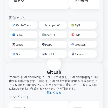
信する
スへ格納
類似アプリ
3Scribe Transcription
Anthropic（Claude）
BigML
Canva
ChatGPT
Coda
Cohere
DeepL
DeepSeek
Dify
DocsFold
Gamma
GitLab
YoomではGitLabのAPIとノーコードで連携し、GitLabの操作をAPI経
由で自動化できます。 例えば、GitLab上で新規Issueが作成されたこ
とをSlackやTeamsなどのチャットツールに通知したり、逆にGitLab
にIssueを自動で作成するといったことが可能です。
詳しくみる
テンプレート