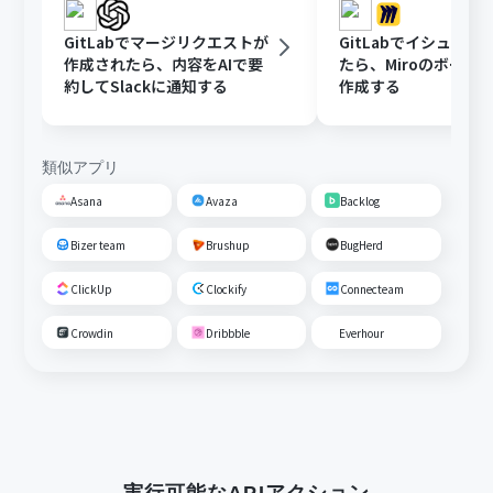
GitLabでマージリクエストが
GitLabでイシューが
作成されたら、内容をAIで要
たら、Miroのボード
約してSlackに通知する
作成する
類似アプリ
Asana
Avaza
Backlog
Bizer team
Brushup
BugHerd
ClickUp
Clockify
Connecteam
Crowdin
Dribbble
Everhour