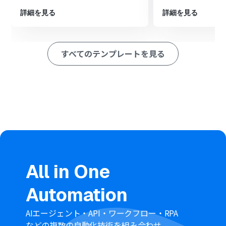
す。
詳細を見る
詳細を見る
次に、オペレーションでGitLabの「イシューを作成」ア
クションを設定し、取得した情報をもとにイシューを作
成します。
最後に、オペレーションでNotionの「レコードを更新す
すべてのテンプレートを見る
る（ID検索）」アクションを設定し、作成したイシューの
情報などを元のページに反映させます。
※「トリガー」：フロー起動のきっかけとなるアクション、「オ
ペレーション」：トリガー起動後、フロー内で処理を行うアク
ション
■このワークフローのカスタムポイント
Notionのトリガー設定では、連携の対象としたいデータ
ソースのIDを任意で設定してください。
分岐機能では、Notionから取得した情報（例えばステー
タスなど）をもとに、GitLabにイシューを作成するかど
All in One
うかなどの条件を自由に設定できます。
GitLabでイシューを作成する際に、タイトルや説明文、
Automation
担当者などの各項目に、Notionから取得した情報を変数
として割り当てることが可能です。
AIエージェント・API・ワークフロー・RPA
Notionのレコードを更新するアクションでは、どのペー
などの複数の自動化技術を組み合わせ、
ジのどの項目を更新するかを任意で設定できます。例え