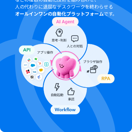
ば、作成したGitLabのイシューURLを追記するなどが可
人の代わりに退屈なデスクワークを終わらせる
能です。
オールインワンの自動化プラットフォーム
です。
■注意事項
Notion、GitLabのそれぞれとYoomを連携してくださ
い。
分岐はパーソナルプラン以上のプランでご利用いただけ
る機能（オペレーション）となっております。フリープラ
ンの場合は設定しているフローボットのオペレーション
はエラーとなりますので、ご注意ください。
パーソナルプランなどの有料プランは、2週間の無料トラ
イアルを行うことが可能です。無料トライアル中には制限
対象のアプリや機能（オペレーション）を使用すること
ができます。詳しくは、
料金プラン
のページをご参照くだ
さい。
トリガーは5分、10分、15分、30分、60分の間隔で起動
間隔を選択できます。
プランによって最短の起動間隔が異なりますので、ご注意
ください。