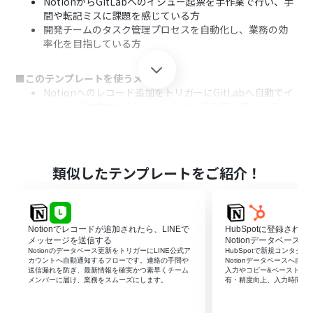
NotionからGitLabへのイシュー起票を手作業で行い、手
間や転記ミスに課題を感じている方
開発チームのタスク管理プロセスを自動化し、業務の効
率化を目指している方
■このテンプレートを使うメリット
Notionへのレコード追加をトリガーにGitLabへ自動でイ
シューが作成されるため、これまで手作業に費やしてい
た時間を短縮できます。
手作業での転記が不要になることで、情報の入力間違いや
抜け漏れといったヒューマンエラーのリスクを軽減し、
タスクの正確性を保ちます。
類似したテンプレートをご紹介！
■フローボットの流れ
はじめに、NotionとGitLabをYoomと連携します。
次に、トリガーでNotionを選択し、「特定のデータソー
Notionでレコードが追加されたら、LINEで
HubSpotに登録され
スのページが作成・更新されたら」というアクションを設
メッセージを送信する
Notionデータベースへ
定します。
Notionのデータベース更新をトリガーにLINE公式ア
HubSpotで新規コンタク
カウントへ自動通知するフローです。連絡の手間や
Notionデータベースへ自
次に、オペレーションで分岐機能を設定し、特定の条件
送信漏れを防ぎ、最新情報を確実かつ素早くチーム
入力やコピー&ペーストを
に応じて後続の処理を分岐させます。
メンバーに届け、業務をスムーズにします。
有・精度向上、入力時間の
次に、オペレーションでNotionの「レコードを取得する
（ID検索）」アクションを設定し、必要な情報を取得しま