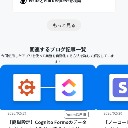
IssueとPull Requestを検索
もっと見る
関連するブログ記事一覧
今回使用したアプリを使って業務を自動化する方法を詳しく解説していま
す！
2026/02/19
2026/02/20
Yoom活用術
【簡単設定】Cognito Formsのデータ
【ノーコード