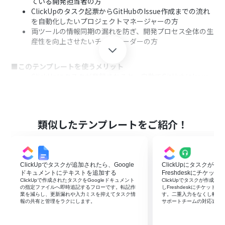
ている開発担当者の方
ClickUpのタスク起票からGitHubのIssue作成までの流れ
を自動化したいプロジェクトマネージャーの方
両ツールの情報同期の漏れを防ぎ、開発プロセス全体の生
産性を向上させたいチームリーダーの方
■このテンプレートを使うメリット
ClickUpにタスクが登録されると、自動でGitHubにIssue
が作成されるため、これまで手作業で行っていた情報連携
の時間を短縮できます
手作業による情報の転記が不要になるため、Issueの作成
漏れや内容の誤りといったヒューマンエラーのリスク軽
類似したテンプレートをご紹介！
減に繋がります
■フローボットの流れ
はじめに、ClickUpとGitHubをYoomと連携します
ClickUpでタスクが追加されたら、Google
ClickUpにタスクが
次に、トリガーでClickUpを選択し、「タスクが作成され
ドキュメントにテキストを追加する
Freshdeskにチケッ
たら」というアクションを設定します
ClickUpで作成されたタスクをGoogleドキュメント
ClickUpでタスクが作成さ
の指定ファイルへ即時追記するフローです。転記作
しFreshdeskにチケッ
次に、オペレーションで分岐機能を設定し、特定の条件
業を減らし、更新漏れや入力ミスを抑えてタスク情
す。二重入力をなくし転記
に合致した場合のみ後続の処理に進むように設定します
報の共有と管理をラクにします。
サポートチームの対応速度
次に、オペレーションでClickUpの「タスクを取得」アク
ションを設定し、タスクの詳細情報を取得します