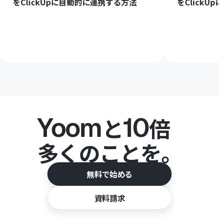
をClickUpに自動的に連携する方法
をClick
Yoom
10
と
倍
多くのことを。
無料で始める
資料請求