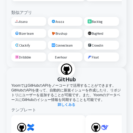
類似アプリ
Asana
Avaza
Backlog
Bizer team
Brushup
BugHerd
Clockify
Connecteam
Crowdin
Dribbble
Everhour
Float
GitHub
YoomではGitHubのAPIをノーコードで活用することができます。
GitHubのAPIを使って、自動的に新規イシューを作成したり、リポジ
トリにユーザーを追加することが可能です。また、Yoomのデータベ
ースにGitHubのイシュー情報を同期することも可能です。
詳しくみる
テンプレート