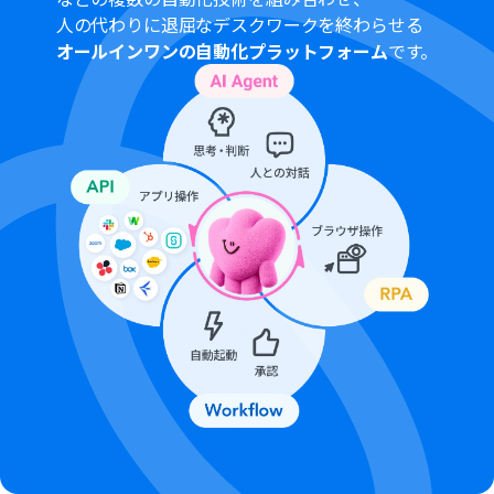
報を変数として利用し、タイトルや本文などの項目を任
人の代わりに退屈なデスクワークを終わらせる
意で設定できます
オールインワンの自動化プラットフォーム
です。
■注意事項
Clickup、GitHubのそれぞれとYoomを連携してくださ
い。
分岐はパーソナルプラン以上のプランでご利用いただけ
る機能（オペレーション）となっております。フリープラ
ンの場合は設定しているフローボットのオペレーション
はエラーとなりますので、ご注意ください。
パーソナルプランなどの有料プランは、2週間の無料トラ
イアルを行うことが可能です。無料トライアル中には制限
対象のアプリや機能（オペレーション）を使用すること
ができます。詳しくは、
料金プラン
のページをご参照くだ
さい。
オペレーション数が5つを越えるフローボットは、パーソ
ナルプラン以上のプランで作成可能です。フリープランの
場合はフローボットが起動しないため、ご注意くださ
い。