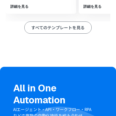
次に、データ抽出機能や計算機能を用いて、取得した情報
詳細を見る
詳細を見る
からGitHubのIssue作成に必要な情報を整形します
最後に、オペレーションでGitHubの「Issueを作成」アク
ションを設定し、整形した情報を元にIssueを作成します
すべてのテンプレートを見る
※「トリガー」：フロー起動のきっかけとなるアクション、「オ
ペレーション」：トリガー起動後、フロー内で処理を行うアク
ション
■このワークフローのカスタムポイント
ClickUpのトリガー設定では、通知の対象としたいチー
ム、スペース、フォルダ、リストのIDをそれぞれ任意で設
定可能です
分岐機能では、ClickUpから取得したタスク情報をもと
に、後続のオペレーションに進むための条件を任意で設
定できます
ClickUpの「タスクを取得」オペレーションでは、情報を
All in One
取得したいタスクのIDを固定値や変数で設定可能です
正規表現によるデータの抽出では、抽出対象のテキスト
Automation
や抽出したい項目を任意でカスタマイズできます
日時・日付の加算減算では、変換対象の日付や変換後の
AIエージェント・API・ワークフロー・RPA
形式を任意で設定することが可能です
などの複数の自動化技術を組み合わせ、
GitHubでIssueを作成する際に、ClickUpから取得した情