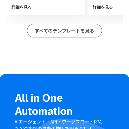
ようにします。
詳細を見る
詳細を見る
最後に、オペレーションでDiscordを選択し、「メッセー
ジを送信」アクションを設定して、指定のチャンネルに顧
客情報を通知します。
すべてのテンプレートを見る
※「トリガー」：フロー起動のきっかけとなるアクション、「オ
ペレーション」：トリガー起動後、フロー内で処理を行うアク
ション
■このワークフローのカスタムポイント
分岐機能では、Squareから取得した顧客情報（例：メー
ルアドレスのドメイン、作成日など）をもとに、通知の条
件を任意で設定してください。
Discordへのメッセージ送信アクションでは、通知を送り
たいサーバーIDおよびチャンネルIDを任意で設定してく
All in One
ださい。
Automation
■
注意事項
AIエージェント・API・ワークフロー・RPA
Square、DiscordのそれぞれとYoomを連携してくださ
などの複数の自動化技術を組み合わせ、
い。