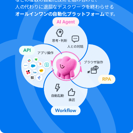
分岐はミニプラン以上のプランでご利用いただける機能
人の代わりに退屈なデスクワークを終わらせる
（オペレーション）となっております。フリープランの場
オールインワンの自動化プラットフォーム
です。
合は設定しているフローボットのオペレーションはエラ
ーとなりますので、ご注意ください。
ミニプランなどの有料プランは、2週間の無料トライアル
を行うことが可能です。無料トライアル中には制限対象の
アプリや機能（オペレーション）を使用することができ
ます。