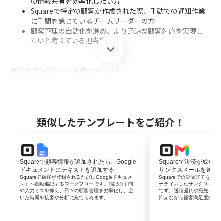
の情報共有を効率化したい方
Squareで特定の顧客が作成された際、手動での通知作業
に手間を感じているチームリーダーの方
顧客管理の自動化を進め、より迅速な顧客対応を実現し
たいと考えている担当者の方
■このテンプレートを使うメリット
Squareで特定条件の顧客が作成されると自動でDiscordに
通知が送信されるため、手作業での確認や連絡にかかる
時間を短縮できます。
手動での通知作業がなくなることで、重要な顧客情報の伝
類似したテンプレートをご紹介！
達漏れや遅延といったヒューマンエラーを防ぎ、迅速な情
報共有を実現します。
Squareで顧客情報が追加されたら、Google
Squareで決済が成功し
■フローボットの流れ
ドキュメントにテキストを追加する
サンクスメールを送信
はじめに、SquareとDiscordをYoomと連携します。
Squareで顧客が登録されるたびにGoogleドキュメ
Squareでの決済完了をきっ
ントへ自動追記するワークフローです。転記の手間
ナライズしたサンクスメー
次に、トリガーでSquareを選択し、「顧客が作成された
や入力ミスを抑え、日々の顧客管理を効率化し、空
です。送信漏れや宛先ミス
ら」というアクションを設定します。
いた時間を接客や分析に充てられます。
抑えながら顧客満足度向上
その後、オペレーションで「分岐機能」を設定し、特定
の条件に合致した場合のみ後続のアクションが実行される