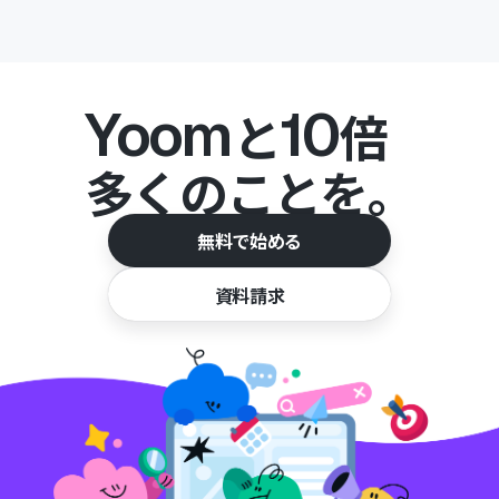
Yoom
10
と
倍
多くのことを。
無料で始める
資料請求