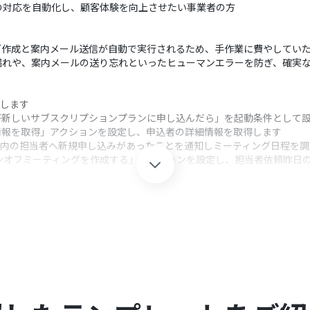
の対応を自動化し、顧客体験を向上させたい事業者の方
ィング作成と案内メール送信が自動で実行されるため、手作業に費やしてい
漏れや、案内メールの送り忘れといったヒューマンエラーを防ぎ、確実
連携します
顧客が新しいサブスクリプションプランに申し込んだら」を起動条件として
客情報を取得」アクションを設定し、申込者の詳細情報を取得します
社内の担当者へ新規申し込みがあったことを通知しミーティング日程を
の「ワンオフミーティングを作成する」アクションを設定し、担当者依頼昨
れたCalendlyのミーティングURLをお客様にメールで自動送信します
クション、「オペレーション」：トリガー起動後、フロー内で処理を行
を固定値で指定したり、前段のトリガーで取得した情報を変数として設定し
eで取得した顧客名などの情報を変数として埋め込むことで、状況に応じた
テキストだけでなく、前段のフローで取得した情報を変数として利用し、パ
eの顧客情報やCalendlyのミーティングURLなどを変数として自由に設