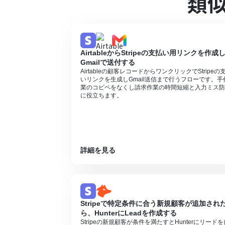
類
■注意事項
Stripe、CalendlyのそれぞれとYoom
Stripeはチームプラン・サクセスプラ
ションやデータコネクトはエラーとなりま
チームプランやサクセスプランなどの有料
AirtableからStripeの支払い用リンクを作成
ます。
Gmailで送付する
Airtableの顧客レコードからワンクリックでStripeの
いリンクを生成しGmail送信まで行うフローです。手
業のコピペをなくし請求作業の時間短縮と入力ミス防
に役立ちます。
詳細を見る
Stripeで特定条件に合う新規顧客が追加され
ら、HunterにLeadを作成する
Stripeの新規顧客が条件を満たすとHunterにリードを