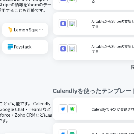
る
ripeの情報をYoomのデー
活用することも可能です。
AirtableからStripe
する
Lemon Squeezy
Paystack
AirtableからStrip
する
Calendly
を使ったテンプレー
とが可能です。 Calendly
gle Chat・Teamsなど
Calendlyで予定が登録さ
orce・Zoho CRMなどに自
です。