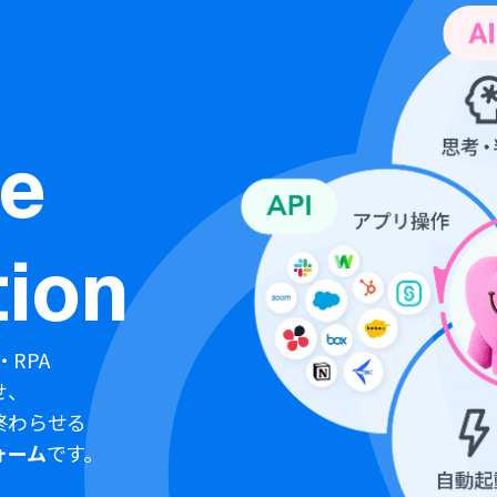
ne
ion
・RPA
せ、
終わらせる
ォーム
です。