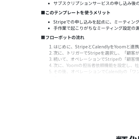
サブスクリプションサービスの申し込み後
■このテンプレートを使うメリット
Stripeでの申し込みを起点に、ミーテ
手作業で起こりがちなミーティング設定の
■フローボットの流れ
はじめに、StripeとCalendlyをYoomと
次に、トリガーでStripeを選択し、「
続いて、オペレーションでStripeの「顧
次に、Yoomの担当者依頼機能を設定し、
その後、オペレーションでCalendly
す
最後に、Yoomのメール機能を設定し、作成さ
※「トリガー」：フロー起動のきっかけとなるア
■このワークフローのカスタムポイント
Stripeのオペレーションでは、顧客ID
担当者依頼機能では、依頼内容にStrip
Calendlyの各設定項目では、固定の
メール機能では、宛先や件名、本文にStrip