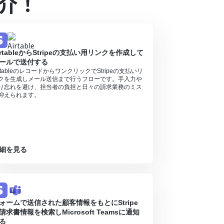
介！
ランの場合は設定しているフローボットのオペレー
ル中には制限対象のアプリを使用することができ
irtableからStripeの支払い用リンクを作成して
ールで送付する
irtableのレコードからワンクリックでStripeの支払いリ
クを生成しメール送信まで行うフローです。手入力や
り忘れを避け、担当者の負担と日々の請求業務のミス
抑えられます。
細を見る
ォームで送信された顧客情報をもとにStripe
請求書情報を検索しMicrosoft Teamsに通知
る