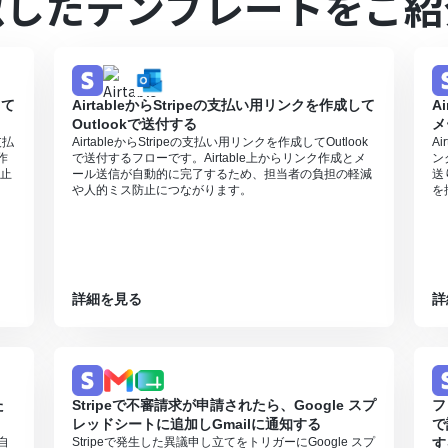
似したテンプレートをご紹
を連携してください。
ンでのみご利用いただけるアプリとなっております。フリープラン・ミニプ
すので、ご注意ください。
プランは、2週間の無料トライアルを行うことが可能です。無料トライア
して
AirtableからStripeの支払い用リンクを作成して
A
Outlookで送付する
メ
支払
AirtableからStripeの支払い用リンクを作成してOutlook
A
作
で送付するフローです。Airtable上からリンク作成とメ
ン
止
ール送信が自動的に完了するため、担当者の負担の軽減
送
や人的ミス防止につながります。
を
詳細を見る
詳
た
Stripeで不審請求が申請されたら、Google スプ
フ
レッドシートに追加しGmailに通知する
で
自
Stripeで発生した異議申し立てをトリガーにGoogle スプ
す