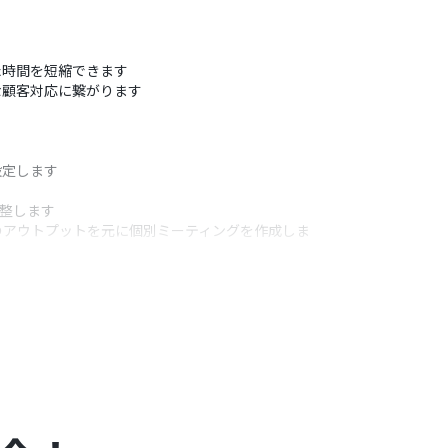
た時間を短縮できます
な顧客対応に繋がります
設定します
調整します
日のアウトプットを元に個別ミーティングを作成しま
うアクション
たりすることが可能です
通知を作成できます
ーソナライズされたミーティング設定が可能です
定できます