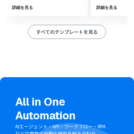
※「トリガー」：フロー起動のきっかけとなるアクション、「オ
ペレーション」：トリガー起動後、フロー内で処理を行うアク
詳細を見る
詳細を見る
ション
■このワークフローのカスタムポイント
Google スプレッドシートへレコードを追加する際に、ど
すべてのテンプレートを見る
の列にどの情報を出力するかを任意で設定できます。
WordPress.orgから取得したカテゴリ名やIDといった情
報だけでなく、処理を実行した日付などの固定値をあわ
せて記録することも可能です
■注意事項
WordPress.org、Google スプレッドシートのそれぞれと
Yoomを連携してください
「同じ処理を繰り返す」オペレーション間の操作は、チ
ームプラン・サクセスプランでのみご利用いただける機能
となっております。フリープラン・ミニプランの場合は設
定しているフローボットのオペレーションやデータコネ
All in One
クトはエラーとなりますので、ご注意ください
チームプランやサクセスプランなどの有料プランは、2週
Automation
間の無料トライアルを行うことが可能です。無料トライア
ル中には制限対象のアプリや機能（オペレーション）を
使用することができます
AIエージェント・API・ワークフロー・RPA
などの複数の自動化技術を組み合わせ、