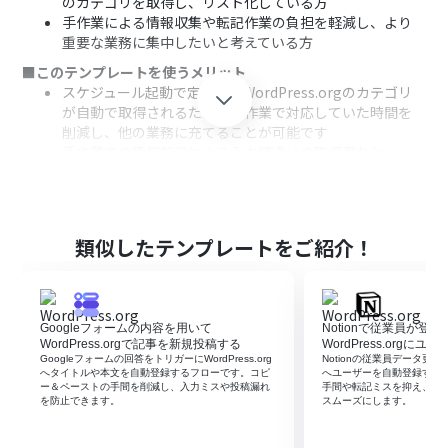
のカテゴリを取得し、リスト化している方
手作業による情報収集や転記作業の負担を軽減し、より
重要な業務に集中したいと考えている方
■このテンプレートを使うメリット
スケジュール起動で定期的にWordPress.orgのカテゴリ
が自動で取得されるため、手作業で対応していた時間を
削減し、他の業務に充てることが可能です
手作業での情報転記による入力間違いや取得漏れといっ
たヒューマンエラーを防ぎ、データの正確性を保ちます
■フローボットの流れ
はじめに、WordPress.orgとGoogle スプレッドシートを
Yoomと連携する
類似したテンプレートをご紹介！
次に、トリガーで、スケジュール起動を選択し、「毎週」
や「毎月」など任意の実行スケジュールを設定する
次に、オペレーションで、WordPress.orgの「カテゴリ
一覧を取得」アクションを設定する
Googleフォームの内容を用いて
Notionで従業員が登
次に、取得したカテゴリ情報それぞれに対して処理を行
WordPress.orgで記事を新規投稿する
WordPress.orgに
うため、繰り返し処理のアクションを設定する
Googleフォームの回答をトリガーにWordPress.org
Notionの従業員データ更新を契
へタイトルや本文を自動登録するフローです。コピ
へユーザーを自動登録する
最後に、繰り返し処理の中で、Google スプレッドシート
ー＆ペーストの手間を削減し、入力ミスや投稿漏れ
手間や転記ミスを抑え、日
の「レコードを更新する」アクションを設定し、カテゴリ
を防止できます。
スムーズにします。
情報を指定のスプレッドシートに上書きする