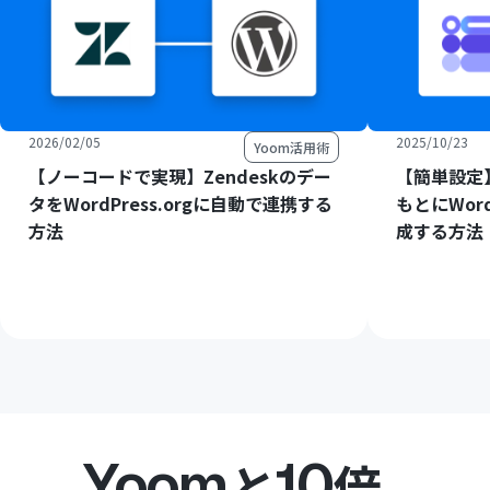
2026/02/05
2025/10/23
Yoom活用術
【ノーコードで実現】Zendeskのデー
【簡単設定】
タをWordPress.orgに自動で連携する
もとにWord
方法
成する方法
Yoom
10
と
倍