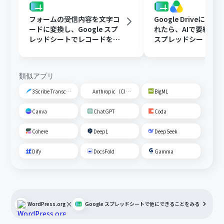
フォームの受信内容を文字コ
Google Driveに文
ードに変換し、Google スプ
れたら、AIで要約してG
レッドシートでレコードを追
スプレッドシートの
加する
トに追加する
類似アプリ
3Scribe Transcription
Anthropic（Claude）
BigML
Canva
ChatGPT
Coda
Cohere
DeepL
DeepSeek
Dify
DocsFold
Gamma
×
WordPress.org
Google スプレッドシート
で他にできることをみる