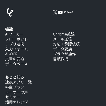
機能
AIワーカー
Chrome拡張
フローボット
メール送信
アプリ連携
対応・承認依頼
入力フォーム
データ変換
AI-OCR
ブラウザ操作
文章の要約
書類作成
データベース
もっと知る
連携アプリ一覧
料金プラン
ユーザーの声
セミナー
活用ナレッジ