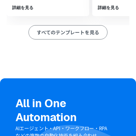
ション
■このワークフローのカスタムポイント
詳細を見る
詳細を見る
Telegramのメッセージ送信オペレーションでは、翻訳結
果を送付する先のチャットIDや、送信するメッセージの
フォーマットを任意で設定してください。
すべてのテンプレートを見る
ChatGPTのオペレーションでは、Telegramから受け取
ったメッセージを引用し、「この文章を日本語に翻訳し
てください：」のように、翻訳言語や形式などの指示
（プロンプト）を自由にカスタマイズできます。
■注意事項
Telegram、ChatGPTのそれぞれとYoomを連携してくだ
さい。
ChatGPT（OpenAI）のアクションを実行するには、
OpenAIのAPI有料プラン
の契約が必要です。（APIが使用
されたときに支払いができる状態）
ChatGPTのAPI利用はOpenAI社が有料で提供しており、
All in One
API疎通時のトークンにより従量課金される仕組みとなっ
ています。そのため、API使用時にお支払いが行える状況
Automation
でない場合エラーが発生しますのでご注意ください。
AIエージェント・API・ワークフロー・RPA
などの複数の自動化技術を組み合わせ、