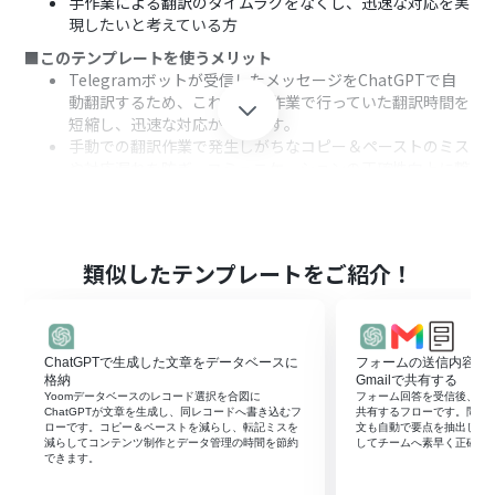
手作業による翻訳のタイムラグをなくし、迅速な対応を実
現したいと考えている方
■このテンプレートを使うメリット
Telegramボットが受信したメッセージをChatGPTで自
動翻訳するため、これまで手作業で行っていた翻訳時間を
短縮し、迅速な対応ができます。
手動での翻訳作業で発生しがちなコピー＆ペーストのミス
や対応漏れを防ぎ、コミュニケーションの正確性向上に繋
がります。
■フローボットの流れ
はじめに、TelegramとChatGPTをYoomと連携します。
次に、トリガーでTelegramを選択し、「ボットがメッセ
類似したテンプレートをご紹介！
ージを受け取ったら」というアクションを設定します。
次に、オペレーションでChatGPTの「テキストを生成」
アクションを設定し、トリガーで受け取ったメッセージを
翻訳するよう指示します。
ChatGPTで生成した文章をデータベースに
フォームの送信内容をCh
最後に、オペレーションでTelegramの「メッセージを送
格納
Gmailで共有する
信」アクションを設定し、ChatGPTが生成した翻訳結果
Yoomデータベースのレコード選択を合図に
フォーム回答を受信後、Chat
ChatGPTが文章を生成し、同レコードへ書き込むフ
共有するフローです。問い
を送信します。
ローです。コピー＆ペーストを減らし、転記ミスを
文も自動で要点を抽出し、
減らしてコンテンツ制作とデータ管理の時間を節約
してチームへ素早く正確に
※「トリガー」：フロー起動のきっかけとなるアクション、「オ
できます。
ペレーション」：トリガー起動後、フロー内で処理を行うアク