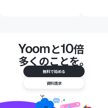
Yoom
10
と
倍
多くのことを。
無料で始める
資料請求